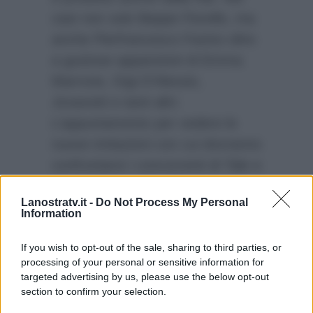
cast non solo Beppe Fiorello, ma
anche Pierfrancesco Favino oltre
a gustose apparizioni di Emma
Marrone, Gigi D’Alessio,
Jovanotti e tanti altri.
L’appuntamento per vedere le
nuove imitazioni con cui dovranno
confrontarsi i concorrenti di Tale e
Quale Show, oltre alla presenza
Lanostratv.it -
Do Not Process My Personal
del succitato Beppe Fiorello, è
Information
per venerdì 29 settembre, alle
21.10, sempre su Rai1.
If you wish to opt-out of the sale, sharing to third parties, or
processing of your personal or sensitive information for
targeted advertising by us, please use the below opt-out
section to confirm your selection.