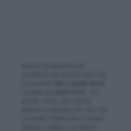
Qual è il programma per
eccellenza del venerdì sera? Ma
ovviamente
Tale e Quale Show
condotto da
Carlo Conti
. Si è
arrivati, ormai, alla settima
edizione e squadra che vince non
si cambia. Infatti tutto è rimasto
identico e fedele a se stesso.