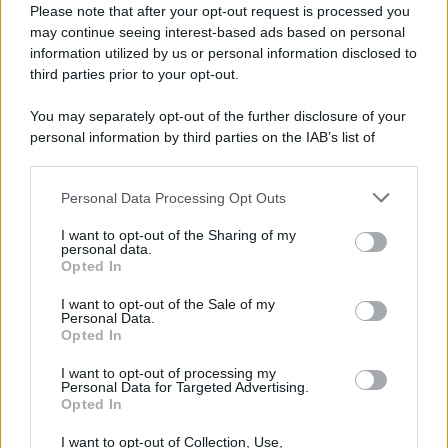
Please note that after your opt-out request is processed you
may continue seeing interest-based ads based on personal
information utilized by us or personal information disclosed to
third parties prior to your opt-out.
You may separately opt-out of the further disclosure of your
personal information by third parties on the IAB’s list of
downstream participants.
Personal Data Processing Opt Outs
This information may also be disclosed by us to third parties
on the IAB’s List of Downstream Participants that may further
ULTIME NOTIZIE
I want to opt-out of the Sharing of my
disclose it to other third parties.
personal data.
Temptation Island, Danilo
Opted In
D’Angelo ammette: “Non è un
Please note that this website/app uses one or more Google
periodo semplice”
services and may gather and store information including but
I want to opt-out of the Sale of my
Personal Data.
not limited to your visit or usage behaviour. You may click to
Opted In
grant or deny consent to Google and its third-party tags to
Amici: Opi svela una volta per
use your data for below specified purposes in below Google
tutte che tipo di rapporto ha con
I want to opt-out of processing my
consent section.
Michelle
Personal Data for Targeted Advertising.
Opted In
I want to opt-out of Collection, Use,
Temptation Island, Danilo diffida