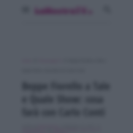
»
»
Home
Personaggi Tv
Beppe Fiorello a Tale e
Quale Show: cosa farà con Carlo Conti
Beppe Fiorello a Tale
e Quale Show: cosa
farà con Carlo Conti
Scritto da
Denis Bocca
, il Settembre 27, 2017 , in
Personaggi Tv
Tag:
Beppe Fiorello
,
carlo conti
,
In