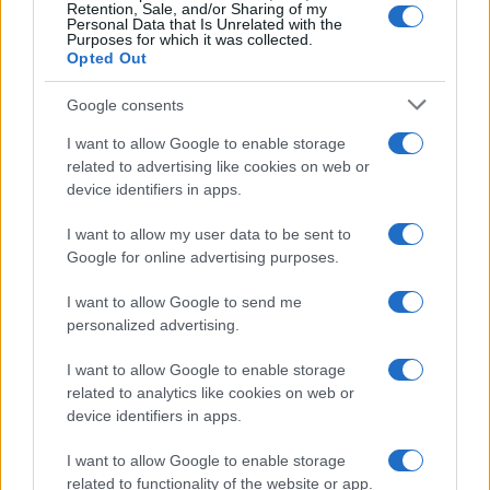
Retention, Sale, and/or Sharing of my
Simona Giordano che replica:
Personal Data that Is Unrelated with the
“Ho conservato gli screen”
Purposes for which it was collected.
Opted Out
Ballando con le stelle 2026,
Google consents
rivoluzione di Milly Carlucci:
tutte le indiscrezioni
I want to allow Google to enable storage
related to advertising like cookies on web or
device identifiers in apps.
Temptation Island, la
confessione di Perla Vatiero:
I want to allow my user data to be sent to
“Non riesco più a guardarlo”
Google for online advertising purposes.
I want to allow Google to send me
Grazia Kendi soffre per la fine della storia con
personalized advertising.
Mattia Scudieri: “So cosa ci ha distrutti”
Temptation Island, puntata speciale a
I want to allow Google to enable storage
settembre? Lo spoiler di Rosario Monetti
related to analytics like cookies on web or
Carmen Russo ed Enzo Paolo Turchi nel cast di
device identifiers in apps.
Amici? La loro risposta spiazza
I want to allow Google to enable storage
Marianna Scarci: “Saranno Famosi? Niente
related to functionality of the website or app.
cachet. Ecco com’era Maria De Filippi”