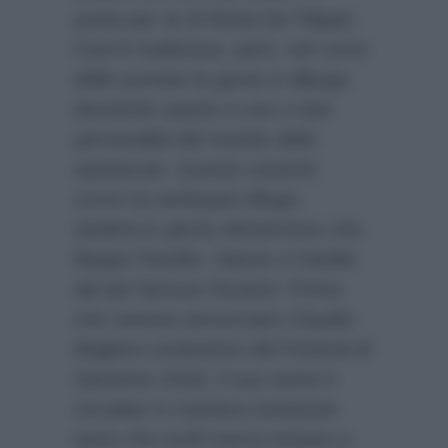
posta per te di Maria De Filippi).
Com’è tradizione, però, nel corso
delle puntate la giuria si allarga
lasciando spazio a uno o due
personalità del mondo dello
spettacolo. Questo venerdì,
come ha anticipato
Blogo
,
siederà in giuria nientemeno che
Beppe Fiorello, l’attore e fratello
del più famoso Rosario. Prima
che venisse annunciato Claudio
Baglioni conduttore del Festival di
Sanremo 2018, il suo nome è
circolato in maniera insistente
tanto che molti hanno iniziato a