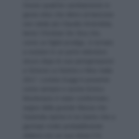
Giusto qualche cambiamento in
giuria visto che dietro al bancone
non siede più Claudio Amendola,
bensì Christian De Sica che,
come un figliol prodigo, è tornato
a sostare in un porto televisivo
sicuro dopo le sue peregrinazioni
a Striscia La Notizia e Miss Italia
2017. Loretta Goggi è presente
come sempre e anche Enrico
Montesano è stato confermato,
segno della grande fiducia che
l’azienda ripone in lui (tanto che a
gennaio molto probabilmente
sfiderà con un suo show C’è