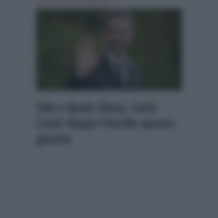
evidenza
,
Tale e quale show
Tale e Quale Show, Carlo
Conti: Beppe Fiorello quarto
giurato