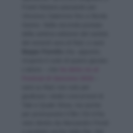
Frank Matano passando per
Vincenzo Salemme fino a Nicola
Savino. Nella seconda puntata
della settima edizione del varietà
del venerdì sera di Rai1 ci sarà
Beppe Fiorello
che, appunto,
ricoprirà il ruolo di quarto giurato.
L’attore – che
ha detto no al
Festival di Sanremo 2018
–
sarà su Rai1 non solo per
giudicare i dodici concorrenti di
Tale e Quale Show, ma anche
per promuovere il film Chi m’ha
visto diretto da Alessandro Pondi
e prodotto anche dalla Rai. Nel