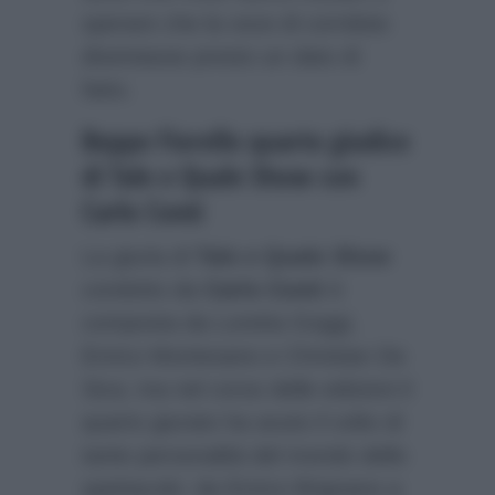
sperare che la voce di corridoio
diventasse presto un dato di
fatto.
Beppe Fiorello quarto giudice
di Tale e Quale Show con
Carlo Conti
La giuria di
Tale e Quale Show
condotto da
Carlo Conti
è
composta da Loretta Goggi,
Enrico Montesano e Christian De
Sica; ma nel corso delle edizioni il
quarto giurato ha avuto il volto di
tante personalità del mondo dello
spettacolo: da Enrico Brignano a