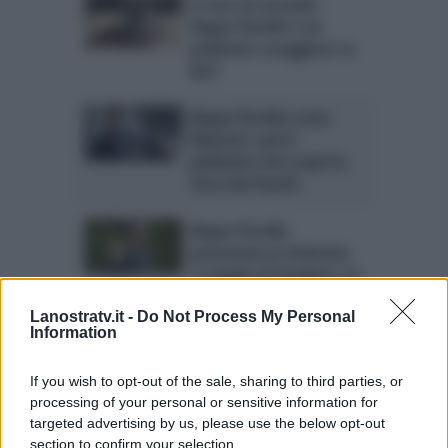
Io non mi arrendo:
Beppe Fiorello è un
poliziotto coraggioso su
Rai1
Beppe Fiorello come
Mancini: sarà il
poliziotto che scoprì la
Terra dei Fuochi
Beppe Fiorello,
presentata la miniserie
“L’angelo di Sarajevo” in
onda su Rai1
Lanostratv.it -
Do Not Process My Personal
Information
If you wish to opt-out of the sale, sharing to third parties, or
processing of your personal or sensitive information for
targeted advertising by us, please use the below opt-out
section to confirm your selection.