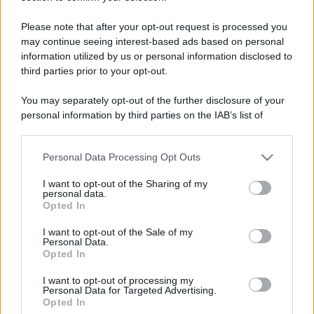
ULTIME NOTIZIE
Please note that after your opt-out request is processed you
may continue seeing interest-based ads based on personal
Stefano De Martino, missione
speciale in America? C’è fame di
information utilized by us or personal information disclosed to
ospiti per Sanremo 2027
third parties prior to your opt-out.
You may separately opt-out of the further disclosure of your
Uomini e Donne, Ernesto
personal information by third parties on the IAB’s list of
Passaro si è fidanzato? Lui rompe
downstream participants.
il silenzio
Personal Data Processing Opt Outs
This information may also be disclosed by us to third parties
on the IAB’s List of Downstream Participants that may further
Manuela Carriero e Francesco
I want to opt-out of the Sharing of my
Chiofalo: “Saremo genitori in età
disclose it to other third parties.
personal data.
avanzata”
Opted In
Please note that this website/app uses one or more Google
services and may gather and store information including but
I want to opt-out of the Sale of my
Personal Data.
Senza Cri dopo la rimozione del
not limited to your visit or usage behaviour. You may click to
Opted In
seno racconta: “Quando ho visto
grant or deny consent to Google and its third-party tags to
le cicatrici…”
use your data for below specified purposes in below Google
I want to opt-out of processing my
consent section.
Personal Data for Targeted Advertising.
Opted In
Temptation island, Karina