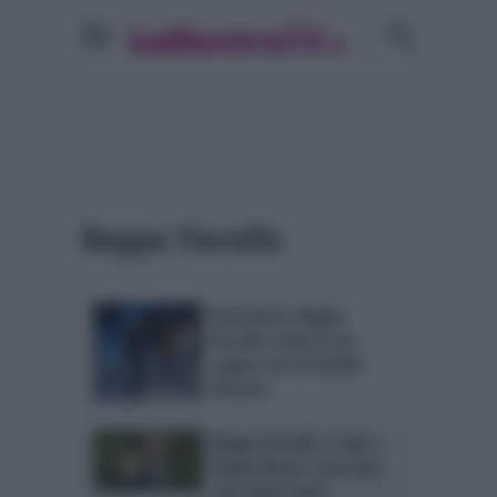
Beppe Fiorello
Verissimo: Beppe
Fiorello svela il suo
sogno con il fratello
Rosario
Beppe Fiorello a Tale e
Quale Show: cosa farà
con Carlo Conti