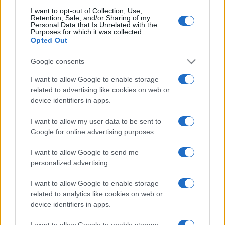
Cascella al posto di Filippo
I want to opt-out of Collection, Use,
Bisciglia? La risposta spiazza
Retention, Sale, and/or Sharing of my
Personal Data that Is Unrelated with the
Purposes for which it was collected.
Opted Out
Grande Fratello: Federica Rosatelli torna a
parlare dell’episodio del bicchiere lanciato
Google consents
Uomini e Donne, gossip su Asmaa e Cristiano:
“Si prendono e si lasciano”
I want to allow Google to enable storage
related to advertising like cookies on web or
Amici, già finita tra Nicola Marchionni e
device identifiers in apps.
Valentina Pesaresi: “Siamo molto distanti”
La Ruota della Fortuna, complimenti per
I want to allow my user data to be sent to
Gerry Scotti: “Avrai un futuro fantastico”
Google for online advertising purposes.
Helena Prestes e Javier Martinez sono in crisi
oppure no? Lui rompe il silenzio
I want to allow Google to send me
personalized advertising.
I want to allow Google to enable storage
related to analytics like cookies on web or
device identifiers in apps.
I want to allow Google to enable storage