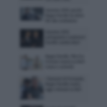
Sanremo 2018: perché
Beppe Fiorello ha detto
NO alla conduzione
Sanremo 2018,
anticipazioni conduttori:
Fiorello cambia idea?
Beppe Fiorello, film Era
d’estate stasera su Rai1:
trama e curiosità
I fantasmi di Portopalo,
Beppe Fiorello trama:
oggi e domani su Rai1