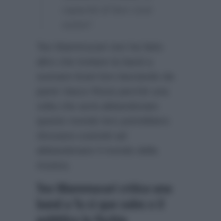
capacità di fare cose
vostre”.
Teo Mammucari non ha fatto
altro che invitare la band a
suonare brani loro lasciando da
parte Vasco Rossi perché una
volta che avrà abbandonato
questo mondo loro potrebbero
ritrovarsi costretti ad
abbandonare il mondo della
musica.
Teo Mammucari critica una
band a Tu sì que vales e il
pubblico lo fischia