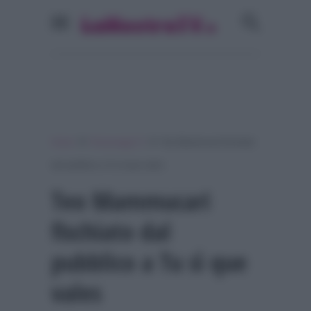
»
»
Home
Personaggi Tv
Teo Mammucari fischiato
dal pubblico a Tu sì que vales
Teo Mammucari
fischiato dal
pubblico a Tu sì que
vales