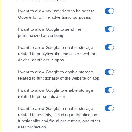
un incidente: “Mi è passata tutta
la vita davanti”
I want to allow my user data to be sent to
Google for online advertising purposes.
Un medico in famiglia, l’appello di Margot
I want to allow Google to send me
Sikabonyi: “Necessario il suo ritorno!”
personalized advertising.
Temptation Island, Danilo D’Angelo ammette:
“Non è un periodo semplice”
I want to allow Google to enable storage
related to analytics like cookies on web or
Amici: Opi svela una volta per tutte che tipo
di rapporto ha con Michelle
device identifiers in apps.
Temptation Island, Danilo diffida Simona
I want to allow Google to enable storage
Giordano che replica: “Ho conservato gli
related to functionality of the website or app.
screen”
Ballando con le stelle 2026, rivoluzione di Milly
I want to allow Google to enable storage
Carlucci: tutte le indiscrezioni
related to personalization.
I want to allow Google to enable storage
related to security, including authentication
functionality and fraud prevention, and other
user protection.