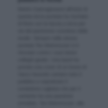
Martin Castrogiovanni all’inizio di
questa terza puntata ha rischiato
di finire con la faccia a terra per
via del pavimento scivoloso della
studio. Sempre nella stessa
puntata Teo Mammucari si è
ritrovato contro i suoi stessi
colleghi giudici. Una band ha
portato una cover di un brano di
Vasco facendo cantare tutto il
pubblico e soprattutto il
conduttore rugbista che per il
cantante ha una passione
smodata. Teo Mammucari, alla