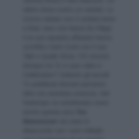
Serena Rossi e Neri Marcoré. Un
talent show contro un varietà. Lo
scorso sabato non è andata bene
a Rai1 visto che Maria De Filippi
e la sua squadra affiatata hanno
sconfitto Carlo Conti con il suo
Tale e Quale Show. Chi vincerà
dunque tra Tu sì que vales e
Celebration? Soltanto gli ascolti
Tv pubblicati domani potranno
dirlo con assoluta certezza. Nel
frattempo va sottolineato come
anche questa sera
Teo
Mammucari
sia stato in
disaccordo con i suoi colleghi