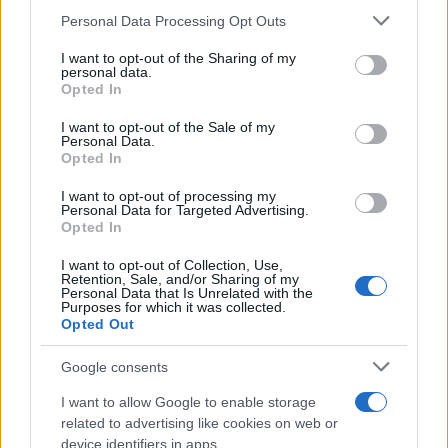
Personal Data Processing Opt Outs
This information may also be disclosed by us to third parties
ULTIME NOTIZIE
on the IAB’s List of Downstream Participants that may further
I want to opt-out of the Sharing of my
Belen Rodriguez ritrova la
disclose it to other third parties.
personal data.
serenità: il bacio con il
Opted In
compagno Gaetano Fidanzati
Please note that this website/app uses one or more Google
services and may gather and store information including but
I want to opt-out of the Sale of my
Personal Data.
not limited to your visit or usage behaviour. You may click to
Uomini e Donne, Elisabetta
Opted In
grant or deny consent to Google and its third-party tags to
Gigante in ospedale: “Barcollo
use your data for below specified purposes in below Google
ma non mollo”
I want to opt-out of processing my
consent section.
Personal Data for Targeted Advertising.
Opted In
Temptation Island, affari d’oro
I want to opt-out of Collection, Use,
per Giovanni Grazioso: attività in
Retention, Sale, and/or Sharing of my
espansione?
Personal Data that Is Unrelated with the
Purposes for which it was collected.
Opted Out
Benjamin Mascolo replica alla
sua ex fidanzata Bella Thorne:
Google consents
“Dicono di me…”
I want to allow Google to enable storage
related to advertising like cookies on web or
Amici, Simone Nolasco vittima di
device identifiers in apps.