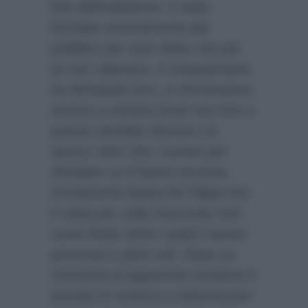
fine dell’esibizione, è stato
fischiato sonoramente dal
pubblico per aver detto che per
lui non valevano. A cinquant’anni,
ha dichiarato loro, si ritroveranno
ancora a cantare brani non loro e
questo sarebbe davvero un
spreco visto che i numeri per
sfondare ce li hanno eccome.
Ovviamente Maria De Filippi non
è stata per nulla d’accordo così
come Rudy Zerbi i quali li hanno
promossi a pieni voti. Dopo un
momento di apparente tensione è
arrivato lo scherzo a Mammucari