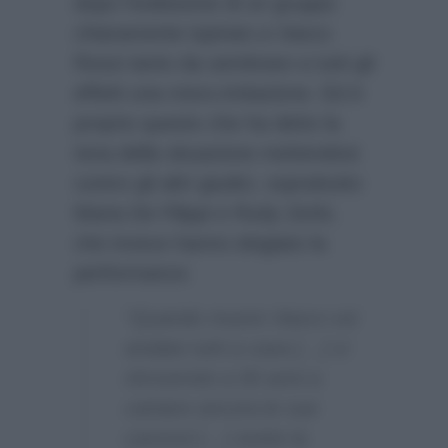
dopo l’esibizione di un gruppo
chiaramente ispirato a Vasco
Rossi tanto da sembrare a tutti gli
effetti una mera imitazione. Ed è
proprio questo che ha detto la
Iena della situazione mettendosi
contro gli altri giudici, soprattutto
Maria De Filippi e Rudy Zerbi,
che invece hanno elogiato la
performance.
“Quando muore Vasco voi
andate tutti a casa […] vi
ritroverete a 50 anni a
cantare ancora le sue
canzoni […] avete la