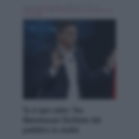
Scritto da
Denis Bocca
, il Ottobre 14, 2017 , in
Personaggi Tv
Tag:
Breaking news
,
teo mammucari
,
tu
si que vales
Tu sì que vales: Teo
Mammucari fischiato dal
pubblico in studio