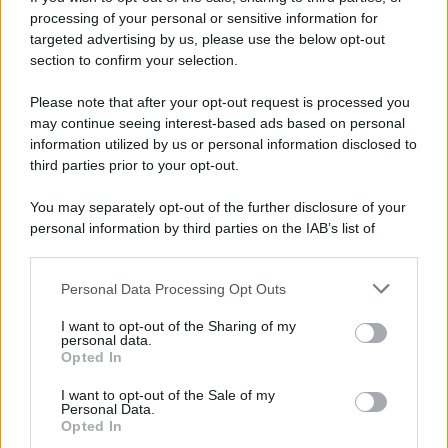
processing of your personal or sensitive information for
targeted advertising by us, please use the below opt-out
section to confirm your selection.
Please note that after your opt-out request is processed you
may continue seeing interest-based ads based on personal
information utilized by us or personal information disclosed to
third parties prior to your opt-out.
You may separately opt-out of the further disclosure of your
personal information by third parties on the IAB’s list of
downstream participants.
Personal Data Processing Opt Outs
This information may also be disclosed by us to third parties
ULTIME NOTIZIE
on the IAB’s List of Downstream Participants that may further
I want to opt-out of the Sharing of my
disclose it to other third parties.
personal data.
Temptation Island, puntata
Opted In
speciale a settembre? Lo spoiler
Please note that this website/app uses one or more Google
di Rosario Monetti
services and may gather and store information including but
I want to opt-out of the Sale of my
Personal Data.
not limited to your visit or usage behaviour. You may click to
Opted In
grant or deny consent to Google and its third-party tags to
Carmen Russo ed Enzo Paolo