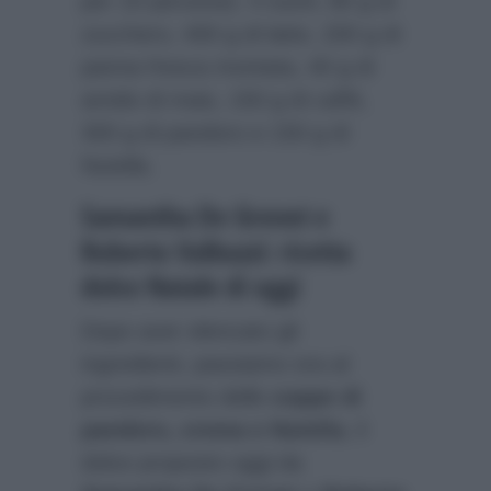
per 10 persone): 4 tuorli, 80 g di
zucchero, 400 g di latte, 200 g di
panna fresca montata, 40 g di
amido di mais, 150 g di caffè,
300 g di pandoro e 150 g di
Nutella.
Samantha De Grenet e
Roberto Valbuzzi: ricetta
dolce Natale di oggi
Dopo aver elencato gli
ingredienti, passiamo ora al
procedimento delle
coppe di
pandoro, crema e Nutella
, il
dolce proposto oggi da