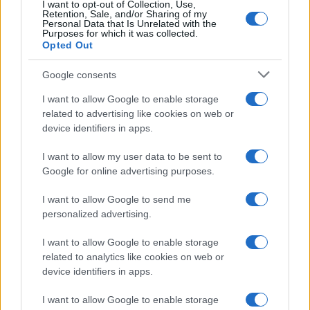
I want to opt-out of Collection, Use,
Uomini e Donne, retroscena di
Retention, Sale, and/or Sharing of my
Alice Barisciani: “Ricevevo
Personal Data that Is Unrelated with the
minacce e insulti”
Purposes for which it was collected.
Opted Out
Belen Rodriguez ritrova la
Google consents
serenità: il bacio con il
compagno Gaetano Fidanzati
I want to allow Google to enable storage
related to advertising like cookies on web or
device identifiers in apps.
Uomini e Donne, Elisabetta
Gigante in ospedale: “Barcollo
I want to allow my user data to be sent to
ma non mollo”
Google for online advertising purposes.
I want to allow Google to send me
Temptation Island, affari d’oro per Giovanni
personalized advertising.
Grazioso: attività in espansione?
Benjamin Mascolo replica alla sua ex
I want to allow Google to enable storage
fidanzata Bella Thorne: “Dicono di me…”
related to analytics like cookies on web or
Amici, Simone Nolasco vittima di un
device identifiers in apps.
incidente: “Mi è passata tutta la vita davanti”
I want to allow Google to enable storage
Un medico in famiglia, l’appello di Margot