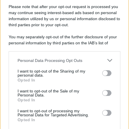
Please note that after your opt-out request is processed you
may continue seeing interest-based ads based on personal
information utilized by us or personal information disclosed to
third parties prior to your opt-out.
You may separately opt-out of the further disclosure of your
personal information by third parties on the IAB’s list of
downstream participants.
Personal Data Processing Opt Outs
This information may also be disclosed by us to third parties
on the IAB’s List of Downstream Participants that may further
ULTIME NOTIZIE
I want to opt-out of the Sharing of my
disclose it to other third parties.
personal data.
Helena Prestes e Javier Martinez
Opted In
sono in crisi oppure no? Lui
Please note that this website/app uses one or more Google
rompe il silenzio
services and may gather and store information including but
I want to opt-out of the Sale of my
Personal Data.
not limited to your visit or usage behaviour. You may click to
Opted In
grant or deny consent to Google and its third-party tags to
Uomini e Donne, sfogo al veleno
use your data for below specified purposes in below Google
di Ludovica Valli: “Letto cose
I want to opt-out of processing my
consent section.
sconvolgenti su di me”
Personal Data for Targeted Advertising.
Opted In