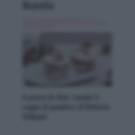
Nutella
Scritto da
Ilaria Capozzi
, il Dicembre 18, 2017 , in
Programmi Tv
Tag:
Breaking news
,
roberto valbuzzi
,
samantha de grenet
A prova di chef, Canale 5:
coppe di pandoro di Roberto
Valbuzzi