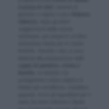
A prova di chef
, insieme al
giovane e capace cuoco
Roberto
Valbuzzi
, dopo gli ottimi
suggerimenti della scorsa
settimana, per proporre un’altra
dolcissima ricetta per le nostre
festività. Stavolta i due si sono
dedicati alla preparazione delle
coppe di pandoro, crema e
Nutella
, un dessert con
protagonista il dolce italiano di
Natale per eccellenza, il pandoro,
appunto. Ecco gli ingredienti per il
piatto (la dose indicata è ideale