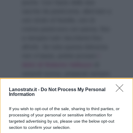
poche. Con l’aiuto delle due
sacche da pasticceria, alternare a
uno strato di Nutella, uno di
crema pasticcera con panna, fino
a riempire tutti i bicchierini fino
all’orlo. Se tutta questa dolcezza
non vi basta, potete provare
i
dolci di Roberto Valbuzzi
di
venerdì scorso, preparati sempre
insieme alla showgirl Samantha
Lanostratv.it -
Do Not Process My Personal
De Grenet, ovvero le sue
Information
buonissime sfogliatine di pere con
Nutella.
If you wish to opt-out of the sale, sharing to third parties, or
processing of your personal or sensitive information for
targeted advertising by us, please use the below opt-out
section to confirm your selection.