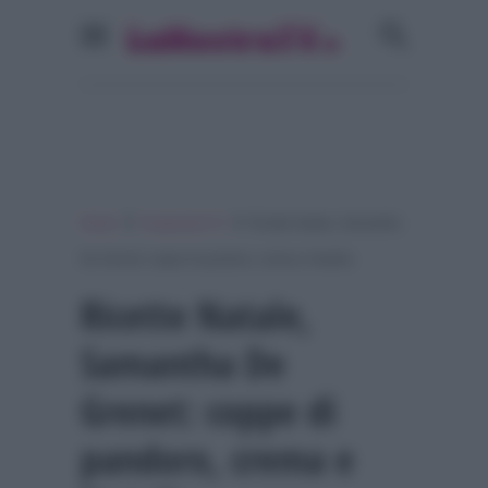
»
»
Home
Programmi Tv
Ricette Natale, Samantha
De Grenet: coppe di pandoro, crema e Nutella
Ricette Natale,
Samantha De
Grenet: coppe di
pandoro, crema e