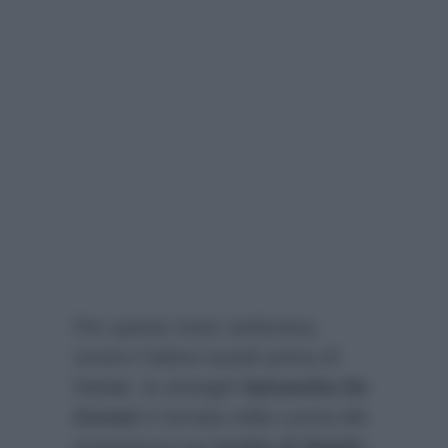
Per questo inizio settimana,
ovvero l’ultimo lunedì prima di
Natale, la showgirl
Samantha De
Grenet
è tornata nella cucina del
programma
Le ricette di Natale-