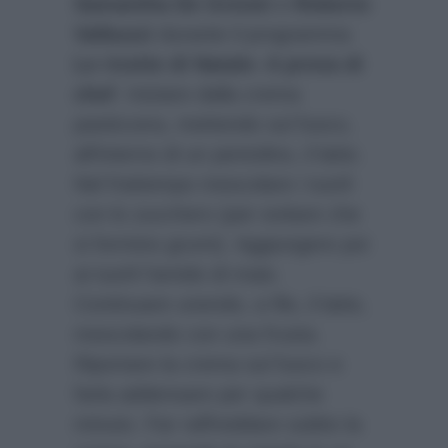
Samantha De Grenet
e
Roberto
Valbuzzi
durante il programma
Le ricette di Natale- A prova di
chef
. Iniziare dalla crema
pasticcera, mettendo sul fuoco,
all’interno di un pentolino, il latte.
Nel frattempo mescolare i tuorli
con lo zucchero (per evitare che
si formino grumi). Aggiungere poi
ai tuorli l’amido di mais.
Continuare unendo, a filo, il latte,
mescolando con una frusta.
Riportare la crema sul fuoco e
farla addensare per qualche
minuto. Far raffreddare subito la