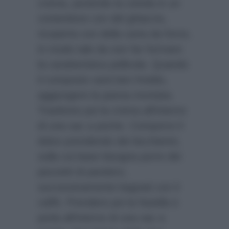
crema, ponendo la ciotola in un
contenitore con del ghiaccio,
ricoperta con della carta da forno,
in modo tale da non far formare
la caratteristica pellicola. Quando
il composto sarà ben freddo,
aggiungere la panna montata.
Trasferire poi la crema all’interno
di una sac a poche. Comporre il
dolce prendendo dei bicchierini,
sulla cui base bisogna porre dei
pezzetti di pandoro,
successivamente bagnati con il
caffè. Prendere poi la Nutella e
porla all’interno di una sac a