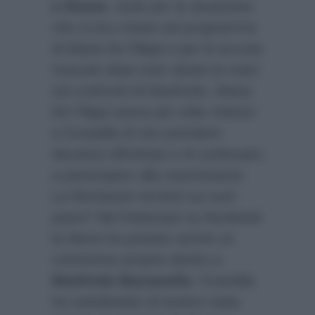
e Donne
, stufa per la situazione
che si era creata nel programma
di Maria De Filippi e per le accuse
ricevute dopo aver alzato le mani
nei confronti di Manfredo. Maria
De Filippi aveva più volte chiesto
a Graziella di non prendere
decisioni affrettate e di continuare
a partecipare alla trasmissione.
La Montanari tornerà sui suoi
passi? Nel frattempo su facebook
la dama ha postato anche un
commento proprio diretto a
Manfredo Bazzanella
. Graziella
ha sottolineato di essere stata