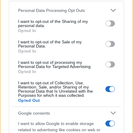
Personal Data Processing Opt Outs
This information may also be disclosed by us to third parties
ULTIME NOTIZIE
on the IAB’s List of Downstream Participants that may further
I want to opt-out of the Sharing of my
disclose it to other third parties.
personal data.
Temptation Island, Danilo
Opted In
D’Angelo ammette: “Non è un
Please note that this website/app uses one or more Google
periodo semplice”
services and may gather and store information including but
I want to opt-out of the Sale of my
Personal Data.
not limited to your visit or usage behaviour. You may click to
Opted In
grant or deny consent to Google and its third-party tags to
Amici: Opi svela una volta per
use your data for below specified purposes in below Google
tutte che tipo di rapporto ha con
I want to opt-out of processing my
Michelle
consent section.
Personal Data for Targeted Advertising.
Opted In
I want to opt-out of Collection, Use,
Temptation Island, Danilo diffida
Retention, Sale, and/or Sharing of my
Simona Giordano che replica:
Personal Data that Is Unrelated with the
“Ho conservato gli screen”
Purposes for which it was collected.
Opted Out
Ballando con le stelle 2026,
Google consents
rivoluzione di Milly Carlucci:
tutte le indiscrezioni
I want to allow Google to enable storage
related to advertising like cookies on web or