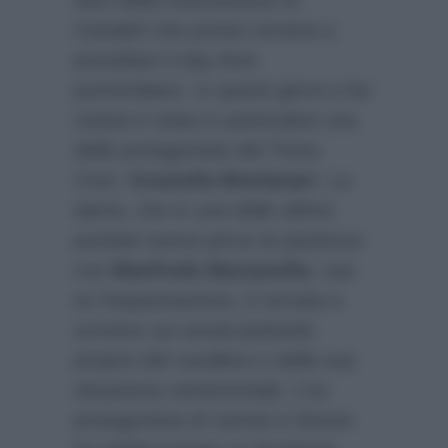
Canale5 che presto tornerà a
presidiare il day time
pomeridiano. In questi giorni a far
notizia è stata in particolare una
delle protagoniste del Trono
Over:
Graziella Montanari
. La
dama, che in una delle ultime
puntate aveva perso la pazienza
con
Manfredo Bazzanella
, sua
ex frequentazione, è tornata a
scrivere sui social parlando
proprio del cavaliere e della sua
situazione sentimentale. L’ex
protagonista di Uomini e Donne