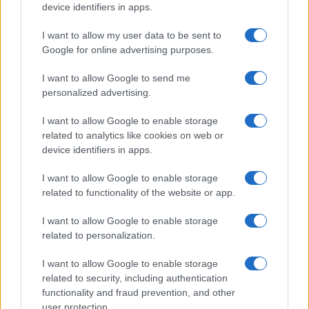
device identifiers in apps.
Temptation Island, la
confessione di Perla Vatiero:
I want to allow my user data to be sent to
“Non riesco più a guardarlo”
Google for online advertising purposes.
I want to allow Google to send me
Grazia Kendi soffre per la fine della storia con
Mattia Scudieri: “So cosa ci ha distrutti”
personalized advertising.
Temptation Island, puntata speciale a
I want to allow Google to enable storage
settembre? Lo spoiler di Rosario Monetti
related to analytics like cookies on web or
Carmen Russo ed Enzo Paolo Turchi nel cast di
device identifiers in apps.
Amici? La loro risposta spiazza
I want to allow Google to enable storage
Marianna Scarci: “Saranno Famosi? Niente
related to functionality of the website or app.
cachet. Ecco com’era Maria De Filippi”
Temptation Island, Soraya Sabetta
I want to allow Google to enable storage
massacrata: “Sono stata minacciata di morte”
related to personalization.
I want to allow Google to enable storage
related to security, including authentication
functionality and fraud prevention, and other
user protection.