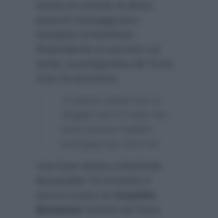
messa al corrente di alcuni
presunti messaggi poco
lusinghieri di Manfredo.
Rispondendo ai suoi fans sui
social, la protagonista del Trono
Over ha ammesso:
“A essere onesti non si
sbaglia mai è il male che
torna sempre indietro
purtroppo per chi lo fa”.
Una frase diretta a Manfredo
Bazzanella? Al momento è
ancora incerto se
Graziella
Montanari
tornerà nel Trono