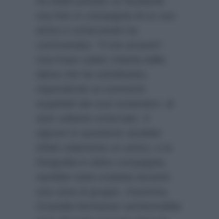
ha infatti postato su facebook
una foto in compagnia di un suo
amico e scherzando ha
commentato:
“Il mio amante”
.
Una frase subito chiarita dalla
dama che ha sottolineato,
rispondendo ai commenti
stupefatti dei suoi sostenitori, di
aver soltanto scherzato. Il
signore in questione sarebbe
infatti solamente un amico, e la
fotografia in dolce compagnia,
sarebbe stata scattata durante
una cena di gruppo. Insomma,
Graziella Montanari sembrerebbe