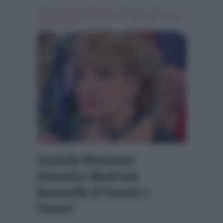
Scritto da
Simona Tranquilli
, il Gennaio 3, 2018 , in
Programmi Tv
Tag:
Breaking news
,
graziella montanari
,
Uomini e Donne
Graziella Montanari
dimentica Manfredo
Bazzanella di Uomini e
Donne?