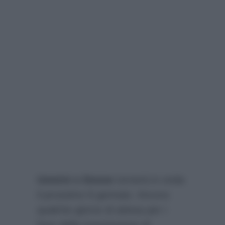
Uomini e Donne
tornerà in onda
il prossimo 8 gennaio. Ancora
qualche giorno di attesa per i
fans della trasmissione di