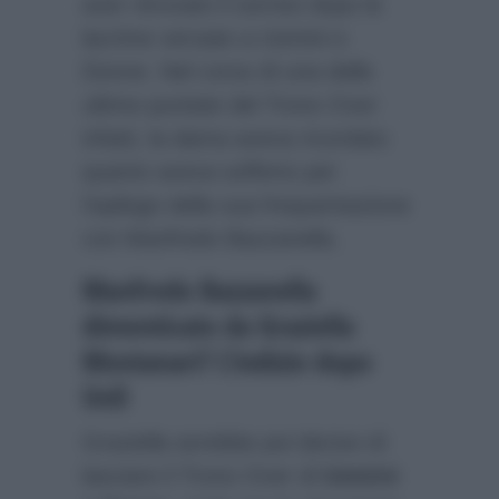
aver ritrovato il sorriso dopo le
lacrime versate a Uomini e
Donne. Nel corso di una delle
ultime puntate del Trono Over
infatti, la dama aveva ricordato
quanto aveva sofferto per
l’epilogo della sua frequentazione
con Manfredo Bazzanella.
Manfredo Bazzanella
dimenticato da Graziella
Montanari? L’indizio dopo
UeD
Graziella avrebbe poi deciso di
lasciare il Trono Over di
Uomini