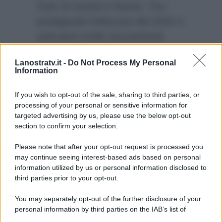
Over di Uomini e Donne. Tra i
protagonisti indiscussi del 2018 ci
sarà però molto sicuramente
Gemma Galgani. Arriverà un
Lanostratv.it -
Do Not Process My Personal
nuovo amore
per lei dopo il
Information
rifiuto ricevuto da Giorgio
Manetti?
If you wish to opt-out of the sale, sharing to third parties, or
processing of your personal or sensitive information for
targeted advertising by us, please use the below opt-out
section to confirm your selection.
Please note that after your opt-out request is processed you
may continue seeing interest-based ads based on personal
information utilized by us or personal information disclosed to
third parties prior to your opt-out.
You may separately opt-out of the further disclosure of your
personal information by third parties on the IAB’s list of
downstream participants.