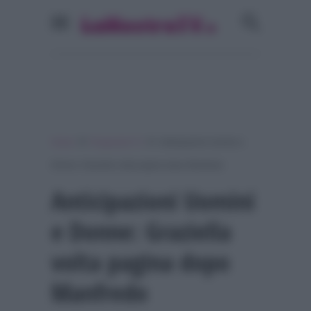
»
»
Home
Programmi Tv
Anticipazioni Uomini e
Donne: Graziella volta pagina dopo Manfredo
Anticipazioni Uomini
e Donne: Graziella
volta pagina dopo
Manfredo