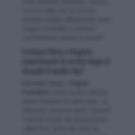
Clery lavorare assieme? Intanto,
l’amore nella vita di Corinne
sembra andare abbastanza bene:
Angelo Costabile e Corinne
convoleranno presto a nozze?
Corinne Clery e Angelo:
matrimonio in arrivo dopo il
Grande Fratello Vip?
Corinne Clery
e
Angelo
Costabile
vivono la loro intensa
storia d’amore da sette anni. La
relazione continua bene e questo
è anche merito del quarantenne
calabrese, come più volte ha