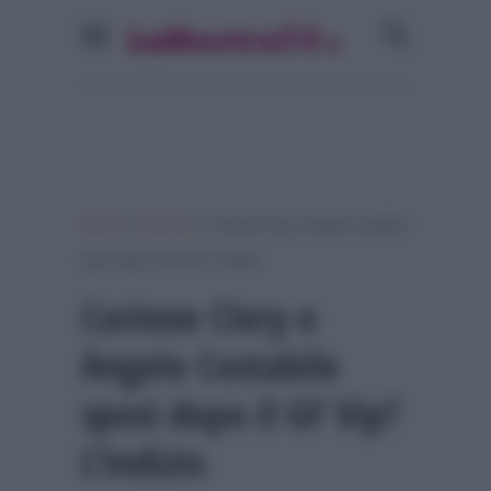
»
»
Home
Gossip
Corinne Clery e Angelo Costabile
sposi dopo il GF Vip? L’indizio
Corinne Clery e
Angelo Costabile
sposi dopo il GF Vip?
L’indizio