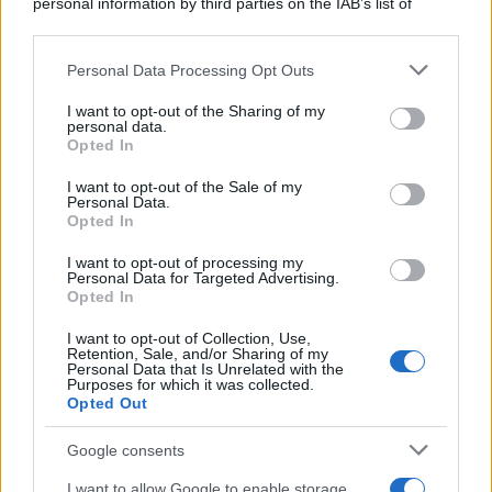
personal information by third parties on the IAB’s list of
downstream participants.
Personal Data Processing Opt Outs
This information may also be disclosed by us to third parties
ULTIME NOTIZIE
on the IAB’s List of Downstream Participants that may further
I want to opt-out of the Sharing of my
disclose it to other third parties.
personal data.
Temptation Island, Danilo
Opted In
D’Angelo ammette: “Non è un
Please note that this website/app uses one or more Google
periodo semplice”
services and may gather and store information including but
I want to opt-out of the Sale of my
Personal Data.
not limited to your visit or usage behaviour. You may click to
Opted In
grant or deny consent to Google and its third-party tags to
Amici: Opi svela una volta per
use your data for below specified purposes in below Google
tutte che tipo di rapporto ha con
I want to opt-out of processing my
Michelle
consent section.
Personal Data for Targeted Advertising.
Opted In
I want to opt-out of Collection, Use,
Temptation Island, Danilo diffida
Retention, Sale, and/or Sharing of my
Simona Giordano che replica:
Personal Data that Is Unrelated with the
“Ho conservato gli screen”
Purposes for which it was collected.
Opted Out
Ballando con le stelle 2026,
Google consents
rivoluzione di Milly Carlucci:
tutte le indiscrezioni
I want to allow Google to enable storage