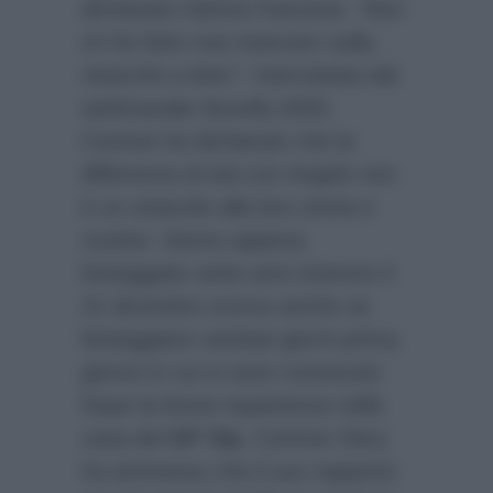
dichiarato l’attrice francese:
“Non
mi ha fatto mai mancare nulla,
neanche a letto”.
Intervistata dal
settimanale
Novella 2000
,
Corinne ha dichiarato che la
differenza di età con Angelo non
è un ostacolo alla loro storia e
routine. Hanno appena
festeggiato sette anni d’amore il
31 dicembre scorso anche se
festeggiano ventisei giorni prima,
giorno in cui si sono conosciuti.
Dopo la breve esperienza nella
casa del
GF Vip
, Corinne Clery
ha ammesso che il suo rapporto