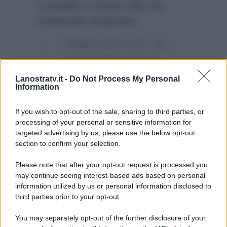
Costabile? Corinne Clery ha
confessato al giornale:
“Stiamo bene così, ma
con me non si sa mai.
Magari potremmo farlo tra
Lanostratv.it -
Do Not Process My Personal
Information
qualche anno”
.
If you wish to opt-out of the sale, sharing to third parties, or
processing of your personal or sensitive information for
targeted advertising by us, please use the below opt-out
section to confirm your selection.
Please note that after your opt-out request is processed you
may continue seeing interest-based ads based on personal
information utilized by us or personal information disclosed to
third parties prior to your opt-out.
You may separately opt-out of the further disclosure of your