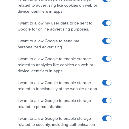
related to advertising like cookies on web or
device identifiers in apps.
Temptation Island, la
confessione di Perla Vatiero:
I want to allow my user data to be sent to
“Non riesco più a guardarlo”
Google for online advertising purposes.
I want to allow Google to send me
Grazia Kendi soffre per la fine della storia con
Mattia Scudieri: “So cosa ci ha distrutti”
personalized advertising.
Temptation Island, puntata speciale a
I want to allow Google to enable storage
settembre? Lo spoiler di Rosario Monetti
related to analytics like cookies on web or
Carmen Russo ed Enzo Paolo Turchi nel cast di
device identifiers in apps.
Amici? La loro risposta spiazza
I want to allow Google to enable storage
Marianna Scarci: “Saranno Famosi? Niente
related to functionality of the website or app.
cachet. Ecco com’era Maria De Filippi”
Temptation Island, Soraya Sabetta
I want to allow Google to enable storage
massacrata: “Sono stata minacciata di morte”
related to personalization.
I want to allow Google to enable storage
related to security, including authentication