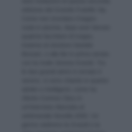
tanti rivelazioni di questa seconda
edizione del Grande Fratello Vip.
Come non ricordare il bagno
nuda in piscina, dopo aver bevuto
qualche bicchiere di troppo,
insieme al vincitore Daniele
Bossari, o alla lite in prima serata
con la rivale Serena Grandi. Tra
le due grandi attrici è tornato il
sereno, si sono chiarite in quanto
adulte e intelligenti, come ha
riferito Corinne Clery in
un’intervista rilasciata al
settimanale
Novella 2000
. Un
giorno vedremo la Grandi e la