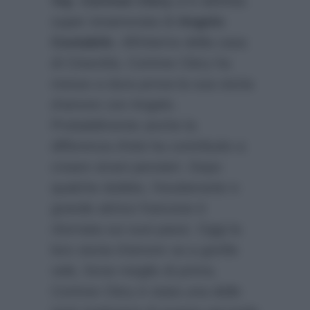
Vip
,
Corinne Clery
si è definita
super innamorata di
Angelo
Costabile
. All’interno della casa
di Cinecittà, Corinne Clery ha
messo a dura prova la sua storia
d’amore con Angelo.
Probabilmente anche la
differenza d’età ha contribuito a
creare strani pensieri. Dopo
qualche dubbio, l’esuberante e
grande attrice francese è
ritornata sui suoi passi. Oggi la
loro storia d’amore va a gonfie
vele, forse meglio di prima.
Corinne Clery è stata una delle