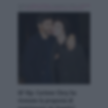
Scritto da
Marco Santoro
, il Gennaio 5, 2018 , in
Gossip
Tag:
Corinne Clery
,
grande fratello vip
,
In evidenza
GF Vip: Corinne Clery ha
ricevuto la proposta di
matrimonio da Angelo?