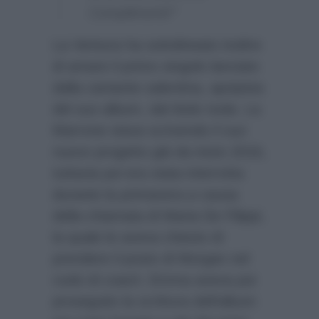
Complimenti!”
La Ventura ha sottolineato inoltre
di amare il primo singolo lanciato
dalla cantante salentina, apripista
del suo album, dal titolo Isola. La
Marrone stava scrivendo il suo
nuovo progetto già da inizio 2016,
tuttavia poi era stata interrotta
durante la primavera a causa
della chiamata di Maria De Filippi,
la quale le aveva chiesto di
prendere il posto di Morgan nel
ruolo di coach. Emma aveva poi
proseguito la scrittura dell’album