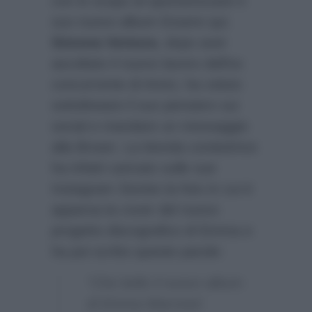
con lo scopo di sponsorizzare il
suo nuovo album Essere qui.
Simona Ventura
, dopo aver
ascoltato il nuovo lavoro dell’ex
concorrente di Amici, ha voluto
sottolineare il suo pensiero sui
social e mandare un messaggio
alla Brown. La bionda conduttrice
ha infatti caricato sulle sue
Instagram Stories la foto in cui è
apparsa la cover del nuovo
progetto discografico di Emma e
ha poi scritto queste parole:
“Che bello il nuovo album
di Emma Marrone!