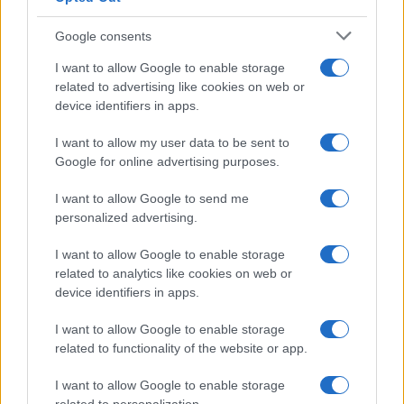
Belen Rodriguez ritrova la
Google consents
serenità: il bacio con il
compagno Gaetano Fidanzati
I want to allow Google to enable storage
related to advertising like cookies on web or
device identifiers in apps.
Uomini e Donne, Elisabetta
Gigante in ospedale: “Barcollo
I want to allow my user data to be sent to
ma non mollo”
Google for online advertising purposes.
I want to allow Google to send me
Temptation Island, affari d’oro per Giovanni
Grazioso: attività in espansione?
personalized advertising.
Benjamin Mascolo replica alla sua ex
I want to allow Google to enable storage
fidanzata Bella Thorne: “Dicono di me…”
related to analytics like cookies on web or
Amici, Simone Nolasco vittima di un
device identifiers in apps.
incidente: “Mi è passata tutta la vita davanti”
I want to allow Google to enable storage
Un medico in famiglia, l’appello di Margot
related to functionality of the website or app.
Sikabonyi: “Necessario il suo ritorno!”
Temptation Island, Danilo D’Angelo ammette:
I want to allow Google to enable storage
“Non è un periodo semplice”