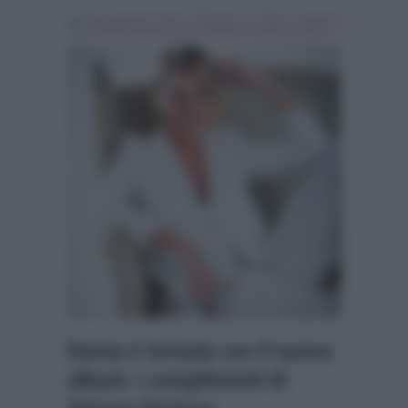
Scritto da
Nicolo' Cenci
, il Gennaio 30, 2018 , in
Musica
Tag:
Breaking news
,
emma marrone
,
simona ventura
Emma è tornata con il nuovo
album: i complimenti di
Simona Ventura