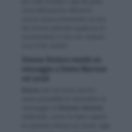
per tutta l’estate e già dai primi
mesi dell’autunno dell’anno
scorso aveva annunciato ai suoi
fan di aver partorito qualcosa di
emozionante e che non vedeva
l’ora di far sentire.
Simona Ventura manda un
messaggio a Emma Marrone
sui social
Emma
non ha avuto ancora
avuto possibilità di rispondere al
messaggio di
Simona Ventura
:
d’altronde, come ha fatto sapere
la cantante stessa sui social, oggi