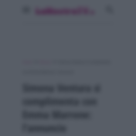
»
»
Home
Musica
Simona Ventura si complimenta
con Emma Marrone: l’annuncio
Simona Ventura si
complimenta con
Emma Marrone:
l’annuncio