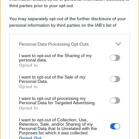
third parties prior to your opt-out.
You may separately opt-out of the further disclosure of your
personal information by third parties on the IAB’s list of
downstream participants.
Personal Data Processing Opt Outs
This information may also be disclosed by us to third parties
ULTIME NOTIZIE
on the IAB’s List of Downstream Participants that may further
I want to opt-out of the Sharing of my
disclose it to other third parties.
personal data.
Helena Prestes e Javier Martinez
Opted In
sono in crisi oppure no? Lui
Please note that this website/app uses one or more Google
rompe il silenzio
services and may gather and store information including but
I want to opt-out of the Sale of my
Personal Data.
not limited to your visit or usage behaviour. You may click to
Opted In
grant or deny consent to Google and its third-party tags to
Uomini e Donne, sfogo al veleno
use your data for below specified purposes in below Google
di Ludovica Valli: “Letto cose
I want to opt-out of processing my
sconvolgenti su di me”
consent section.
Personal Data for Targeted Advertising.
Opted In
I want to opt-out of Collection, Use,
Uomini e Donne, retroscena di
Retention, Sale, and/or Sharing of my
Alice Barisciani: “Ricevevo
Personal Data that Is Unrelated with the
minacce e insulti”
Purposes for which it was collected.
Opted Out