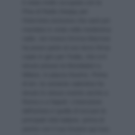
è stata molto occupata con la
Pina di Radio Deejay per
l’intervista esclusiva che sarà poi
mandata in onda nella medesima
radio. Ieri invece Emma Marrone
ha preso parte al suo terzo firma
copie in giro per l’Italia, che si è
tenuto presso la Mondadori a
Milano, in piazza Duomo. Prima
di ieri, la cantante salentina ha
tenuto lo stesso evento anche a
Roma e a Napoli. L’intenzione
dell’artista è quella di toccare le
principali città italiane, prima di
partire con il suo Essere qui tour,