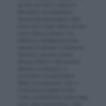
perchè non solo lo spazio di
Benedetta nel programma
domenicale pomeridiano della
prima rete è stato ridotto ad una
breve rubrica culinaria, ma
addirittura nell’appuntamento
speciale di domani, in diretta da
Sanremo, secondo quanto
afferma
DiPiùTv
nella sezione
dedicata ai palinsesti, la
conduttrice non parteciperà
affatto al programma. Non si
conoscono le ragioni di tale
scelta, probabilmente voluta dagli
autori della trasmissione. Sulla