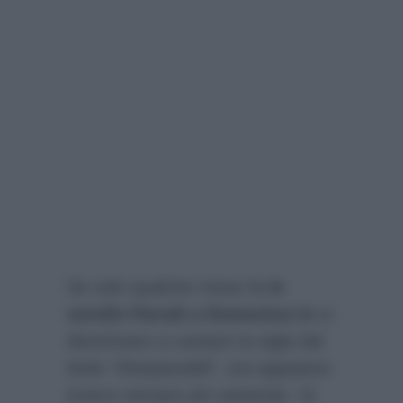
Se solo qualche mese fa
le
sorelle Parodi a Domenica In
si
divertivano a cantare la sigla dal
titolo
“INseparabili”,
ora appaiono
invece sempre più separate. Si,