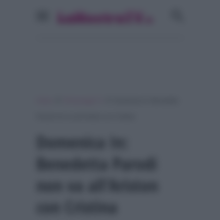
»
»
Home
Personaggi Tv
Domenica In: Benedetta
Parodi non va all’Ariston con Cristina
Domenica In:
Benedetta Parodi
non va all’Ariston
con Cristina