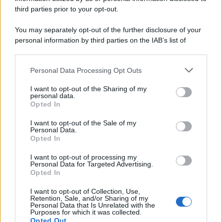
third parties prior to your opt-out.
You may separately opt-out of the further disclosure of your
personal information by third parties on the IAB’s list of
downstream participants.
Personal Data Processing Opt Outs
This information may also be disclosed by us to third parties
ULTIME NOTIZIE
on the IAB’s List of Downstream Participants that may further
I want to opt-out of the Sharing of my
disclose it to other third parties.
personal data.
Stefano De Martino, missione
Opted In
speciale in America? C’è fame di
Please note that this website/app uses one or more Google
ospiti per Sanremo 2027
services and may gather and store information including but
I want to opt-out of the Sale of my
Personal Data.
not limited to your visit or usage behaviour. You may click to
Opted In
grant or deny consent to Google and its third-party tags to
Uomini e Donne, Ernesto
use your data for below specified purposes in below Google
Passaro si è fidanzato? Lui rompe
I want to opt-out of processing my
il silenzio
consent section.
Personal Data for Targeted Advertising.
Opted In
I want to opt-out of Collection, Use,
Manuela Carriero e Francesco
Retention, Sale, and/or Sharing of my
Chiofalo: “Saremo genitori in età
Personal Data that Is Unrelated with the
avanzata”
Purposes for which it was collected.
Opted Out