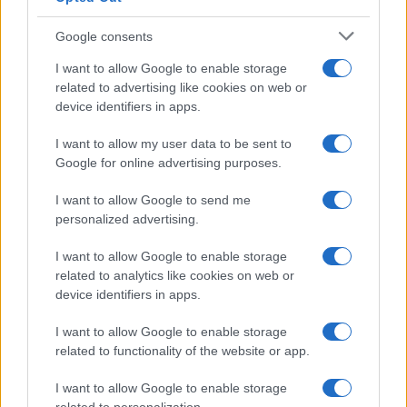
Senza Cri dopo la rimozione del
Google consents
seno racconta: “Quando ho visto
le cicatrici…”
I want to allow Google to enable storage
related to advertising like cookies on web or
device identifiers in apps.
Temptation island, Karina
Cascella al posto di Filippo
I want to allow my user data to be sent to
Bisciglia? La risposta spiazza
Google for online advertising purposes.
I want to allow Google to send me
Grande Fratello: Federica Rosatelli torna a
parlare dell’episodio del bicchiere lanciato
personalized advertising.
Uomini e Donne, gossip su Asmaa e Cristiano:
I want to allow Google to enable storage
“Si prendono e si lasciano”
related to analytics like cookies on web or
Amici, già finita tra Nicola Marchionni e
device identifiers in apps.
Valentina Pesaresi: “Siamo molto distanti”
I want to allow Google to enable storage
La Ruota della Fortuna, complimenti per
related to functionality of the website or app.
Gerry Scotti: “Avrai un futuro fantastico”
Helena Prestes e Javier Martinez sono in crisi
I want to allow Google to enable storage
oppure no? Lui rompe il silenzio