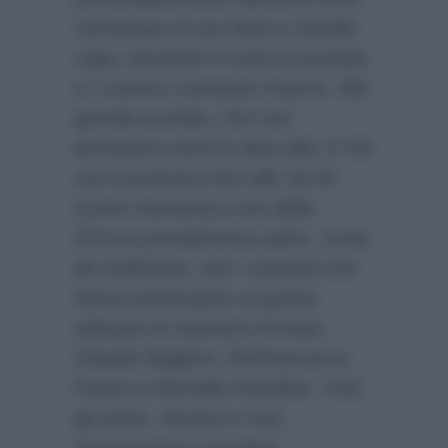
comunque al suo fianco Claudio
Lippi, presente in tutte le puntate,
e il comico Leonardo Fiaschi. Alla
grande puntata, che non
terminerà come le altre alle 17.00
ma si protrarrà fino alle 18.40
(come Domenica Live della
d’Urso) prenderanno parte, come
da tradizione, tutti i cantanti che
hanno partecipato a questa
edizione di Sanremo firmata
Claudio Baglioni, Pierfrancesco
Favino e Michelle Hunziker. Tutti
gli artisti, vincitori e non,
riproporranno sul palco