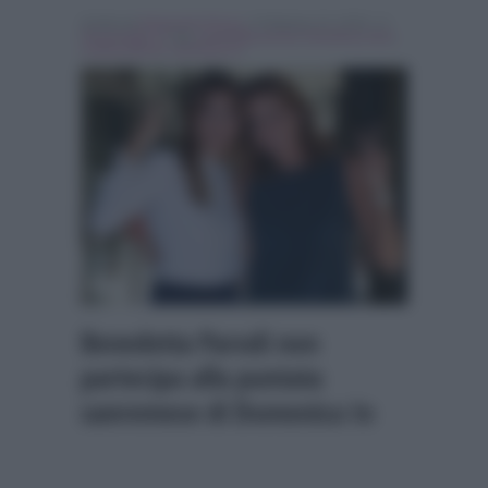
Scritto da
Emanuele Fiocca
, il Febbraio 10, 2018 , in
Personaggi Tv
Tag:
benedetta parodi
,
Breaking news
,
cristina parodi
,
domenica in
Benedetta Parodi non
partecipa alla puntata
sanremese di Domenica In