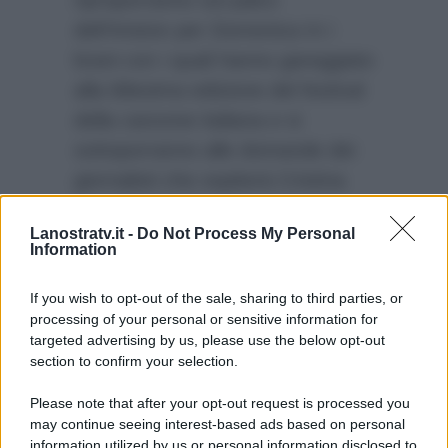
dell’Ariston per Domenica In i
brani con i quali hanno gareggiato
alla 68esima edizione del festival
della canzone italiana e si
sottoporranno alle domande dei
giornalisti che ospiterà Cristina
Parodi in quella che, come si
Lanostratv.it -
Do Not Process My Personal
prevede stando agli ascolti degli
Information
anni passati, sarà una puntata di
grande successo.
If you wish to opt-out of the sale, sharing to third parties, or
processing of your personal or sensitive information for
targeted advertising by us, please use the below opt-out
section to confirm your selection.
Please note that after your opt-out request is processed you
may continue seeing interest-based ads based on personal
information utilized by us or personal information disclosed to