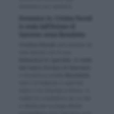
domenica uno sportivo).
Domenica In: Cristina Parodi
in onda dall’Ariston di
Sanremo senza Benedetta
Cristina Parodi
sarà dunque da
sola domani con la sua
Domenica In speciale, in onda
dal teatro Ariston di Sanremo
,
e ritroverà la sorella
Benedetta
solo il 18 febbraio in quel del
teatro 3 di Cinecittà a Roma. In
realtà l’ex conduttrice de La vita
in diretta per la lunga diretta
pomeridiana post-Sanremo avrà