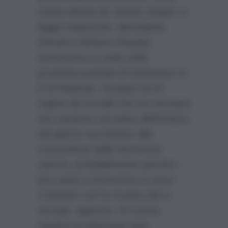
rivista diretta da Sandro Mayer si
legge solamente:
Benedetta
Parodi e Adriano Panatta
torneranno in onda nella
prossima puntata di Domenica In,
il 18 febbraio.
Dunque sia la
regina dei fornelli che l’ex tennista
non saranno sul palco dell’Ariston
nel giorno successivo alla
conclusione della kermesse
canora, probabilmente perchè i
loro spazi a Domenica In poco
c’entrano con la musica (lei si
occupa, appunto, di cucina,
mentre lui intervista ogni