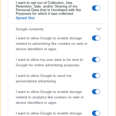
I want to opt-out of Collection, Use,
Carmen Russo ed Enzo Paolo
Retention, Sale, and/or Sharing of my
Turchi nel cast di Amici? La loro
Personal Data that Is Unrelated with the
risposta spiazza
Purposes for which it was collected.
Opted Out
Marianna Scarci: “Saranno
Google consents
Famosi? Niente cachet. Ecco
com’era Maria De Filippi”
I want to allow Google to enable storage
related to advertising like cookies on web or
device identifiers in apps.
Temptation Island, Soraya
Sabetta massacrata: “Sono stata
I want to allow my user data to be sent to
minacciata di morte”
Google for online advertising purposes.
I want to allow Google to send me
Andrea Dal Corso come sta dopo l’incidente:
“Operazione fatta. Ecco cosa mi aspetta”
personalized advertising.
Temptation Island torna a settembre su
I want to allow Google to enable storage
Canale 5? Raffaella Mennoia rompe il silenzio
related to analytics like cookies on web or
Raffaella Griggi su Chi l’ha visto: “Sciarelli mi
device identifiers in apps.
ha detto di essere meno buona”
I want to allow Google to enable storage
The Voice Senior, rivoluzione in giuria: