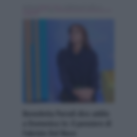
Scritto da
Nicolo' Cenci
, il Febbraio 28, 2018 , in
Personaggi Tv
Tag:
benedetta parodi
,
domenica in
,
In
evidenza
Benedetta Parodi dice addio
a Domenica In: il pensiero di
Fabrizio Del Noce