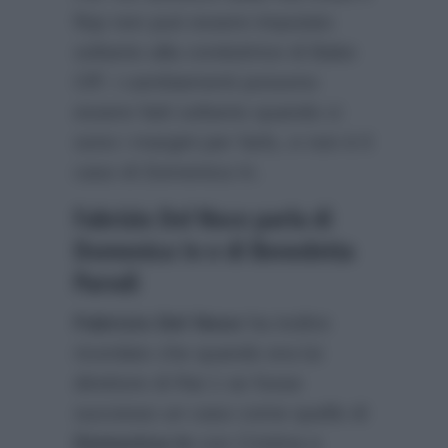
flop non può essere imputato
soltanto alla conduttrice di Bake
Off: i cambiamenti possono
essere fatti soltanto quando ci
sono i margini per farlo, e non è il
caso di Domenica In.
Fabrizio Del Noce parla di
Domenica In e di Benedetta
Parodi
Fabrizio Del Noce
ha inoltre
ricordato che quando era lui
direttore di Rai 1 se fosse
successo un caso come quello di
Domenica In
con Cristina e