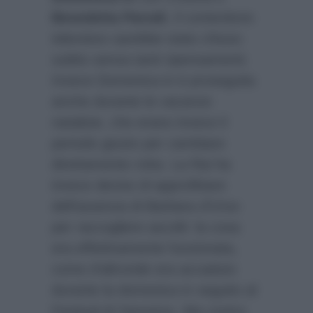
Benedetta Parodi
, il contenitore
televisivo sarebbe stato chiuso
subito senza tanti ripensamenti.
Invece Domenica in è proseguita
anche durante le vacanze
natalizie, che erano invece il
periodo giusto per cambiare
direttamente rotta. La Rai ha
invece deciso di approfittare
dell’assenza di Barbara d’Urso
per raccogliere ascolti: la cosa
era effettivamente funzionata,
come d’altronde era accaduto
durante la domenica in seguito al
Festival di Sanremo. Ma contro