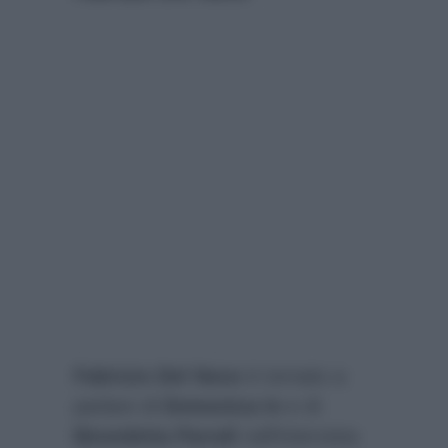
Fabrizio Del Noce
è tornato a
parlare di
Domenica In
e di
Benedetta Parodi
nell’intervista