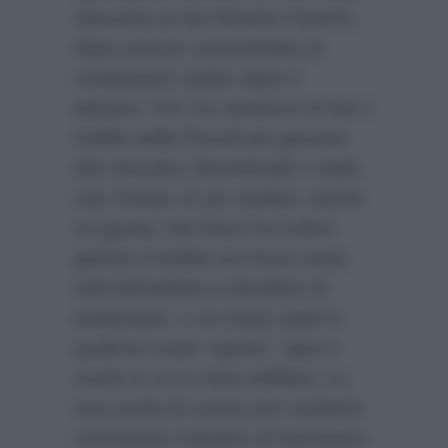
rilasciata al sito Marida Caterini,
dopo averne commentato la
conduzione subito dopo il
debutto. Per l’ex direttore di Rai 1
l’addio della Parodi più giovane
dal rotocalco domenicale è stata
una mossa un po’ tardiva, anche
se giusta. Del Noce ha inoltre
gettato il dubbio se fosse stata
solo Benedetta a decidere di
andarsene, o se fosse stata in
qualche modo “spinta”, dato il
modo in cui è stata defilata. La
sua uscita di scena non risanerà
comunque il destino di Domenica