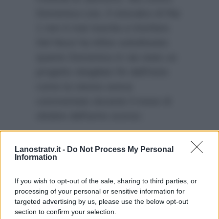
Domenica Live, il rotocalco di Rai
1 non è mai riuscita a trionfare.
Del Noce ha infine sottolineato
quanto Domenica In sia stato un
progetto sbagliato fin dall’inizio
come lui stesso aveva
commentato durante il mese di
ottobre dell’anno scorso:
“Questa Domenica In è
Lanostratv.it -
Do Not Process My Personal
nata male e non si è fatto
Information
nulla per cambiare in
corsa qualcosa.”
If you wish to opt-out of the sale, sharing to third parties, or
processing of your personal or sensitive information for
targeted advertising by us, please use the below opt-out
section to confirm your selection.