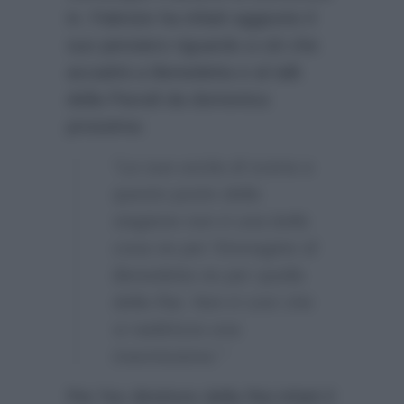
in. Fabrizio ha infatti aggiunto il
suo pensiero riguardo a ciò che
accadrà a Benedetta e al talk
della Parodi da domenica
prossima:
“La sua uscita di scena a
questo punto della
stagione non è una bella
cosa ne per l’immagine di
Benedetta ne per quella
della Rai. Non è così che
si raddrizza una
trasmissione.”
Per l’ex direttore della Rai infatti il