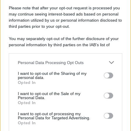
Please note that after your opt-out request is processed you
may continue seeing interest-based ads based on personal
information utilized by us or personal information disclosed to
third parties prior to your opt-out.
You may separately opt-out of the further disclosure of your
personal information by third parties on the IAB’s list of
downstream participants.
Personal Data Processing Opt Outs
This information may also be disclosed by us to third parties
ULTIME NOTIZIE
on the IAB’s List of Downstream Participants that may further
I want to opt-out of the Sharing of my
disclose it to other third parties.
personal data.
Grazia Kendi soffre per la fine
Opted In
della storia con Mattia Scudieri:
Please note that this website/app uses one or more Google
“So cosa ci ha distrutti”
services and may gather and store information including but
I want to opt-out of the Sale of my
Personal Data.
not limited to your visit or usage behaviour. You may click to
Opted In
grant or deny consent to Google and its third-party tags to
Temptation Island, puntata
use your data for below specified purposes in below Google
speciale a settembre? Lo spoiler
I want to opt-out of processing my
di Rosario Monetti
consent section.
Personal Data for Targeted Advertising.
Opted In