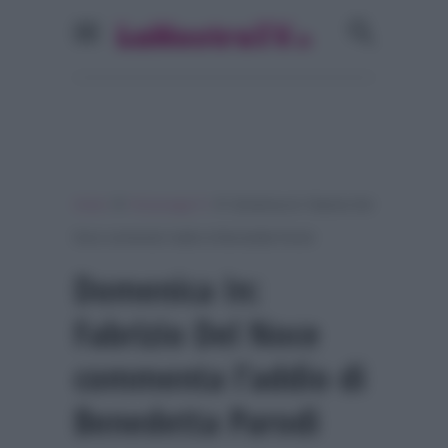
»
»
Home
Personaggi Tv
Domenica In: Fabrizio Del
Noce commenta l’addio di Benedetta Parodi
Domenica In:
Fabrizio Del Noce
commenta l’addio di
Benedetta Parodi