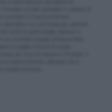
on si sarà ottenuta una specie di
. Prendere un altro pentolino e mettere al
, lo zucchero e il succo di limone.
 mescolare con una frusta per ottenere
al rotolo di pasta sfoglia ottenere 4
co un cucchiaio di polpa di limone fatta
dere la sfoglia a forma di raviolo,
ornare per circa 20 minuti a 170 gradi. Il
e la crema al limone, glassato con il
e candite di limone.