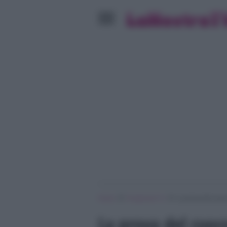
»
»
Home
Programmi Tv
La prova del cuoc
La prova del cuoc