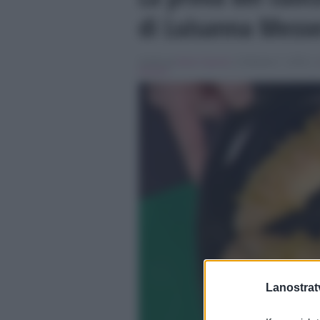
di Luisanna Messe
Scritto da
Ilaria Capozzi
, il Febbraio 7, 2018 , i
messeri
Lanostratv