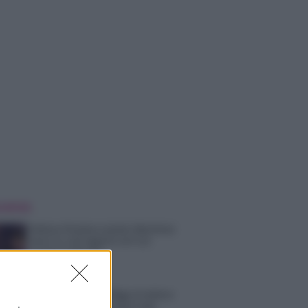
 NOTIZIE
Helena Prestes e Javier Martinez
sono in crisi oppure no? Lui
rompe il silenzio
Uomini e Donne, sfogo al veleno
di Ludovica Valli: “Letto cose