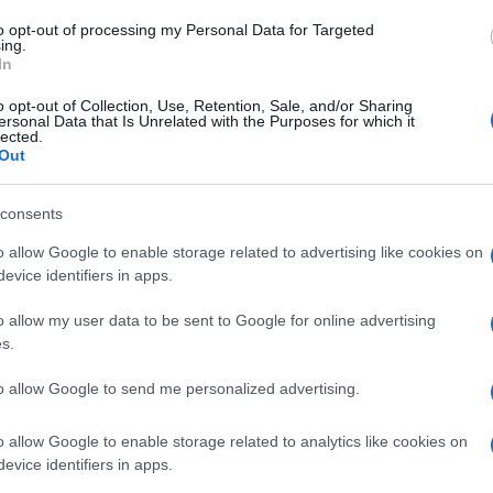
Amici,
incide
to opt-out of processing my Personal Data for Targeted
ing.
In
Un med
Sikabo
ì 7 febbraio, del cooking show di Rai
o opt-out of Collection, Use, Retention, Sale, and/or Sharing
Tempta
ersonal Data that Is Unrelated with the Purposes for which it
condotto da Antonella Clerici, ha proposto
lected.
“Non è
Out
colari ricette. È tornato a trovarci,
il cuoco nipponico Hiro Shoda, che
consents
o cucinato i dorayaki e il salmone
o allow Google to enable storage related to advertising like cookies on
re un piatto ottimo per le nostre cene, lo
evice identifiers in apps.
ietanza piuttosto amata nel suo paese,
o allow my user data to be sent to Google for online advertising
esseri
si è dedicata al dessert,
s.
imone
, basato sulla ricetta del maestro
to allow Google to send me personalized advertising.
to per la sua attenzione al recupero e al
per il piatto: un uovo, un limone grande, un
o allow Google to enable storage related to analytics like cookies on
cchiaio di miele liquido di acacia, 3 foglie
evice identifiers in apps.