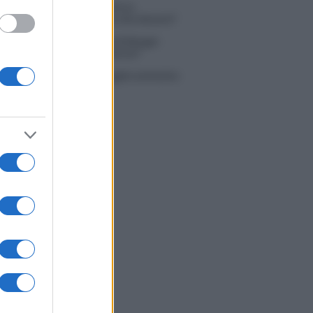
 Simone Nolasco vittima di un
nte: “Mi è passata tutta la vita davanti”
ico in famiglia, l’appello di Margot
nyi: “Necessario il suo ritorno!”
tion Island, Danilo D’Angelo ammette:
 un periodo semplice”