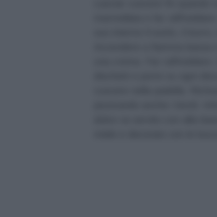
Lasciar cuocere fin quando n
marmellata e far raffreddare
suo interno il tuorlo, il burro
Accendere a fiamma bassa e
una crema. Far raffreddare. D
dischetti e porre su ogni dis
cuocere nella padella. Richiu
pizzicando anche i bordi. Inf
dolce va servito con alla bas
miele e decorato con le bucc