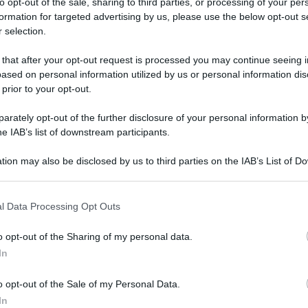
to opt-out of the sale, sharing to third parties, or processing of your per
formation for targeted advertising by us, please use the below opt-out s
 selection.
 that after your opt-out request is processed you may continue seeing i
ased on personal information utilized by us or personal information dis
 prior to your opt-out.
braio: dolce di un limone di
rately opt-out of the further disclosure of your personal information by
he IAB’s list of downstream participants.
tion may also be disclosed by us to third parties on the IAB’s List of 
 that may further disclose it to other third parties.
 that this website/app uses one or more Google services and may gath
l Data Processing Opt Outs
including but not limited to your visit or usage behaviour. You may click 
 to Google and its third-party tags to use your data for below specifi
o opt-out of the Sharing of my personal data.
ogle consent section.
Tempta
In
Grazio
Benjam
o opt-out of the Sale of my Personal Data.
fidanz
In