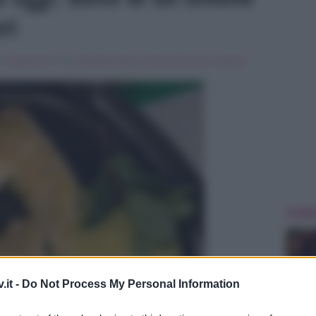
ri
n
Programmi Tv
Tag:
Breaking news
,
la prova del cuoco
,
luisanna
ULTIME
.it -
Do Not Process My Personal Information