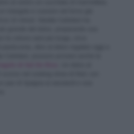
ttere al centro un cucchiaio di marmellata.
un triangolo e cuocere nel forno già
rca 15 minuti. Natalia Cattelani ha
più grande del dolce, preparando una
so la cottura sarà più lunga, circa
 pasticceria, oltre al dolce regalato oggi a
ia Cattelani, possono provare anche la
ragole di Sal De Riso
. Un dolce al
ì scorso nel cooking show di Rai1 con
 pan di Spagna ai savoiardi e una
ma.