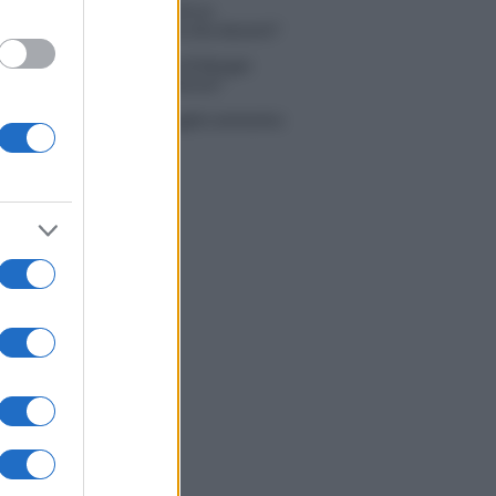
 Simone Nolasco vittima di un
nte: “Mi è passata tutta la vita davanti”
ico in famiglia, l’appello di Margot
nyi: “Necessario il suo ritorno!”
tion Island, Danilo D’Angelo ammette:
 un periodo semplice”