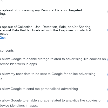
In
Amici,
incide
to opt-out of processing my Personal Data for Targeted
ing.
Un med
In
Sikabo
atalia Cattelani
ha realizzato oggi a La
Tempta
o opt-out of Collection, Use, Retention, Sale, and/or Sharing
etto da portare nel cestino del pranzo: i
“Non è
ersonal Data that Is Unrelated with the Purposes for which it
lected.
ata
. La cuoca romagnola ha pensato un
Out
n una gita fuori porta che può essere
consents
e conservato per più giorni in casa. La
prile, a La prova del cuoco
propone una
o allow Google to enable storage related to advertising like cookies on
evice identifiers in apps.
ile, accompagnata da un cuore di
essari per realizzare i biscottini della
o allow my user data to be sent to Google for online advertising
s.
elani sono: 100 grammi di zucchero, 2
, 40 grammi di olio, mezza bustina di
to allow Google to send me personalized advertising.
i un limone e confettura di frutta quanto
o allow Google to enable storage related to analytics like cookies on
 dopo passo, della ricetta dolce di oggi
evice identifiers in apps.