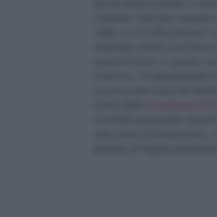
piccoli dischi di pasta, e me
Chiudere i biscotto creando 
caldo, a 170-180 gradi per ci
realizzato anche una forma 
specie di torta. In questo ca
mezz’ora. Gli appassionati di
La prova del cuoco da Natal
ricetta della
freschezza di f
cucchiaio presentato venerd
una crema al mascarpone, un
gelatina di fragole golosissi