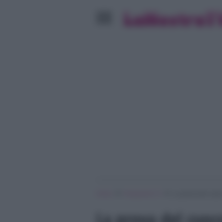
»
»
Home
Programmi Tv
La prova del cuoco
La prova del cuoco