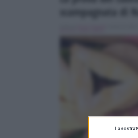
scampagnata di Na
Scritto da
Simona Tranquilli
, il Aprile 30, 2018 
del cuoco
,
natalia cattelani
Lanostratv