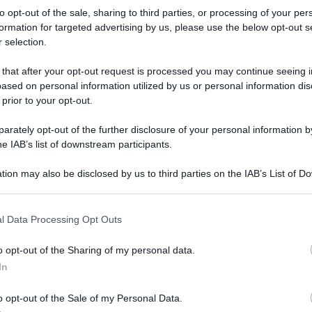
to opt-out of the sale, sharing to third parties, or processing of your per
formation for targeted advertising by us, please use the below opt-out s
 selection.
 that after your opt-out request is processed you may continue seeing i
ased on personal information utilized by us or personal information dis
 prior to your opt-out.
30 aprile: i biscottini della
rately opt-out of the further disclosure of your personal information by
he IAB’s list of downstream participants.
tion may also be disclosed by us to third parties on the IAB’s List of 
 that may further disclose it to other third parties.
 that this website/app uses one or more Google services and may gath
l Data Processing Opt Outs
including but not limited to your visit or usage behaviour. You may click 
 to Google and its third-party tags to use your data for below specifi
o opt-out of the Sharing of my personal data.
Tempta
ogle consent section.
Grazio
In
Benjam
fidanz
o opt-out of the Sale of my Personal Data.