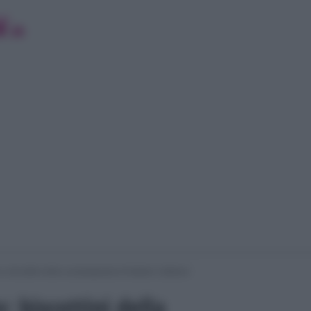
: biscottini della scampagnata di Natalia Cattelani
: biscottini della