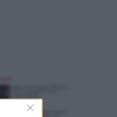
 NOTIZIE
Helena Prestes e Javier Martinez
sono in crisi oppure no? Lui
rompe il silenzio
Uomini e Donne, sfogo al veleno
di Ludovica Valli: “Letto cose