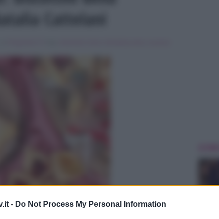
talia Cattelani
, in
Programmi Tv
Tag:
Antonella Clerici
,
Breaking news
,
la prova
ULTIME
.it -
Do Not Process My Personal Information