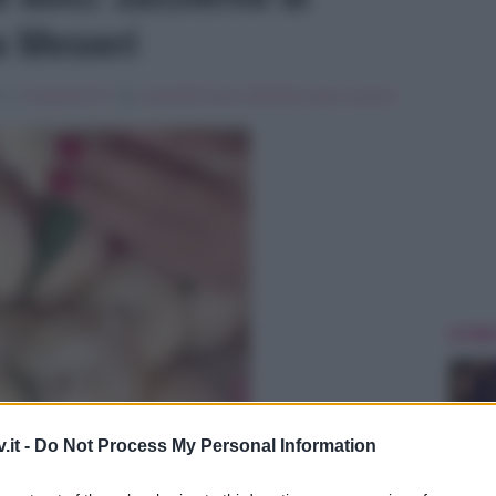
a Messeri
 , in
Programmi Tv
Tag:
Antonella Clerici
,
Breaking news
,
la prova
ULTIME
.it -
Do Not Process My Personal Information