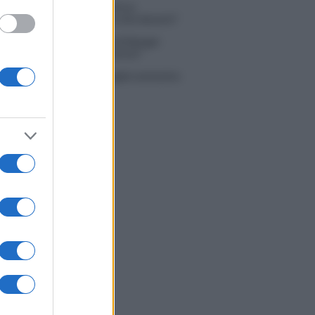
 Simone Nolasco vittima di un
nte: “Mi è passata tutta la vita davanti”
ico in famiglia, l’appello di Margot
nyi: “Necessario il suo ritorno!”
tion Island, Danilo D’Angelo ammette:
 un periodo semplice”