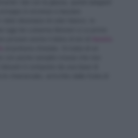
rambi i lati con la glassa, quindi adagiarli
 sciroppo in eccesso e lasciare
i dolci diventano di color bianco. In
sata oggi da Luisanna Messeri a La prova
no provare anche il dolce di ieri di
Natalia
la
al profumo d’estate. Si tratta di un
zare con poche semplici mosse che non
 Il dessert è composto da una base di
a le cheesecake, arricchito dalla frutta di