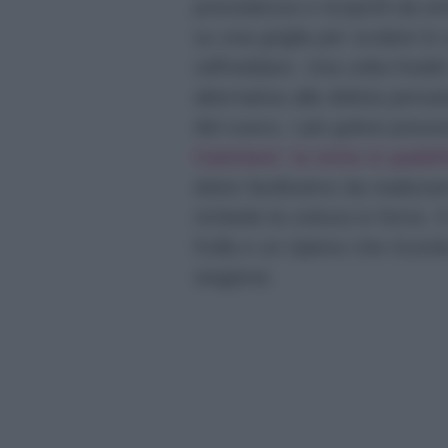
precedenza e ricoprirli da ent
su una griglia per scolare lo
raffreddare. Una volta freddi 
alternativa alla delizia pen
del cuoco, i più golosi posso
Cattelani: la torta in padel
dolce facilissimo da realiz
richiede la cottura in forno.
frolla e un ripieno che ricord
stagione.