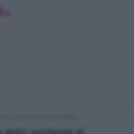
 dolci: zuccherini di Vernio di Luisanna Messeri
 dolci: zuccherini di