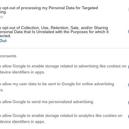
Amici,
incide
to opt-out of processing my Personal Data for Targeted
ing.
In
Un med
Sikabo
rato
oggi, 15 maggio, a La prova del
o opt-out of Collection, Use, Retention, Sale, and/or Sharing
Tempta
ersonal Data that Is Unrelated with the Purposes for which it
herini di Vernio
. La cuoca toscana ha
lected.
“Non è
Out
del martedì con il cooking show di Rai1 a
 che può essere conservato a lungo. Si
consents
chiti con una glassa di zucchero. Oltre alla
o allow Google to enable storage related to advertising like cookies on
, oggi a La prova del cuoco anche Anna
evice identifiers in apps.
ti protagonisti con un primo piatto e un
o allow my user data to be sent to Google for online advertising
enti necessari per preparare gli
s.
anna Messeri sono: 4 uova, 500 grammi di
to allow Google to send me personalized advertising.
chero, 50 grammi di burro, 1 bustina di
di anice, aroma di anice e la scorza di un
o allow Google to enable storage related to analytics like cookies on
rono 300 grammi di zucchero semolato e
evice identifiers in apps.