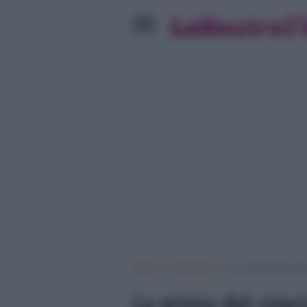
»
»
Home
Programmi Tv
La prova del cuoco
La prova del cuoco