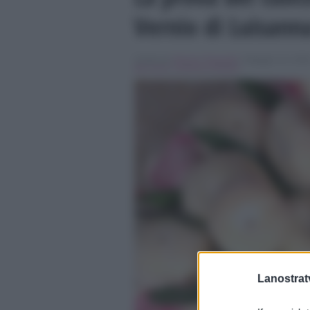
Vernio di Luisann
Scritto da
Simona Tranquilli
, il Maggio 15, 2018
del cuoco
,
luisanna messeri
Lanostratv