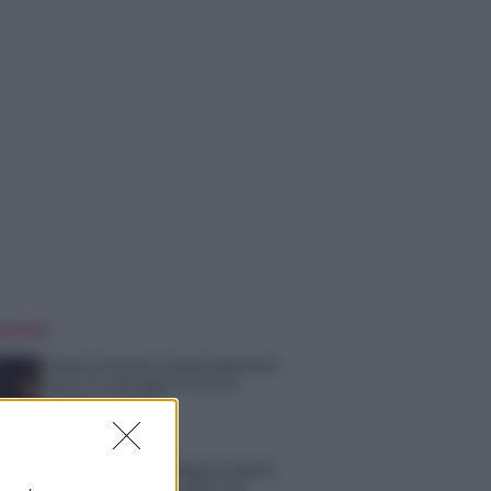
 NOTIZIE
Helena Prestes e Javier Martinez
sono in crisi oppure no? Lui
rompe il silenzio
Uomini e Donne, sfogo al veleno
di Ludovica Valli: “Letto cose