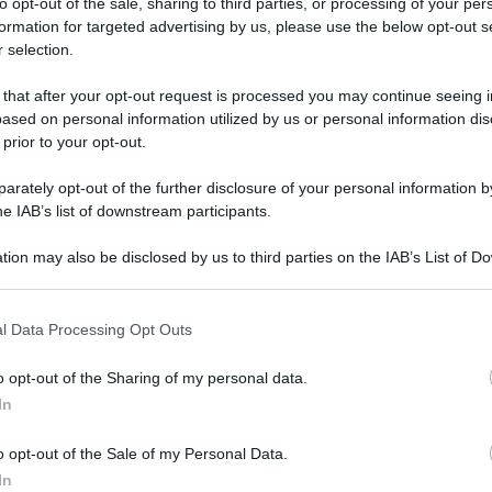
to opt-out of the sale, sharing to third parties, or processing of your per
formation for targeted advertising by us, please use the below opt-out s
 selection.
 that after your opt-out request is processed you may continue seeing i
ased on personal information utilized by us or personal information dis
 prior to your opt-out.
gio: ricetta degli zuccherini di
rately opt-out of the further disclosure of your personal information by
he IAB’s list of downstream participants.
tion may also be disclosed by us to third parties on the IAB’s List of 
 that may further disclose it to other third parties.
 that this website/app uses one or more Google services and may gath
l Data Processing Opt Outs
including but not limited to your visit or usage behaviour. You may click 
 to Google and its third-party tags to use your data for below specifi
o opt-out of the Sharing of my personal data.
ogle consent section.
Tempta
In
Grazio
Benjam
o opt-out of the Sale of my Personal Data.
fidanz
In