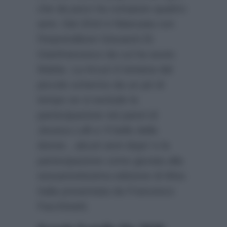
che da poco ha compiuto quattro
anni. Dal 2010 è fidanzata con
l’imprenditore Giovanni Di
Gianfrancesco da cui ha avuto
Mattia. La Arcuri è lontana dal
piccolo schermo da un pò di
tempo se si esclude la
partecipazione nei panni di
Jessica Lolli a ‘Il bello delle
donne…alcuni anni dopo’ e la
partecipazione come giurata alla
sessantottesima edizione di Miss
Italia presentata da Francesco
Facchinetti.