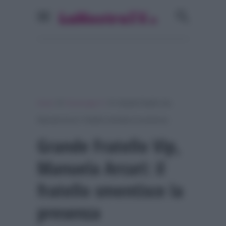
»
»
Home
Personaggi Tv
Grande Fratello Vip,
Manuela Arcuri: il fratello smentisce la presenza
Grande Fratello Vip,
Manuela Arcuri: il
fratello smentisce la
presenza