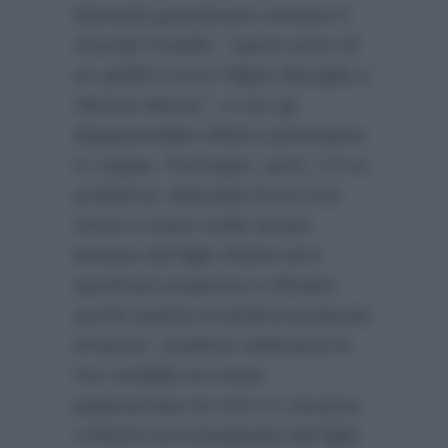
Manuela guardavano sempre il
Grande Fratello,
“siamo amici di
ex gieffini come Filippo Bisciglia e
Alessia Macari”
, e non gli
dispiacerebbe affatto partecipare
in coppia. Purtroppo, però, c’è un
problema: Manuela Arcuri non
riesce a stare molto tempo
lontana dal figlio Mattia ed è
quindi più propensa a rifiutare
anche questa ennesima proposta
di lavoro. Qualche settimana fa
l’ex modella era stata
paparazzata da
Vero
in vacanza
a Rimini accompagnata dal figlio