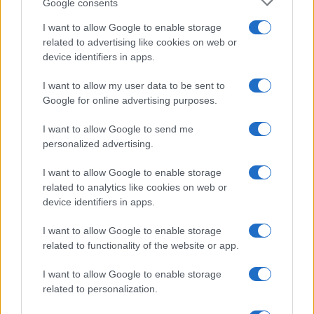
Google consents
serenità: il bacio con il
compagno Gaetano Fidanzati
I want to allow Google to enable storage
related to advertising like cookies on web or
device identifiers in apps.
Uomini e Donne, Elisabetta
Gigante in ospedale: “Barcollo
I want to allow my user data to be sent to
ma non mollo”
Google for online advertising purposes.
I want to allow Google to send me
Temptation Island, affari d’oro per Giovanni
Grazioso: attività in espansione?
personalized advertising.
Benjamin Mascolo replica alla sua ex
I want to allow Google to enable storage
fidanzata Bella Thorne: “Dicono di me…”
related to analytics like cookies on web or
Amici, Simone Nolasco vittima di un
device identifiers in apps.
incidente: “Mi è passata tutta la vita davanti”
I want to allow Google to enable storage
Un medico in famiglia, l’appello di Margot
related to functionality of the website or app.
Sikabonyi: “Necessario il suo ritorno!”
Temptation Island, Danilo D’Angelo ammette:
I want to allow Google to enable storage
“Non è un periodo semplice”
related to personalization.