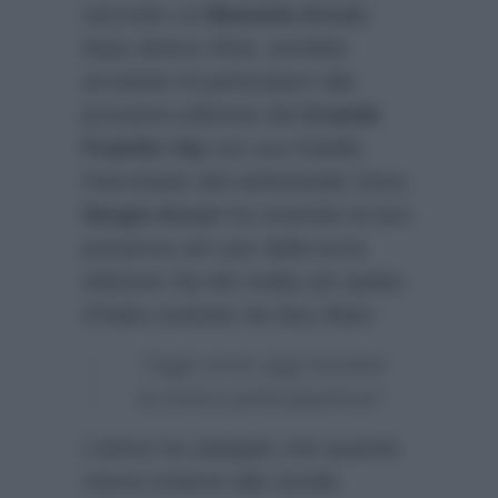
secondo cui
Manuela Arcuri
,
dopo diversi rifiuti, avrebbe
accettato di partecipare alla
prossima edizione del
Grande
Fratello Vip
con suo fratello.
Intervistato dal settimanale
Sono
,
Sergio Arcuri
ha smentito la loro
presenza nel cast della terza
edizione Vip del reality più spiato
d’Italia condotto da Ilary Blasi:
“Oggi come oggi escludo
la nostra partecipazione”.
L’attore ha spiegato che quando
viveva insieme alla sorella