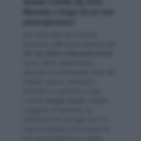
Grande Fratello Vip 2018:
Manuela e Sergio Arcuri non
parteciperanno?
Era stata data per certa la
presenza nella terza edizione del
GF Vip 2018
di
Manuela Arcuri
ma le ultime dichiarazioni
rilasciate al settimanale
Sono
del
fratello, invece, sembrano
smentire la conferma di
Spy
.
L’attore
Sergio Arcuri
, fratello
maggiore di Manuela, ha
dichiarato che ad oggi non c’è
nulla di ufficiale e ha escluso la
loro partecipazione in coppia.