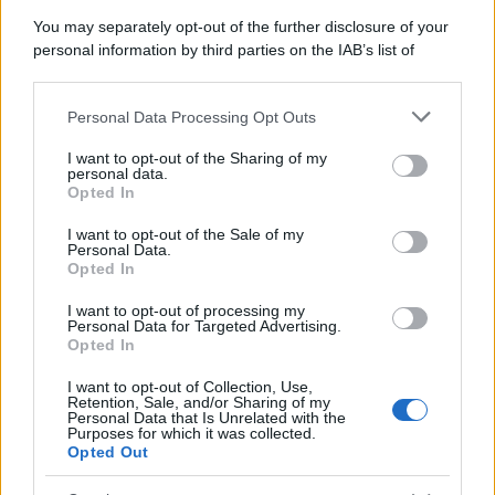
You may separately opt-out of the further disclosure of your
personal information by third parties on the IAB’s list of
downstream participants.
Personal Data Processing Opt Outs
This information may also be disclosed by us to third parties
ULTIME NOTIZIE
on the IAB’s List of Downstream Participants that may further
I want to opt-out of the Sharing of my
disclose it to other third parties.
personal data.
Helena Prestes e Javier Martinez
Opted In
sono in crisi oppure no? Lui
Please note that this website/app uses one or more Google
rompe il silenzio
services and may gather and store information including but
I want to opt-out of the Sale of my
Personal Data.
not limited to your visit or usage behaviour. You may click to
Opted In
grant or deny consent to Google and its third-party tags to
Uomini e Donne, sfogo al veleno
use your data for below specified purposes in below Google
di Ludovica Valli: “Letto cose
I want to opt-out of processing my
sconvolgenti su di me”
consent section.
Personal Data for Targeted Advertising.
Opted In
I want to opt-out of Collection, Use,
Uomini e Donne, retroscena di
Retention, Sale, and/or Sharing of my
Alice Barisciani: “Ricevevo
Personal Data that Is Unrelated with the
minacce e insulti”
Purposes for which it was collected.
Opted Out
Belen Rodriguez ritrova la