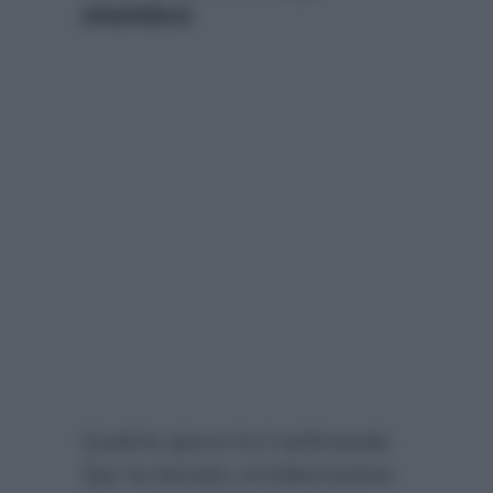
smentisce
Qualche giorno fa il settimanale
Spy
ha lanciato un’indiscrezione