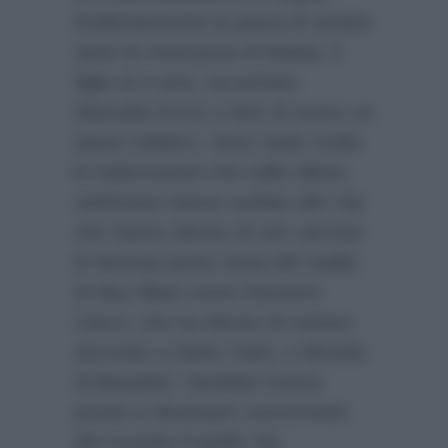
Evidentemente la paura di sentire
tanto la mancanza di Mattia, il
figlio di 4 anni, ha portato
Manuela Arcuri a fare di nuovo un
passo indietro. Sono state molte
le indiscrezioni che nelle ultime
settimane hanno svelato altri Vip
che hanno deciso di non varcare
la famosa porta rossa del reality
di Ilary Blasi come Giovanni
Ciacci, che ha deciso di restare
ancorato a Detto Fatto, e Brooke
di Beautiful. Sarebbe invece
pronto a diventare concorrente
del Grande Fratello Vip