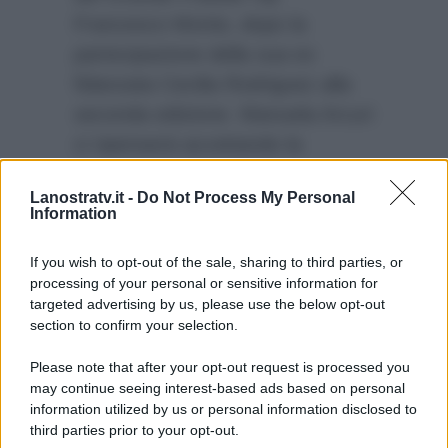
Francesco Monte, dopo la
partecipazione della sua ex
fidanzata Cecilia Rodriguez alla
seconda edizione. Manuela Arcuri
ci ripenserà accettando la
proposta degli autori di
Lanostratv.it -
Do Not Process My Personal
partecipare con il fratello Sergio
Information
per aiutarla ad affrontare la
lontananza del suo bambino?
If you wish to opt-out of the sale, sharing to third parties, or
processing of your personal or sensitive information for
targeted advertising by us, please use the below opt-out
section to confirm your selection.
Please note that after your opt-out request is processed you
may continue seeing interest-based ads based on personal
information utilized by us or personal information disclosed to
third parties prior to your opt-out.