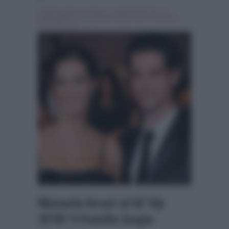
Scritto da
Marco Santoro
, il Luglio 28, 2018 , in
Personaggi Tv
Tag:
grande fratello vip
,
In evidenza
,
manuela arcuri
Manuela Arcuri al GF Vip
2018? Il fratello Sergio