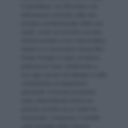
il quotidiano, ha affrontato con
delicatezza curiosità sulla vita
privata e professionale delle sue
ospiti, come un incontro tra due
amiche pronte a non nascondersi
niente e a raccontarsi senza filtri.
Paola Perego è stata un’ottima
padrona di casa, totalmente a
suo agio anche nel dialogo e nella
condivisione di esperienze
personali. Il format incentrato
sulla chiacchierata intima tra
amiche sul letto di un hotel ha
funzionato, compreso il cartello
sulla maniglia della camera