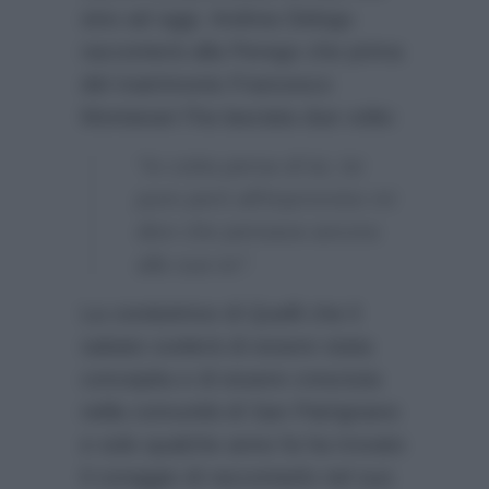
sino ad oggi. Andrea Delogu
racconterà alla Perego che prima
del matrimonio Francesco
Montanari l’ha lasciata due volte:
“Io cotta persa di lui, lui
pure però all’improvviso mi
dice che pensava ancora
alla sua ex”.
La conduttrice di Quelli che il
sabato svelerà di essere stata
concepita e di essere cresciuta
nella comunità di San Patrignano
e solo qualche anno fa ha trovato
il coraggio di raccontarlo nel suo