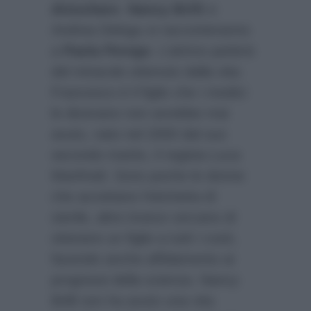
disturbare
.
Nancy Brilli
e
Andrea Delogu si racconteranno
a
Paola Perego
. L’attrice parlerà
del miracolo ottenuto dalla vita:
Francesco è il figlio che i medici
le dicevano non avrebbe mai
avuto, nato nel 2000 dal suo
secondo marito, il regista Luca
Manfredi. Sono poche le donne
che accettano l’etichetta di
sterile, altre invece cercano di
ottenere un figlio a tutti i costi,
facendo anche affidamento ai
progressi della scienza. Nancy
Brilli non ha avuto una vita