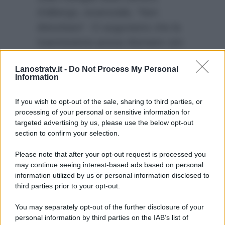
d’albergo, essenziale, “Non
disturbare”. Ci auguriamo che la
trasmissione possa ritornare con
una seconda stagione il prossimo
Lanostratv.it -
Do Not Process My Personal
anno con qualche rivisitazione, a
Information
partire dalla durata, e magari con
una promozione in prima serata.
If you wish to opt-out of the sale, sharing to third parties, or
processing of your personal or sensitive information for
targeted advertising by us, please use the below opt-out
section to confirm your selection.
Please note that after your opt-out request is processed you
may continue seeing interest-based ads based on personal
information utilized by us or personal information disclosed to
third parties prior to your opt-out.
You may separately opt-out of the further disclosure of your
personal information by third parties on the IAB’s list of