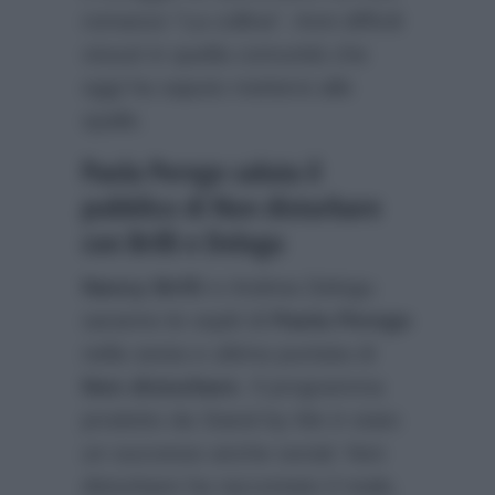
romanzo “La collina”. Anni difficili
vissuti in quella comunità che
oggi ha saputo mettersi alle
spalle.
Paola Perego saluta il
pubblico di Non disturbare
con Brilli e Delogu
Nancy Brilli
e Andrea Delogu
saranno le ospiti di
Paola Perego
nella sesta e ultima puntata di
Non disturbare
. Il programma
prodotto da Stand by Me è stato
un successo anche social: Non
disturbare ha raccontato il reale,