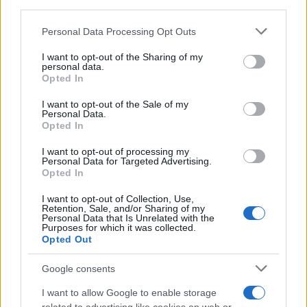
downstream participants.
Personal Data Processing Opt Outs
This information may also be disclosed by us to third parties
ULTIME NOTIZIE
on the IAB’s List of Downstream Participants that may further
I want to opt-out of the Sharing of my
disclose it to other third parties.
personal data.
Temptation Island, Danilo
Opted In
D’Angelo ammette: “Non è un
Please note that this website/app uses one or more Google
periodo semplice”
services and may gather and store information including but
I want to opt-out of the Sale of my
Personal Data.
not limited to your visit or usage behaviour. You may click to
Opted In
grant or deny consent to Google and its third-party tags to
Amici: Opi svela una volta per
use your data for below specified purposes in below Google
tutte che tipo di rapporto ha con
I want to opt-out of processing my
Michelle
consent section.
Personal Data for Targeted Advertising.
Opted In
I want to opt-out of Collection, Use,
Temptation Island, Danilo diffida
Retention, Sale, and/or Sharing of my
Simona Giordano che replica:
Personal Data that Is Unrelated with the
“Ho conservato gli screen”
Purposes for which it was collected.
Opted Out
Ballando con le stelle 2026,
Google consents
rivoluzione di Milly Carlucci:
tutte le indiscrezioni
I want to allow Google to enable storage