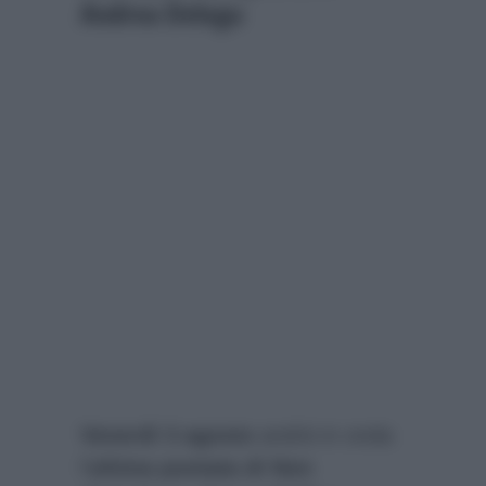
Andrea Delogu
Venerdì 3 agosto
andrà in onda
l’
ultima puntata di Non