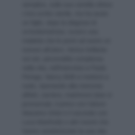
semplice, sulla sua cartella clinica
c’era scritto sterile, ma ha avuto
un figlio, dopo la diagnosi di
un’endometriosi, ovvero una
malattia che le portò ad avere un
tumore all’utero. Attrice brillante
sul set, personalità complessa
nella vita, nell’intervista a Paola
Perego, Nancy Brilli si metterà a
nudo, riportando alla memoria
affetti, carriera, matrimoni (due sì
pronunciati, il primo con l’attore
Massimo Ghini e il secondo con
Luca Manfredi) e altri eventi che
hanno caratterizzato la sua vita