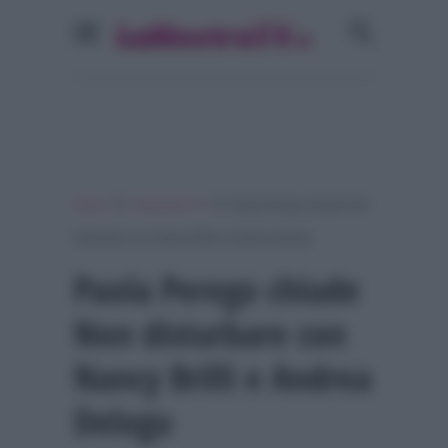
»
»
Home
Programmi Tv
Paola Perego chiude Non
disturbare con Nancy Brilli e Andrea Delogu
Paola Perego chiude
Non disturbare con
Nancy Brilli e Andrea
Delogu