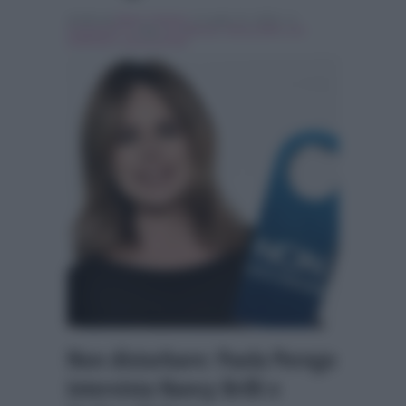
Scritto da
Marco Santoro
, il Luglio 31, 2018 , in
Programmi Tv
Tag:
In evidenza
,
Nancy Brilli
,
non
disturbare
,
paola perego
Non disturbare: Paola Perego
intervista Nancy Brilli e