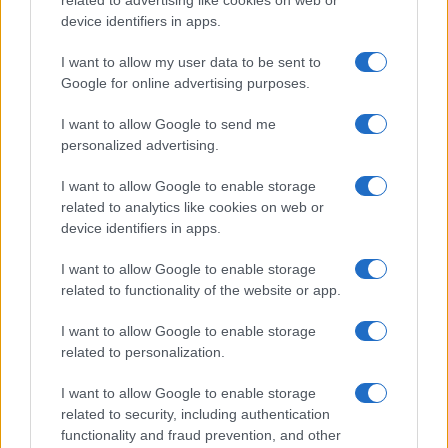
related to advertising like cookies on web or
device identifiers in apps.
Temptation Island, la
confessione di Perla Vatiero:
I want to allow my user data to be sent to
“Non riesco più a guardarlo”
Google for online advertising purposes.
I want to allow Google to send me
Grazia Kendi soffre per la fine della storia con
Mattia Scudieri: “So cosa ci ha distrutti”
personalized advertising.
Temptation Island, puntata speciale a
I want to allow Google to enable storage
settembre? Lo spoiler di Rosario Monetti
related to analytics like cookies on web or
Carmen Russo ed Enzo Paolo Turchi nel cast di
device identifiers in apps.
Amici? La loro risposta spiazza
I want to allow Google to enable storage
Marianna Scarci: “Saranno Famosi? Niente
related to functionality of the website or app.
cachet. Ecco com’era Maria De Filippi”
Temptation Island, Soraya Sabetta
I want to allow Google to enable storage
massacrata: “Sono stata minacciata di morte”
related to personalization.
I want to allow Google to enable storage
related to security, including authentication
functionality and fraud prevention, and other