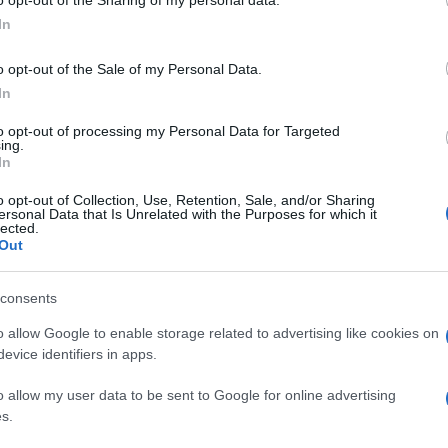
o opt-out of the Sharing of my personal data.
ogle consent section.
Un med
In
Sikabo
Tempta
o opt-out of the Sale of my Personal Data.
“Non è
ini e Donne
con un’edizione, che sarà
In
Amici:
però né Maria De Filippi né tantomeno la
di rap
to opt-out of processing my Personal Data for Targeted
ing.
ing show quotidiano di Canale 5 hanno
In
one, tenendo con il fiato in sospeso i
o opt-out of Collection, Use, Retention, Sale, and/or Sharing
roprio oggi il magazine
Vero
ha lanciato
ersonal Data that Is Unrelated with the Purposes for which it
lected.
, che se confermata avrebbe davvero del
Out
In base alle voci di corridoio raccolte dal
consents
Tina Cipollari
non vorrebbe lasciare
 attuale compagno. Per tale ragione,
o allow Google to enable storage related to advertising like cookies on
evice identifiers in apps.
 sembra che stia pensando seriamente ad
opinionista di Uomini e Donne. E tale
o allow my user data to be sent to Google for online advertising
s.
o all’orecchio della redazione del