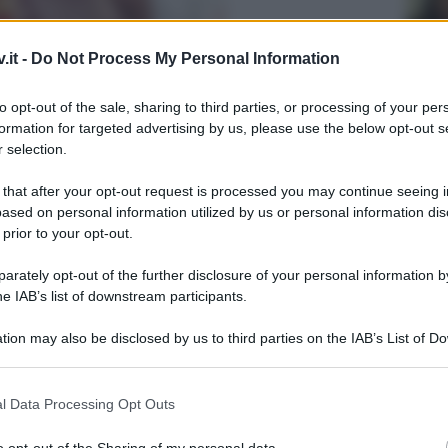
.it -
Do Not Process My Personal Information
to opt-out of the sale, sharing to third parties, or processing of your per
formation for targeted advertising by us, please use the below opt-out s
 selection.
algani opinionista al posto di Tina
 that after your opt-out request is processed you may continue seeing i
ased on personal information utilized by us or personal information dis
 prior to your opt-out.
rately opt-out of the further disclosure of your personal information by
he IAB’s list of downstream participants.
tion may also be disclosed by us to third parties on the IAB’s List of 
 that may further disclose it to other third parties.
Benjam
fidanz
 that this website/app uses one or more Google services and may gath
l Data Processing Opt Outs
Amici,
including but not limited to your visit or usage behaviour. You may click 
incide
 to Google and its third-party tags to use your data for below specifi