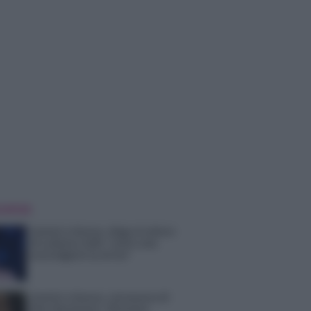
 NOTIZIE
Uomini e Donne, sfogo al veleno
di Ludovica Valli: “Letto cose
sconvolgenti su di me”
Uomini e Donne, retroscena di
Alice Barisciani: “Ricevevo