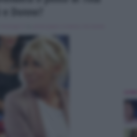
i e Donne?
n
Personaggi Tv
Tag:
gemma galgani
,
In evidenza
,
Tina Cipollari
,
ULTIME