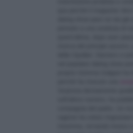
trasmissione prodotta e cond
qua perchè il magazine
Vero
dating show pare ne sia già 
pensato a una sostituta di tu
quest’ultima, dopo aver pas
ricerca del principe azzurro,
della Cipollari. Davvero ci 
nel popolare dating show po
proprio Gemma Galgani ha fat
perchè ha ricevuto una
sorp
Sorpresa decisamente gradita
sull’ultimo numero, ha pubbl
compagnia del padre. Un ric
ragione ha voluto ringraziare 
Insomma, tornando invece a 