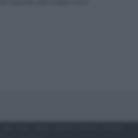
nche l’approdo della Galgani come
Soap
Gossip
Musica
Ascolti Tv
The Voice
Chi Siamo
Giddy Up Srl - P.IVA 14849541009