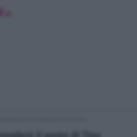
enderà il posto di Tina Cipollari a Uomini e Donne?
enderà il posto di Tina