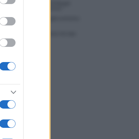
ico in famiglia, l’appello di Margot
nyi: “Necessario il suo ritorno!”
tion Island, Danilo D’Angelo ammette:
 un periodo semplice”
 Opi svela una volta per tutte che tipo
porto ha con Michelle