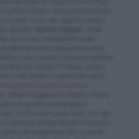
otta da Maria De Filippi. Ma non è finita
ha anche svelato, che la produzione del
al corrente. E per tale ragione avrebbe
tto riguardo:
Gemma Galgani
. Difatti
sato anni e anni nel programma alla
 potrebbe diventare opinionista al posto
potrebbe essere questo clamoroso ribaltone
meridiano di Canale 5? Chissà, intanto
to molto parlare in questi ultimi giorni
resa prima di Uomini e Donne
.
. Difatti il magazine di Uomini e Donne,
icato una sua foto da bambina in
ordo, che l’ha commossa molto. Per tale
la redazione del giornale per il bel gesto.
parlare del programma vero e proprio,