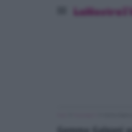
»
»
Home
Personaggi Tv
Gemma Galgani pr
Gemma Galgani pr