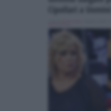
Cipollari a Uomin
Scritto da
Alessio Cimino
, il Agosto 3, 2018 , i
Uomini e Donne