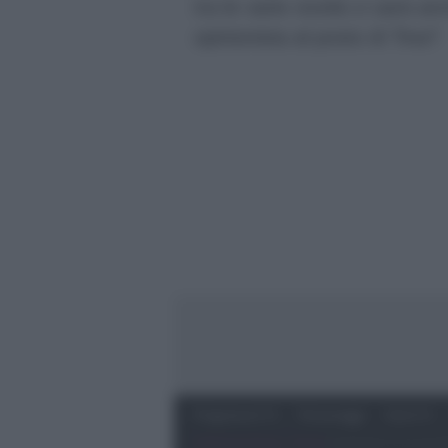
tra le varie novità ci sarà a
opinionista al posto di Tina?
Programmi Tv
Personaggi
Serie Tv
Preferenze Privacy
‐
Privacy
Lanostratv.it è un sito 