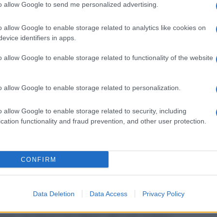
 autori avrebbero già la sostituta
to allow Google to send me personalized advertising.
ani
. Difatti, secondo i rumor riportati dal
o allow Google to enable storage related to analytics like cookies on
 redazione del Trono Over e del Trono
evice identifiers in apps.
o alla dama di origini torinesi come
o allow Google to enable storage related to functionality of the website
lari in quel ruolo. Davvero quest’ultima
asmissione, che l’ha portata al grande
o allow Google to enable storage related to personalization.
 Tina Cipollari a Uomini e Donne?
o allow Google to enable storage related to security, including
cation functionality and fraud prevention, and other user protection.
ndonare il suo ruolo come opinionista di
questa la bomba lanciata oggi dal
CONFIRM
ondo le indiscrezioni raccolte dal famoso
iunonica Tina Cipollari vorrebbe dedicarsi
ompagno, il quale abita lontano. E per
Data Deletion
Data Access
Privacy Policy
ato di abbandonare per sempre la