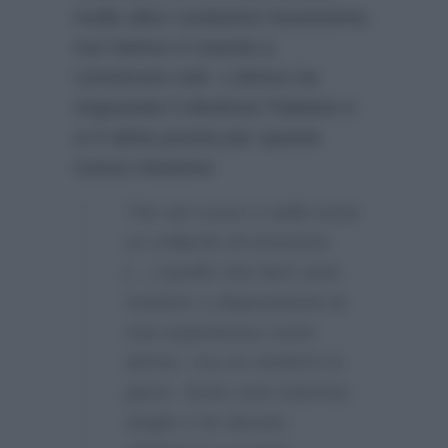
molte altre conduttrici bravissime,
ma l’attrice è riuscita a
convincere tutti. L’attrice ha
ringraziato il direttore Fabiano e
si è detta pronta per questa
nuova missione:
“Ho nel cuore e nella testa
un miliardo di emozioni
[…] quello che farò sarà
mettere a disposizione la
mia esperienza come
attrice, ma mi metterò in
gioco. Sono una mamma
single e ho dovuto