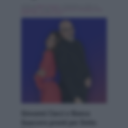
Scritto da
Marco Santoro
, il Settembre 3, 2018 , in
Programmi Tv
Tag:
bianca guaccero
,
Breaking news
,
Detto Fatto
,
giovanni ciacci
Giovanni Ciacci e Bianca
Guaccero pronti per Detto