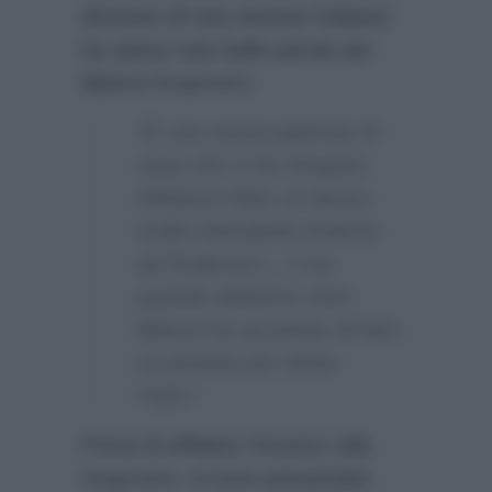
direttore di rete Andrea Fabiano
ha speso solo belle parole per
Bianca Guaccero:
“È una nuova padrona di
casa che ci ha stregato.
Abbiamo fatto un lavoro
molto stimolante insieme
ad Endemol […] ma
quando abbiamo visto
Bianca ha accettato di fare
un provino per Detto
Fatto”.
Prima di affidare l’incarico alla
Guaccero, si sono presentate