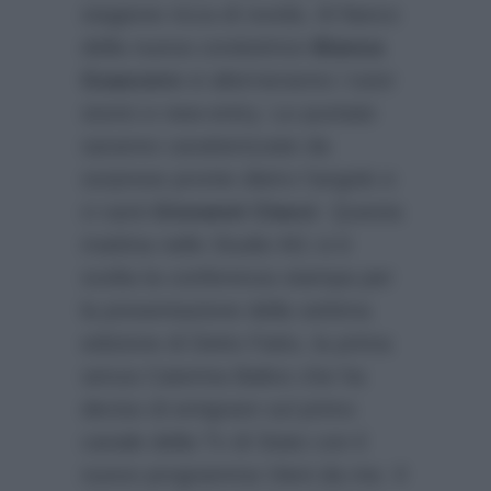
stagione ricca di novità. Al fianco
della nuova conduttrice
Bianca
Guaccero
si alterneranno i tutor
storici e new-entry. Le puntate
saranno caratterizzate da
sorprese pronte dietro l’angolo e
ci sarà
Giovanni Ciacci
. Questa
mattina nello Studio M1 si è
svolta la conferenza stampa per
la presentazione della settima
edizione di Detto Fatto, la prima
senza Caterina Balivo che ha
deciso di emigrare sul primo
canale della Tv di Stato con il
nuovo programma Vieni da me. Il