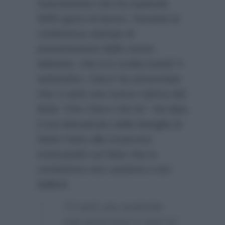
trasmissione che ha superato
5000 giorni di lavoro. Durante la
conferenza stampa di
presentazione della nuova
edizione, che si è svolta lunedì 3
settembre, Ciacci ha annunciato
che ci sarà una nuova rubrica dal
titolo
“Che Ciacci che fa”
. Ha dato
il suo benvenuto nella famiglia di
Detto Fatto alla Guaccero
ironizzando sul fatto che la
conduttrice non canterà e non
ballerà:
“Ci sarà una soubrette
sola quest’anno e sarò io”.