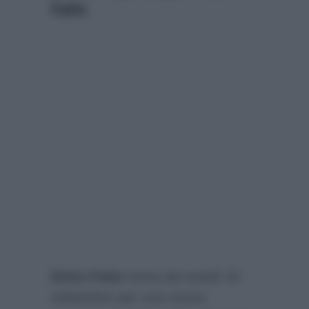
Fatto
Detto Fatto
torna da lunedì 10
settembre per una nuova