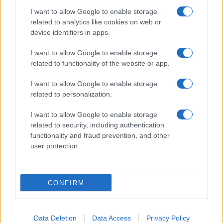
Benjamin Mascolo replica alla sua ex
I want to allow Google to enable storage
fidanzata Bella Thorne: “Dicono di me…”
related to analytics like cookies on web or
Amici, Simone Nolasco vittima di un
device identifiers in apps.
incidente: “Mi è passata tutta la vita davanti”
I want to allow Google to enable storage
Un medico in famiglia, l’appello di Margot
related to functionality of the website or app.
Sikabonyi: “Necessario il suo ritorno!”
Temptation Island, Danilo D’Angelo ammette:
I want to allow Google to enable storage
“Non è un periodo semplice”
related to personalization.
I want to allow Google to enable storage
related to security, including authentication
functionality and fraud prevention, and other
user protection.
Programmi Tv
Personaggi
Serie Tv
CONFIRM
Soap
Gossip
Musica
Ascolti Tv
The Voice
Chi Siamo
Data Deletion
Data Access
Privacy Policy
Preferenze Privacy
‐
Privacy
Lanostratv.it è un sito Giddy Up