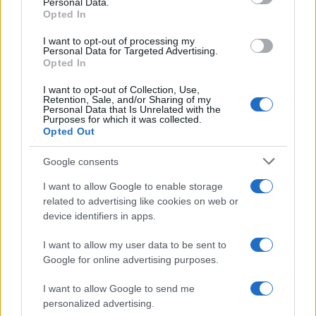
Personal Data.
not limited to your visit or usage behaviour. You may click to
Opted In
grant or deny consent to Google and its third-party tags to
Uomini e Donne, sfogo al veleno
use your data for below specified purposes in below Google
di Ludovica Valli: “Letto cose
I want to opt-out of processing my
sconvolgenti su di me”
consent section.
Personal Data for Targeted Advertising.
Opted In
I want to opt-out of Collection, Use,
Uomini e Donne, retroscena di
Retention, Sale, and/or Sharing of my
Alice Barisciani: “Ricevevo
Personal Data that Is Unrelated with the
minacce e insulti”
Purposes for which it was collected.
Opted Out
Belen Rodriguez ritrova la
Google consents
serenità: il bacio con il
compagno Gaetano Fidanzati
I want to allow Google to enable storage
related to advertising like cookies on web or
device identifiers in apps.
Uomini e Donne, Elisabetta
Gigante in ospedale: “Barcollo
I want to allow my user data to be sent to
ma non mollo”
Google for online advertising purposes.
I want to allow Google to send me
Temptation Island, affari d’oro per Giovanni
Grazioso: attività in espansione?
personalized advertising.