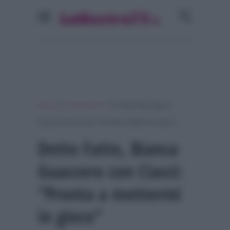
»
»
Home
Programmi Tv
Detto Fatto, Bianca
Guaccero con Ciacci: “Pronta a mettermi in gioco”
Detto Fatto, Bianca
Guaccero con Ciacci:
“Pronta a mettermi
in gioco”