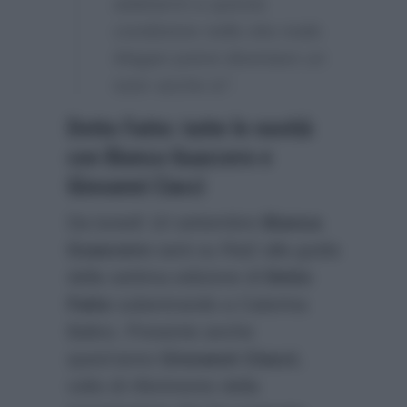
adattarmi a questa
condizione nella vita reale.
Magari potrei diventare un
tutor anche io”.
Detto Fatto: tutte le novità
con Bianca Guaccero e
Giovanni Ciacci
Da lunedì 10 settembre
Bianca
Guaccero
sarà su Rai2 alla guida
della settima edizione di
Detto
Fatto
subentrando a Caterina
Balivo. Presente anche
quest’anno
Giovanni Ciacci
,
volto di riferimento della