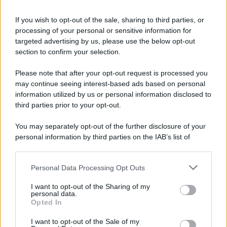
strade, quella della continuità e
discontinuità.
If you wish to opt-out of the sale, sharing to third parties, or
processing of your personal or sensitive information for
targeted advertising by us, please use the below opt-out
section to confirm your selection.
Please note that after your opt-out request is processed you
may continue seeing interest-based ads based on personal
information utilized by us or personal information disclosed to
third parties prior to your opt-out.
You may separately opt-out of the further disclosure of your
personal information by third parties on the IAB’s list of
downstream participants.
Personal Data Processing Opt Outs
This information may also be disclosed by us to third parties
ULTIME NOTIZIE
on the IAB’s List of Downstream Participants that may further
I want to opt-out of the Sharing of my
disclose it to other third parties.
personal data.
Helena Prestes e Javier Martinez
Opted In
sono in crisi oppure no? Lui
Please note that this website/app uses one or more Google
rompe il silenzio
services and may gather and store information including but
I want to opt-out of the Sale of my