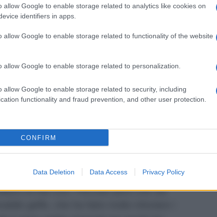
utori del rotocalco di Rai Uno? Intanto
o allow Google to enable storage related to analytics like cookies on
rego
evice identifiers in apps.
è stata davvero pregna di grandi
olare conduttrice ha presentato con grande
o allow Google to enable storage related to functionality of the website
isturbare. Nella trasmissione andata in
i Rai Uno la famosa conduttrice ha
o allow Google to enable storage related to personalization.
mondo dello spettacolo, tra le quali anche
ornerà in Tv alla conduzione della prima
o allow Google to enable storage related to security, including
cation functionality and fraud prevention, and other user protection.
 Vip.
essa una gaffe su Paola Perego
CONFIRM
ssima edizione de
La Vita in Diretta
ncesca Fialdini. All’inizio del programma i
Data Deletion
Data Access
Privacy Policy
elebrativo per ricordare tutti i conduttori
diano di Rai Uno. Peccato però che sia
ile gaffe, che ha fatto molto infuriare i