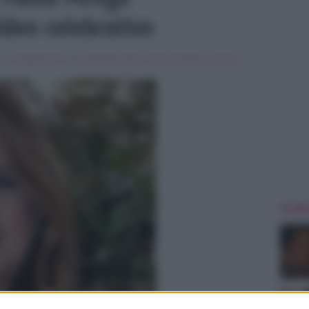
ideo celebrativo
, in
Programmi Tv
Tag:
Breaking news
,
Franco Di Mare
,
la vita in
ULTIME