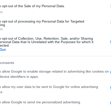
Carmen
o opt-out of the Sale of my Personal Data.
Amici?
In
Marian
cachet
to opt-out of processing my Personal Data for Targeted
a nuovissima edizione de
La Vita in Diretta
ing.
Tempta
In
ri e Francesca Fialdini. All’inizio è stato
massac
per ricordare tutti i presentatori, che
o opt-out of Collection, Use, Retention, Sale, and/or Sharing
ersonal Data that Is Unrelated with the Purposes for which it
uccesso la trasmissione quotidiana di
lected.
Out
vare immediatamente la prima gaffe, che
olo del web. Cosa è successo? Nel video
consents
erego e Franco Di Mare
, i quali nella
o allow Google to enable storage related to advertising like cookies on
entato La Vita in Diretta. Finito il video
evice identifiers in apps.
iesto a Timperi:
“Ci è sfuggito qualcuno?”
o allow my user data to be sent to Google for online advertising
subito ribattuto, evidentemente
s.
ommemorativo non sono stati citati la
to allow Google to send me personalized advertising.
esti ultimi due perdoneranno la