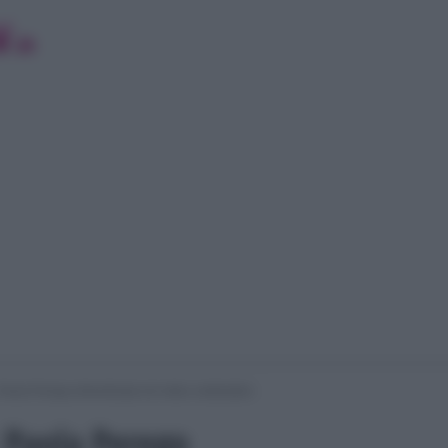
: Paola Perego dimenticata nel video celebrativo
: Paola Perego