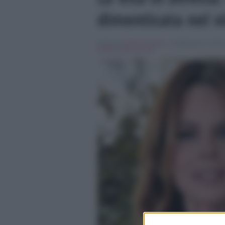
dimenticata nel v
Scritto da
Alessio Cimino
, il Settembre 3, 2018 
diretta
,
paola perego