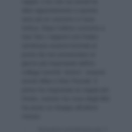
rapper J-Ax che sui social ha
dato appuntamento a questa
sera ad un concerto a Cava
Antica. Dopo l’ultimo concerto a
San Siro i rapporti con Fedez
sembrano essersi incrinati al
punto da non presenziare al
giorno più importante dell’ex
collega nonchè “amico”. Assenti
anche Mika e Max Pezzali. Il
primo ha ringraziato la coppia per
l’invito, mentre l’ex voce degli 883
ha avuto un intoppo all’ultimo
minuto:
“Eravamo prontissimi per il