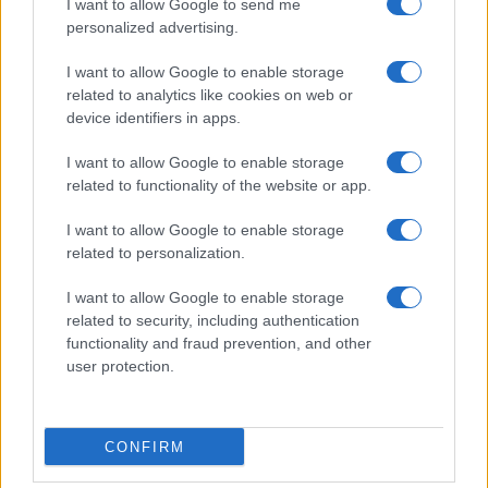
I want to allow Google to send me
Grazia Kendi soffre per la fine della storia con
Mattia Scudieri: “So cosa ci ha distrutti”
personalized advertising.
Temptation Island, puntata speciale a
I want to allow Google to enable storage
settembre? Lo spoiler di Rosario Monetti
related to analytics like cookies on web or
Carmen Russo ed Enzo Paolo Turchi nel cast di
device identifiers in apps.
Amici? La loro risposta spiazza
I want to allow Google to enable storage
Marianna Scarci: “Saranno Famosi? Niente
related to functionality of the website or app.
cachet. Ecco com’era Maria De Filippi”
Temptation Island, Soraya Sabetta
I want to allow Google to enable storage
massacrata: “Sono stata minacciata di morte”
related to personalization.
I want to allow Google to enable storage
related to security, including authentication
functionality and fraud prevention, and other
user protection.
Programmi Tv
Personaggi
Serie Tv
CONFIRM
Soap
Gossip
Musica
Ascolti Tv