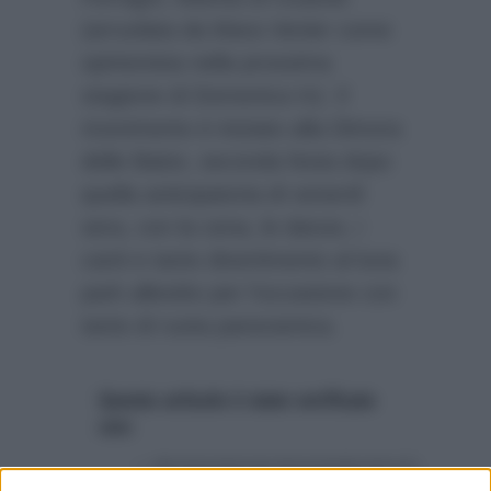
(arruolata da Mara Venier come
opinionista nella prossima
stagione di Domenica In). Il
ricevimento è iniziato alla Dimora
delle Balze, seconda festa dopo
quella anticipatoria di venerdì
sera, con la cena, le danze, i
canti e tanto divertimento al luna
park allestito per l’occasione con
tanto di ruota panoramica.
Questo articolo è stato verificato
con:
http://www.ilgiornale.it/news/spettacoli/nozze-
ferragni-fedez-dediche-cerimonia-