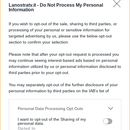
1570483.html
Lanostratv.it -
Do Not Process My Personal
Information
https://www.quotidiano.net/magazine/matrimonio-
chiara-ferragni-fedez-1.4130571
If you wish to opt-out of the sale, sharing to third parties, or
processing of your personal or sensitive information for
targeted advertising by us, please use the below opt-out
section to confirm your selection.
Please note that after your opt-out request is processed you
may continue seeing interest-based ads based on personal
information utilized by us or personal information disclosed to
third parties prior to your opt-out.
You may separately opt-out of the further disclosure of your
personal information by third parties on the IAB’s list of
downstream participants.
Personal Data Processing Opt Outs
This information may also be disclosed by us to third parties
ULTIME NOTIZIE
on the IAB’s List of Downstream Participants that may further
I want to opt-out of the Sharing of my
disclose it to other third parties.
personal data.
Temptation Island, Danilo
Opted In
D’Angelo ammette: “Non è un