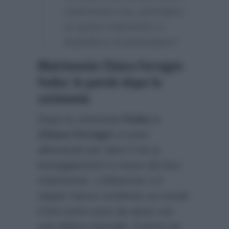
matrimonio ma, purtroppo,
un grave imprevisto ci
impedisce di partecipare”.
Matrimonio Chiara Ferragni-
Fedez: le parole dopo la
cerimonia
Dopo la cerimonia
Fedez e
Chiara Ferragni
si sono
allontanati per dare il via ai
festeggiamenti in onore del loro
matrimonio. L’influencer e il
rapper hanno condiviso sui social
il loro primo post da sposi con
una dedica speciale: il primo ha