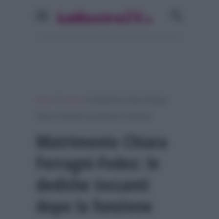
»
»
Home
Gossip
Matrimonio Chiara Ferragni-
Fedez: le dediche toccanti dopo la funzione
Matrimonio Chiara
Ferragni-Fedez: le
dediche toccanti
dopo la funzione