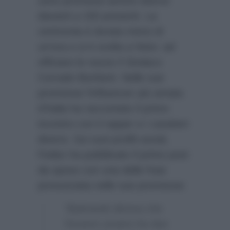
sono promessi amore eterno
davanti a 150 presenti. La
cerimonia è durata meno di
un’ora e si è svolta a Noto: ad
officiare le nozze il Sindaco
Corrado Bonfanti. Nelle sue
promesse l’influencer più amata
d’Italia ha raccontato il primo
incontro con il rapper e i caratteri
diversi. Sui suoi profili social,
Fedez ha pubblicato il primo post
da sposo con una delle frasi
pronunciata nelle sue promesse:
“Bukowski diceva che
l’essere umano ha due