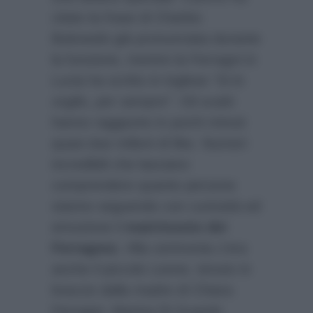
citato la frase di Charles
Bukowski già pronunciata durante
la funzione, mentre la Ferragni in
Lucia ha scritto in inglese
“Si lo
voglio, per sempre”
. Gli scatti
hanno raggiunto in pochi minuti
quasi due milioni di like. Numeri
incredibili che lasciano
comprendere quante persone
stanno seguendo con curiosità ed
emozione il
matrimonio dei
Ferragnez
. Alla cerimonia c’era
anche il piccolo Leone, tenuto in
braccio dalla madre di Chiara
Ferragni, Marina Di Guardo