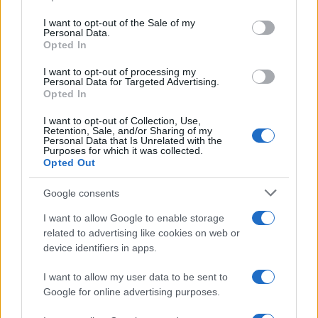
Please note that this website/app uses one or more Google
periodo semplice”
services and may gather and store information including but
I want to opt-out of the Sale of my
Personal Data.
not limited to your visit or usage behaviour. You may click to
Opted In
grant or deny consent to Google and its third-party tags to
Amici: Opi svela una volta per
use your data for below specified purposes in below Google
tutte che tipo di rapporto ha con
I want to opt-out of processing my
Michelle
consent section.
Personal Data for Targeted Advertising.
Opted In
I want to opt-out of Collection, Use,
Temptation Island, Danilo diffida
Retention, Sale, and/or Sharing of my
Simona Giordano che replica:
Personal Data that Is Unrelated with the
“Ho conservato gli screen”
Purposes for which it was collected.
Opted Out
Ballando con le stelle 2026,
Google consents
rivoluzione di Milly Carlucci:
tutte le indiscrezioni
I want to allow Google to enable storage
related to advertising like cookies on web or
device identifiers in apps.
Temptation Island, la
confessione di Perla Vatiero:
I want to allow my user data to be sent to
“Non riesco più a guardarlo”
Google for online advertising purposes.