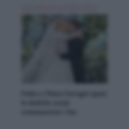
Scritto da
Marco Santoro
, il Settembre 1, 2018 , in
Gossip
Tag:
Chiara Ferragni
,
Fedez
,
In evidenza
Fedez e Chiara Ferragni sposi:
le dediche social
commuovono i fan