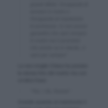
grandi difetti: l’incapacità di
arrivare in orario e
l’incapacità di mantenere
le promesse. Io non posso
garantirti che sarò sempre
in orario ma ti prometto
che anche se in ritardo, ci
sarò per sempre”
La neo-moglie Chiara ha postato
la stessa foto del marito ma con
un’altra frase:
“Yes, I do, forever”.
Grande assente al matrimonio il