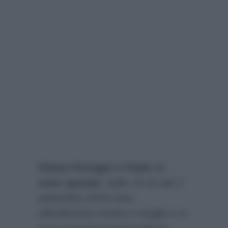
Chiara Ferragni e Fedez si
sono sposati
. Dalle 19:10 del 1°
settembre 2018 sono
ufficialmente marito e moglie e si