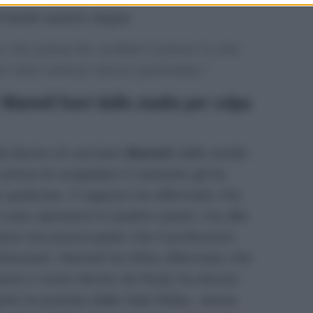
ermando quanto segue:
 che possa far svoltare il pezzo in una
 visto nessun sforzo particolare.”
: Mameli fuori dallo studio per colpa
di deciso di cacciare
Mameli
dallo studio
i prima di congedare il cantante gli ha
e qualcosa. Il ragazzo ha affermato che
 caso spostarsi in quattro quarti, ma alla
uanto era preoccupato che il professore
ntenzioni. Mameli ha infine affermato che
gnante e come deciso da Rudy ha dovuto
ire la puntata dalla Sala Relax, senza