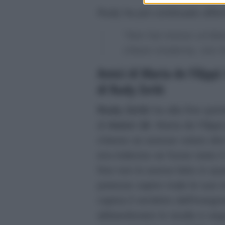
Rudy ha poi continuato aff
“Non hai messo un’idea
chiave moderna, non ho
Amici di Maria de Filippi
di Rudy Zerbi
Rudy Zerbi
ha alla fine quin
di
Amici 18
. Maria de Filipp
chiesto se avesse voluto dir
era indeciso se fosse stato il
fine non lo aveva fatto in q
potesse capire male le sue i
capiva il verdetto dell’inse
abbandonare lo studio e segu