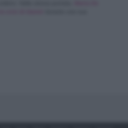
 esibirsi. Nella stessa puntata,
Maria De
a crisi di Daniel
durante una sua