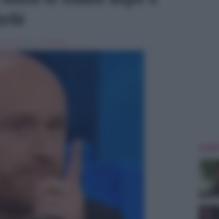
erbi
in
Musica
Tag:
In evidenza
ULTIME