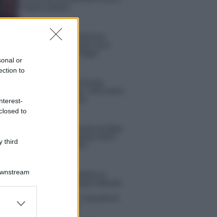
risposta spiazza
Marianna Scarci: “Saranno
Famosi? Niente cachet. Ecco
com’era Maria De Filippi”
sonal or
ection to
Temptation Island, Soraya
Sabetta massacrata: “Sono stata
minacciata di morte”
nterest-
closed to
Andrea Dal Corso come sta dopo
l’incidente: “Operazione fatta.
 third
Ecco cosa mi aspetta”
Downstream
tion Island torna a settembre su
 5? Raffaella Mennoia rompe il silenzio
la Griggi su Chi l’ha visto: “Sciarelli mi
er and store
to di essere meno buona”
to grant or