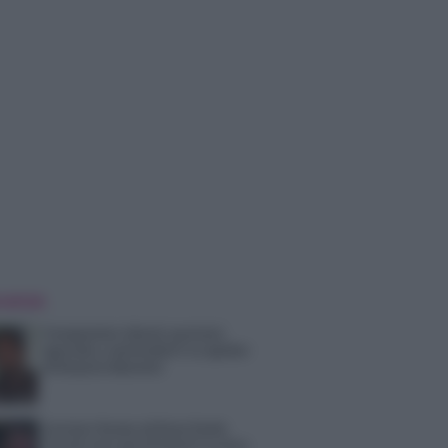
 NOTIZIE
Temptation Island, puntata
speciale a settembre? Lo spoiler
di Rosario Monetti
Carmen Russo ed Enzo Paolo
Turchi nel cast di Amici? La loro