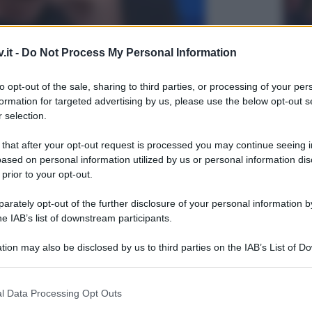
.it -
Do Not Process My Personal Information
to opt-out of the sale, sharing to third parties, or processing of your per
formation for targeted advertising by us, please use the below opt-out s
 a lasciare lo studio di Amici di
 selection.
 that after your opt-out request is processed you may continue seeing i
ased on personal information utilized by us or personal information dis
 prior to your opt-out.
rately opt-out of the further disclosure of your personal information by
he IAB’s list of downstream participants.
tion may also be disclosed by us to third parties on the IAB’s List of 
Tempta
 that may further disclose it to other third parties.
Canale
Raffael
 that this website/app uses one or more Google services and may gath
l Data Processing Opt Outs
ha det
including but not limited to your visit or usage behaviour. You may click 