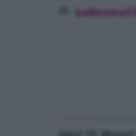
»
»
Home
Musica
Amici 18: Mameli lascia l
Amici 18: Mameli l