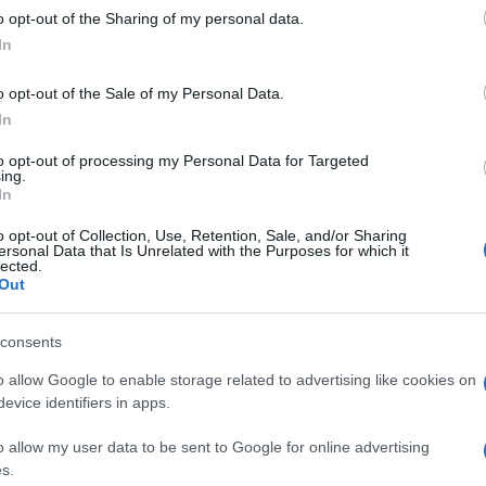
 to Google and its third-party tags to use your data for below specifi
The Vo
o opt-out of the Sharing of my personal data.
ogle consent section.
Fiorel
In
Ascolt
Montal
è iniziata con la decisione di
Rudy Zerbi
o opt-out of the Sale of my Personal Data.
Gerry 
ofessore della scuola di Maria De Filippi in
In
fortun
o incontrare il cantante assegnandoli una
to opt-out of processing my Personal Data for Targeted
ing.
bato avrebbe dovuto esibirsi con la
In
chi. Una prova descritta dallo stesso
o opt-out of Collection, Use, Retention, Sale, and/or Sharing
eli non avesse soddisfatto a pieno la sua
ersonal Data that Is Unrelated with the Purposes for which it
lected.
uire la puntata in Sala Relax. In puntata
Out
rdana una sua opinione e la ragazza ha
consents
aveva fatto un lavoro bellissimo, e che si
ne del brano per tutta la settimana.
o allow Google to enable storage related to advertising like cookies on
evice identifiers in apps.
elle parole per Mameli: il ragazzo ha
no aveva fatto tutto a modo suo senza
o allow my user data to be sent to Google for online advertising
s.
aggiunto che si sarebbe meritato di