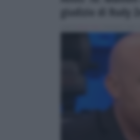
giudizio di Rudy Z
Scritto da
Nicolo' Cenci
, il Dicembre 8, 2018 , 