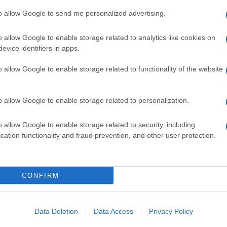
to allow Google to send me personalized advertising.
 Zerbi: la decisione del professore
o allow Google to enable storage related to analytics like cookies on
evice identifiers in apps.
o allow Google to enable storage related to functionality of the website
tto entrare in studio
Mameli
e
 chiesto che ora avrebbe valutato se il
o allow Google to enable storage related to personalization.
n lavoro oppure se dovesse tornare in
ta da lì. Tornati dalla pubblicità la
o allow Google to enable storage related to security, including
a De Filippi
ha introdotto il cantante, che
cation functionality and fraud prevention, and other user protection.
to. Il professore di canto però non è
l’esibizione appena vista e ha così
CONFIRM
le la canzone che hai cantato, ho visto
Data Deletion
Data Access
Privacy Policy
vero poco sforzo.”