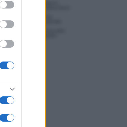
ed purposes
ice Senior, rivoluzione in giuria:
la Mannoia sostituisce Loredana Bertè
i Tv 3 agosto: vince Il Giovane
bano, Ruota ad un passo dal 30%
Scotti sul successo de La ruota della
a: “Rai ci ha preso sottogamba”