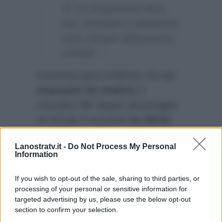
“E’ un programma dove
toni, emozioni e dinamiche
sono sempre abbastanza
animati…”
Insomma pare evidente che per
Giancarlo De Andreis
il
rotocalco del sabato pomeriggio
di Canale 5 condotto da
Silvia
Toffanin
sia un appuntamento
Lanostratv.it -
Do Not Process My Personal
fisso. E come lui anche per
Information
tantissimi altri milioni di
telespettatori.
If you wish to opt-out of the sale, sharing to third parties, or
processing of your personal or sensitive information for
targeted advertising by us, please use the below opt-out
section to confirm your selection.