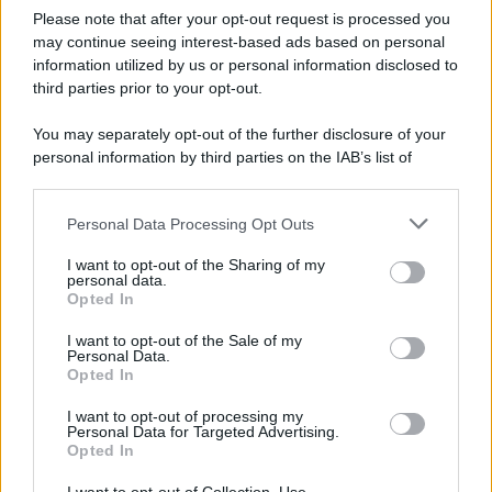
Please note that after your opt-out request is processed you
may continue seeing interest-based ads based on personal
information utilized by us or personal information disclosed to
third parties prior to your opt-out.
You may separately opt-out of the further disclosure of your
personal information by third parties on the IAB’s list of
downstream participants.
Personal Data Processing Opt Outs
This information may also be disclosed by us to third parties
on the IAB’s List of Downstream Participants that may further
ULTIME NOTIZIE
I want to opt-out of the Sharing of my
disclose it to other third parties.
personal data.
Amici: Opi svela una volta per
Opted In
tutte che tipo di rapporto ha con
Please note that this website/app uses one or more Google
Michelle
services and may gather and store information including but
I want to opt-out of the Sale of my
Personal Data.
not limited to your visit or usage behaviour. You may click to
Opted In
grant or deny consent to Google and its third-party tags to
Temptation Island, Danilo diffida
use your data for below specified purposes in below Google
Simona Giordano che replica:
I want to opt-out of processing my
consent section.
“Ho conservato gli screen”
Personal Data for Targeted Advertising.
Opted In