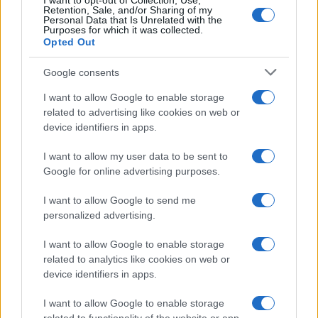
I want to opt-out of Collection, Use,
Ballando con le stelle 2026,
Retention, Sale, and/or Sharing of my
rivoluzione di Milly Carlucci:
Personal Data that Is Unrelated with the
tutte le indiscrezioni
Purposes for which it was collected.
Opted Out
Temptation Island, la
Google consents
confessione di Perla Vatiero:
“Non riesco più a guardarlo”
I want to allow Google to enable storage
related to advertising like cookies on web or
device identifiers in apps.
Grazia Kendi soffre per la fine
della storia con Mattia Scudieri:
I want to allow my user data to be sent to
“So cosa ci ha distrutti”
Google for online advertising purposes.
I want to allow Google to send me
Temptation Island, puntata speciale a
personalized advertising.
settembre? Lo spoiler di Rosario Monetti
Carmen Russo ed Enzo Paolo Turchi nel cast di
I want to allow Google to enable storage
Amici? La loro risposta spiazza
related to analytics like cookies on web or
Marianna Scarci: “Saranno Famosi? Niente
device identifiers in apps.
cachet. Ecco com’era Maria De Filippi”
I want to allow Google to enable storage
Temptation Island, Soraya Sabetta