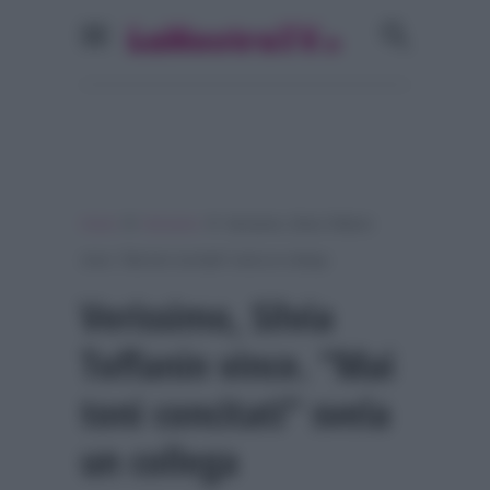
»
»
Home
Verissimo
Verissimo, Silvia Toffanin
vince. “Mai toni concitati” svela un collega
Verissimo, Silvia
Toffanin vince. “Mai
toni concitati” svela
un collega