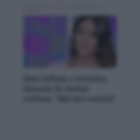
Scritto da
Alessio Cimino
, il Dicembre 5, 2020 , in
Verissimo
Silvia Toffanin a Verissimo,
Giancarlo De Andreis
confessa: “Mai toni concitati”