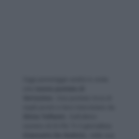
Oggi pomeriggio andrà in onda
una
nuova puntata di
Verissimo
. Una puntata ricca di
ospiti pronti a farsi intervistare da
Silvia Toffanin
. Sull’ultimo
numero di
Di Più Tv
il giornalista
Giancarlo De Andreis
, nella sua