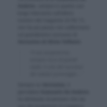
Andreis
, sempre in questo suo
lungo intervento sull’ultimo
numero del magazine
Di Più Tv
,
non ha poi potuto non soffermarsi
sul grandissimo successo di
Verissimo di Silvia Toffanin
:
“Il suo programma,
sempre ricco di grandi
ospiti, è uno dei successi
del sabato pomeriggio…”
Sempre su
Verissimo
, il
giornalista
Giancarlo De Andreis
ha dichiarato di pensare che sia
uno dei programmi di maggiore