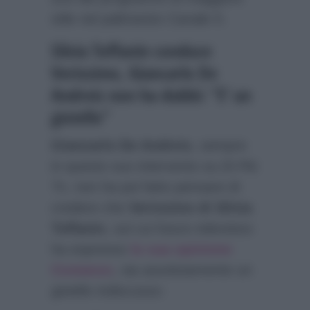
stile nel palinsesto Canale 5.
Silvia Toffanin conduce
Verissimo, Giancarlo De
Andreis non ha dubbi: “E’ un
gioiello”
Giancarlo De Andreis
, sempre
in questo suo intervento su
Di Più
Tv
, non ha poi fatto pensare di
credere che
Verissimo di Silvia
Toffanin
, sul cui futuro televisivo
ha espresso
la sua opinione
Costanzo
, sia assolutamente un
gioiello indiscusso: