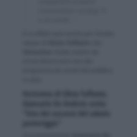
complimenti di diverti
commentatori sui blog Tv
e sui social…”
E in effetti sarà anche per l’innata
classe di
Silvia Toffanin
che
Verissimo
risulta essere da
ormai diversi anni uno dei
programmi più amati dal pubblico
a casa.
Verissimo di Silvia Toffanin,
Giancarlo De Andreis svela:
“Uno dei successi del sabato
pomeriggio”
Successivamente
Giancarlo De