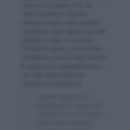
rubrica in cui parla di Tv, ha
voluto esprimere una sua
opinione proprio sulla popolare
conduttrice tanto apprezzata dal
pubblico a casa. E in questa
occasione l’uomo, con estrema
schiettezza, non ha fatto mistero
di apprezzare particolarmente il
suo stile assai sobrio nel
condurre il programma:
“Appare sempre con
grande calma, senza toni
concitati e con una classe
innata riceve sempre i