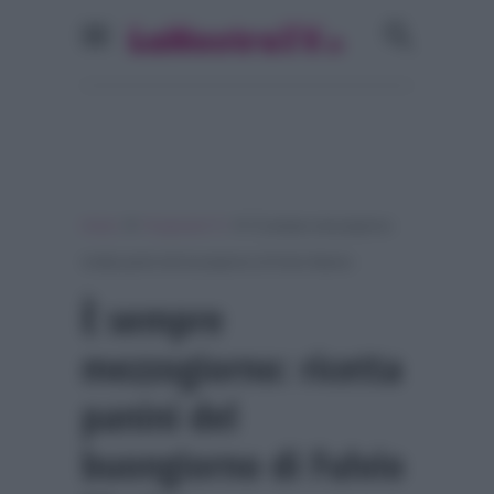
»
»
Home
Programmi Tv
È sempre mezzogiorno:
ricetta panini del buongiorno di Fulvio Marino
È sempre
mezzogiorno: ricetta
panini del
buongiorno di Fulvio