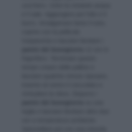
zucchero. Unire la restante acqua
e il sale. Aggiungere poi l’olio e il
burro. Amalgamare bene il tutto,
coprire con la pellicola
trasparente e lasciare lievitare i
panini del buongiorno
12 ore in
frigorifero. Terminato questo
tempo creare delle palline e
lasciare qualche minuto riposare,
inserire al centro il cioccolato e
richiudere la sfera. Disporre i
panini del buongiorno
su una
teglia e lasciare lievitare altre due
ore a temperatura ambiente.
Spennellare poi con una miscela