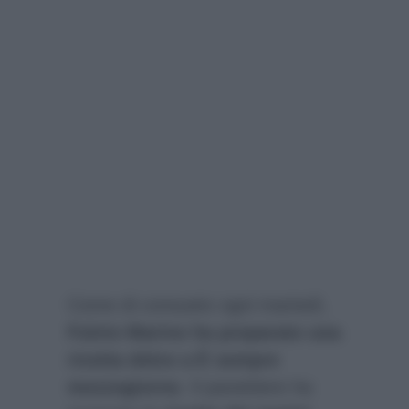
Come di consueto ogni martedì,
Fulvio Marino ha preparato una
ricetta dolce a È sempre
mezzogiorno
. Il panettiere ha