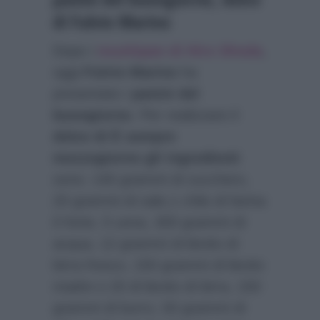
di Fulvio Marino
Dopo i
mushipan di Hiro Shoda
,
oggi
Fulvio Marino
ha
presentato i
panini del
buongiorno
. Per realizzare il
dolce di È sempre
mezzogiorno gli ingredienti
sono: 140 grammi di zucchero,
20 grammi di sale,1 chilo di farina
0 forte, 5 uova, 300 grammi di
acqua, 12 grammi di lievito di
birra fresco, 150 grammi di lievito
madre o 20 di lievito di birra, 150
grammi di burro, 50 grammi di