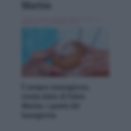
Marino
Scritto da
Simona Tranquilli
, il Marzo 23, 2021 , in
Programmi Tv
Tag:
Antonella Clerici
È sempre mezzogiorno,
ricetta dolce di Fulvio
Marino: i panini del
buongiorno