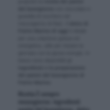
proposto la
ricetta dei panini
del buongiorno
con cioccolato e
granella di zucchero nel
mezzogiorno di Rai1. Il
dolce di
Fulvio Marino di oggi
è ideale
per una colazione golosa ed
energetica, utile per iniziare la
giornata con la giusta energia. In
basso sono disponibili gli
ingredienti e la preparazione
dei panini del buongiorno di
Fulvio Marino
.
Ricetta È sempre
mezzogiorno: ingredienti
panini del buongiorno, dolce