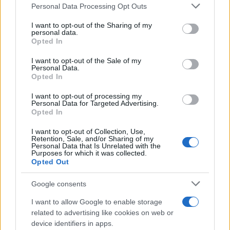
Personal Data Processing Opt Outs
This information may also be disclosed by us to third parties
ULTIME NOTIZIE
on the IAB’s List of Downstream Participants that may further
I want to opt-out of the Sharing of my
disclose it to other third parties.
personal data.
Temptation Island, Danilo
Opted In
D’Angelo ammette: “Non è un
Please note that this website/app uses one or more Google
periodo semplice”
services and may gather and store information including but
I want to opt-out of the Sale of my
Personal Data.
not limited to your visit or usage behaviour. You may click to
Opted In
grant or deny consent to Google and its third-party tags to
Amici: Opi svela una volta per
use your data for below specified purposes in below Google
tutte che tipo di rapporto ha con
I want to opt-out of processing my
Michelle
consent section.
Personal Data for Targeted Advertising.
Opted In
I want to opt-out of Collection, Use,
Temptation Island, Danilo diffida
Retention, Sale, and/or Sharing of my
Simona Giordano che replica:
Personal Data that Is Unrelated with the
“Ho conservato gli screen”
Purposes for which it was collected.
Opted Out
Ballando con le stelle 2026,
Google consents
rivoluzione di Milly Carlucci:
tutte le indiscrezioni
I want to allow Google to enable storage
related to advertising like cookies on web or
device identifiers in apps.
Temptation Island, la