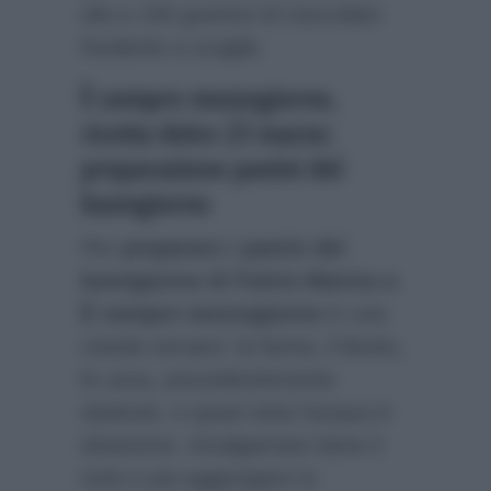
olio e 150 grammi di cioccolato
fondente a scaglie.
È sempre mezzogiorno,
ricetta dolce 23 marzo:
preparazione panini del
buongiorno
Per
preparare i panini del
buongiorno di Fulvio Marino a
È sempre mezzogiorno
in una
ciotola versare: la farina, il lievito,
le uova, precedentemente
sbattute, e quasi tutta l’acqua in
dotazione. Amalgamare bene il
tutto e poi aggiungere lo