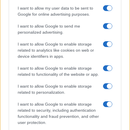
confessione di Perla Vatiero:
I want to allow my user data to be sent to
“Non riesco più a guardarlo”
Google for online advertising purposes.
I want to allow Google to send me
Grazia Kendi soffre per la fine della storia con
Mattia Scudieri: “So cosa ci ha distrutti”
personalized advertising.
Temptation Island, puntata speciale a
I want to allow Google to enable storage
settembre? Lo spoiler di Rosario Monetti
related to analytics like cookies on web or
Carmen Russo ed Enzo Paolo Turchi nel cast di
device identifiers in apps.
Amici? La loro risposta spiazza
I want to allow Google to enable storage
Marianna Scarci: “Saranno Famosi? Niente
related to functionality of the website or app.
cachet. Ecco com’era Maria De Filippi”
Temptation Island, Soraya Sabetta
I want to allow Google to enable storage
massacrata: “Sono stata minacciata di morte”
related to personalization.
I want to allow Google to enable storage
related to security, including authentication
functionality and fraud prevention, and other
user protection.