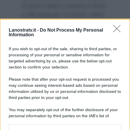
di uova e latte e cuocere in forno
a 180 gradi per 12 minuti. Infine
decorare il
dolce di Fulvio
Lanostratv.it -
Do Not Process My Personal
Marino a È sempre
Information
mezzogiorno
con cioccolato fuso
e granella di zucchero.
If you wish to opt-out of the sale, sharing to third parties, or
processing of your personal or sensitive information for
targeted advertising by us, please use the below opt-out
section to confirm your selection.
Please note that after your opt-out request is processed you
may continue seeing interest-based ads based on personal
information utilized by us or personal information disclosed to
third parties prior to your opt-out.
You may separately opt-out of the further disclosure of your
personal information by third parties on the IAB’s list of
downstream participants.