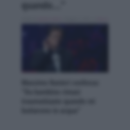
quando…”
Scritto da
Isabella Adduci
, il Maggio 2, 2021 , in
Musica
Massimo Ranieri confessa:
“Da bambino rimasi
traumatizzato quando mi
buttarono in acqua”