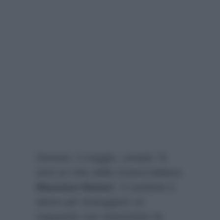
Domani, 3 maggio, compie 70
anni un mito della musica italiana:
Massimo Ranieri
. Il cantante e
attore per festeggiare un
traguardo così importante ha