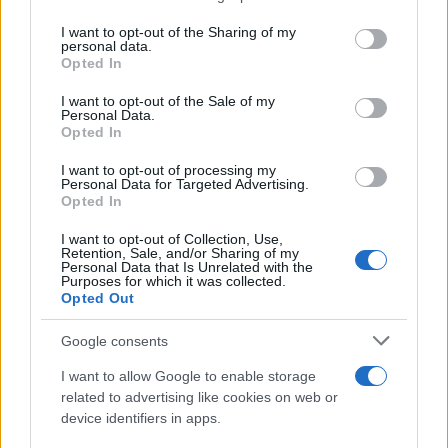
on the IAB’s List of Downstream Participants that may further
ULTIME NOTIZIE
I want to opt-out of the Sharing of my
disclose it to other third parties.
personal data.
Cast Ballando con le stelle 2026:
Opted In
svelati i primi concorrenti scelti
Please note that this website/app uses one or more Google
da Milly Carlucci
services and may gather and store information including but
I want to opt-out of the Sale of my
Personal Data.
not limited to your visit or usage behaviour. You may click to
Opted In
grant or deny consent to Google and its third-party tags to
Temptation Island, Antonio
use your data for below specified purposes in below Google
Panico: “Ecco chi dei protagonisti
I want to opt-out of processing my
consent section.
si è salvato”
Personal Data for Targeted Advertising.
Opted In
I want to opt-out of Collection, Use,
Uomini e Donne, black out per
Retention, Sale, and/or Sharing of my
Natalia Paragoni: “Ecco quando
Personal Data that Is Unrelated with the
avrò l’ultima chemio”
Purposes for which it was collected.
Opted Out
Stefano De Martino, missione
Google consents
speciale in America? C’è fame di
ospiti per Sanremo 2027
I want to allow Google to enable storage
related to advertising like cookies on web or
device identifiers in apps.
Uomini e Donne, Ernesto