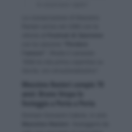
lo osservavo rapito”.
La consacrazione di Massimo
Ranieri arriva nel 1988 con la
vittoria al
Festival di Sanremo
con la canzone
“Perdere
l’amore”
. Rivela il cantante:
“Ebbi la mia prima copertina su
Sorrisi, ero emozionatissimo”
.
Massimo Ranieri compie 70
anni: Bruno Vespa lo
festeggia a Porta a Porta
Domani Giovanni Calone, in arte
Massimo Ranieri
, festeggerà da