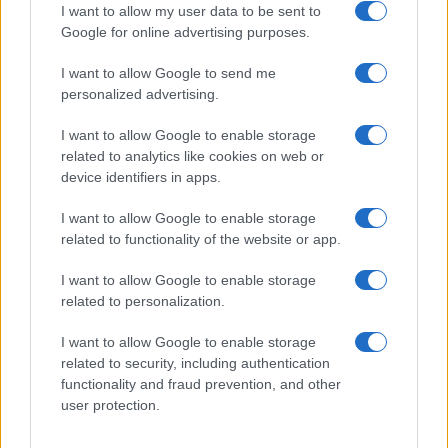
Passaro si è fidanzato? Lui rompe
I want to allow my user data to be sent to
il silenzio
Google for online advertising purposes.
I want to allow Google to send me
Manuela Carriero e Francesco Chiofalo:
personalized advertising.
“Saremo genitori in età avanzata”
Senza Cri dopo la rimozione del seno
I want to allow Google to enable storage
racconta: “Quando ho visto le cicatrici…”
related to analytics like cookies on web or
Temptation island, Karina Cascella al posto di
device identifiers in apps.
Filippo Bisciglia? La risposta spiazza
I want to allow Google to enable storage
Grande Fratello: Federica Rosatelli torna a
related to functionality of the website or app.
parlare dell’episodio del bicchiere lanciato
Uomini e Donne, gossip su Asmaa e Cristiano:
I want to allow Google to enable storage
“Si prendono e si lasciano”
related to personalization.
I want to allow Google to enable storage
related to security, including authentication
functionality and fraud prevention, and other
user protection.