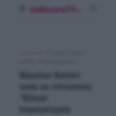
»
»
Home
Musica
Massimo Ranieri svela un
retroscena: “Rimasi traumatizzato quando…”
Massimo Ranieri
svela un retroscena:
“Rimasi
traumatizzato