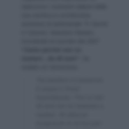
ripercorso i momenti salienti della
sua carriera in un’intervista
esclusiva al settimanale
Tv Sorrisi
e Canzoni
. Massimo Ranieri,
ricordando la tournèe del 2007
“Canto perché non so
nuotare…da 40 anni”
, ha
svelato un retroscena:
“Da bambino mi buttarono
in acqua e rimasi
traumatizzato. Fino ai miei
40 anni non ho imparato a
nuotare. Mi sbloccai
insegnando la tecnica per