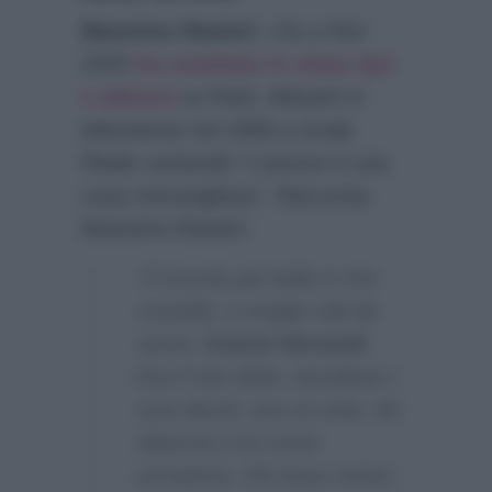
Massimo Ranieri
, che a fine
2020
ha condotto lo show Qui
e adesso
su Rai3, debuttò in
televisione nel 1966 a Scala
Reale cantando “L’amore è una
cosa meravigliosa”. Racconta
Massimo Ranieri:
“Il ricordo più bello è che
conobbi, o meglio vidi da
vicino,
Gianni Morandi
.
Era il mio idolo, ascoltavo i
suoi dischi, era un mito. Mi
attaccai a lui come
un’ostrica. Gli stavo vicino,