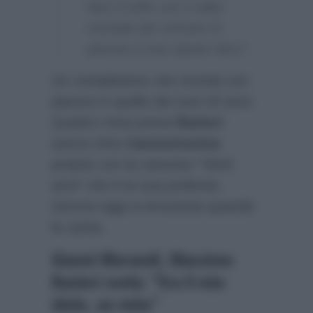
fare il tuffo con il salto
mortale per entrare in
piscina a mio nipote Nico”.
Un compleanno che ricorda con
piacere è quello dei suoi 20 anni.
Quattro mesi prima
Ranieri
aveva vinto
Canzonissima
proprio con la canzone “Venti
anni” che è la sua preferita.
Ancora oggi si emoziona quando
la canta.
Gianni Morandi, Massimo
Ranieri svela: “Era il mio
idolo, un mito”