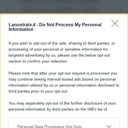
solo con una torta al cioccolato
nero e una candelina. Il giorno
dopo invece sarà ospite di
Bruno
Lanostratv.it -
Do Not Process My Personal
Vespa a Porta a Porta
che lo
Information
festeggerà come si deve:
“So che
ci saranno delle sorprese”
!
If you wish to opt-out of the sale, sharing to third parties, or
processing of your personal or sensitive information for
targeted advertising by us, please use the below opt-out
section to confirm your selection.
Please note that after your opt-out request is processed you
may continue seeing interest-based ads based on personal
information utilized by us or personal information disclosed to
third parties prior to your opt-out.
You may separately opt-out of the further disclosure of your
personal information by third parties on the IAB’s list of
downstream participants.
Personal Data Processing Opt Outs
This information may also be disclosed by us to third parties