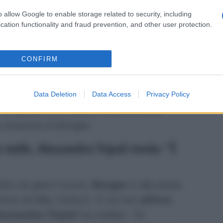
 spiazzata ha ammesso:
o allow Google to enable storage related to security, including
cation functionality and fraud prevention, and other user protection.
vere un gentlmen del genere… ragazzi
rtunata.”
CONFIRM
ci, Morgan ballerà con Alessandra
dopo un anno di assenza è ritornata nel
empre sui social, ha ringraziato tutti i
Data Deletion
Data Access
Privacy Policy
. In queste ore, invece, sui social si è
a sorpresa di Morgan.
stelle, Alessandra Tripoli rivela: “È
tto nei giorni scorsi,
Morgan
è alla prese
 show di Milly Carlucci. E sul suo
allievo
lessandra Tripoli
ha rivelato:
“Si