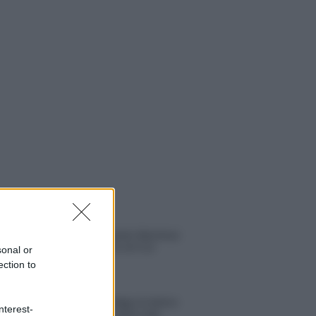
 NOTIZIE
Helena Prestes e Javier Martinez
sono in crisi oppure no? Lui
sonal or
rompe il silenzio
ection to
Uomini e Donne, sfogo al veleno
nterest-
di Ludovica Valli: “Letto cose