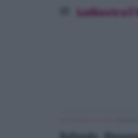
»
»
Home
Ballando con le stelle
Ballando, 
Ballando, Alessand