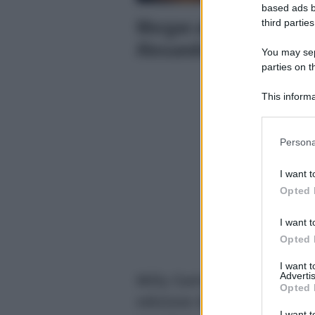
based ads b
Morgan alle prese con le 
third parties
Alessandra Tripoli: “Arri
You may sepa
parties on t
This informa
Participants
Please note
Persona
information 
deny consent
I want t
in below Go
Opted 
I want t
Opted 
I want 
Advertis
Milly Carlucci
nei giorni scor
Opted 
edizione di Ballando con le
I want t