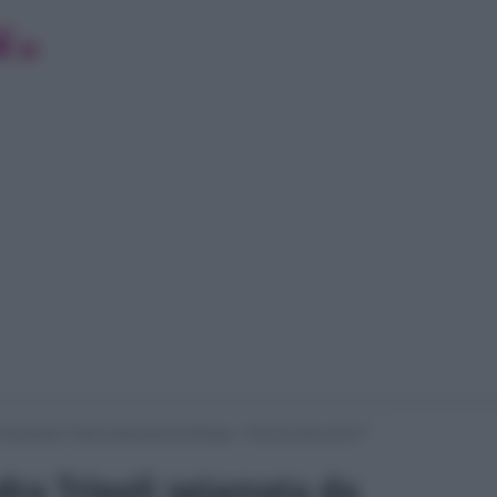
Alessandra Tripoli spiazzata da Morgan: “Arriverà alle prove?”
ra Tripoli spiazzata da