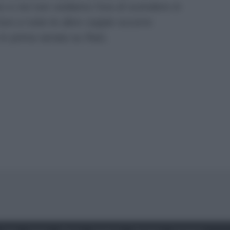
 e noi non vediamo l’ora di scendere in
oro e tutte le altre coppie occorre
in prima serata su Rai1.