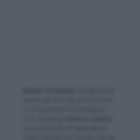
Matteo Fioravanti
ha dato ai fan
spazio per fare alcune domande
a cui rispondere su Instagram.
L’ex tronista di
Uomini e Donne
ha avuto modo di rispondere a
molte curiosità tra cui una che gli