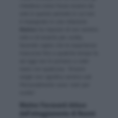
chiedeva come fosse essere da
solo in questo periodo in cui non
è impegnato in una relazione.
Matteo
ha risposto di non sentirsi
solo e di esserlo per scelta,
facendo capire che le esperienze
trascorse fino a qualche tempo fa
ad oggi non lo portano a voler
stare con qualcuna:
“Essere
single non significa sentirsi soli.
Personalmente sono ‘solo’ per
scelta”.
Matteo Fioravanti deluso
dall’atteggiamento di Noemi