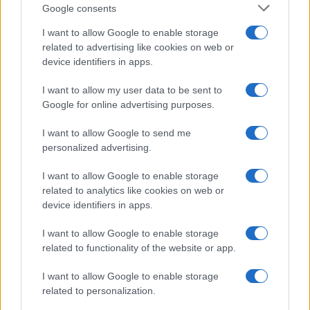
Belen Rodriguez ritrova la
Google consents
serenità: il bacio con il
compagno Gaetano Fidanzati
I want to allow Google to enable storage
related to advertising like cookies on web or
device identifiers in apps.
Uomini e Donne, Elisabetta
Gigante in ospedale: “Barcollo
I want to allow my user data to be sent to
ma non mollo”
Google for online advertising purposes.
I want to allow Google to send me
Temptation Island, affari d’oro per Giovanni
Grazioso: attività in espansione?
personalized advertising.
Benjamin Mascolo replica alla sua ex
I want to allow Google to enable storage
fidanzata Bella Thorne: “Dicono di me…”
related to analytics like cookies on web or
Amici, Simone Nolasco vittima di un
device identifiers in apps.
incidente: “Mi è passata tutta la vita davanti”
I want to allow Google to enable storage
Un medico in famiglia, l’appello di Margot
related to functionality of the website or app.
Sikabonyi: “Necessario il suo ritorno!”
Temptation Island, Danilo D’Angelo ammette:
I want to allow Google to enable storage
“Non è un periodo semplice”
related to personalization.