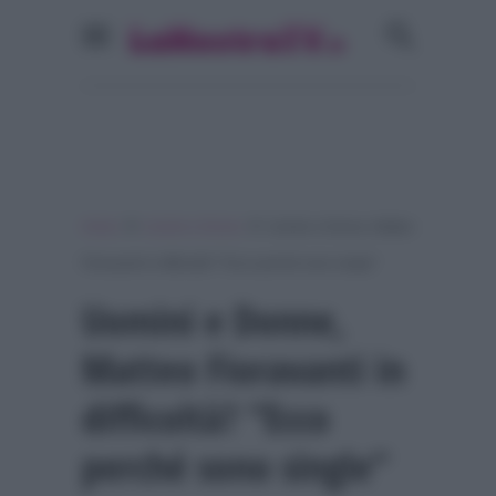
»
»
Home
Uomini e Donne
Uomini e Donne, Matteo
Fioravanti in difficoltà? “Ecco perché sono single”
Uomini e Donne,
Matteo Fioravanti in
difficoltà? “Ecco
perché sono single”