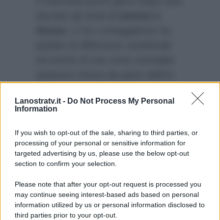
è interrotta pochi giorni dopo aver
lasciato gli studi di
Uomini e
Donne
, e l’ex corteggiatrice ha
parlato di differenze caratteriali
ed anche di una certa mentalità
piuttosto chiusa da parte dell’ex
tronista che non le permetteva di
Lanostratv.it -
Do Not Process My Personal
esprimersi o vestirsi liberamente,
Information
mostrandosi eccessivamente
geloso nei suoi riguardi.
If you wish to opt-out of the sale, sharing to third parties, or
processing of your personal or sensitive information for
targeted advertising by us, please use the below opt-out
section to confirm your selection.
Please note that after your opt-out request is processed you
may continue seeing interest-based ads based on personal
information utilized by us or personal information disclosed to
third parties prior to your opt-out.