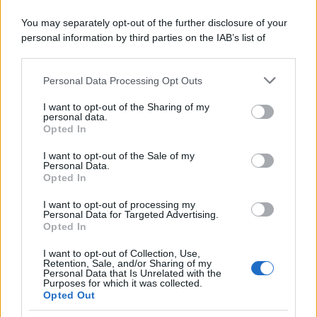
You may separately opt-out of the further disclosure of your
personal information by third parties on the IAB’s list of
downstream participants.
Personal Data Processing Opt Outs
This information may also be disclosed by us to third parties
ULTIME NOTIZIE
on the IAB’s List of Downstream Participants that may further
I want to opt-out of the Sharing of my
disclose it to other third parties.
personal data.
Helena Prestes e Javier Martinez
Opted In
sono in crisi oppure no? Lui
Please note that this website/app uses one or more Google
rompe il silenzio
services and may gather and store information including but
I want to opt-out of the Sale of my
Personal Data.
not limited to your visit or usage behaviour. You may click to
Opted In
grant or deny consent to Google and its third-party tags to
Uomini e Donne, sfogo al veleno
use your data for below specified purposes in below Google
di Ludovica Valli: “Letto cose
I want to opt-out of processing my
sconvolgenti su di me”
consent section.
Personal Data for Targeted Advertising.
Opted In
I want to opt-out of Collection, Use,
Uomini e Donne, retroscena di
Retention, Sale, and/or Sharing of my
Alice Barisciani: “Ricevevo
Personal Data that Is Unrelated with the
minacce e insulti”
Purposes for which it was collected.
Opted Out