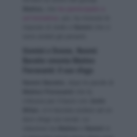
Matteo,
che
ha partecipato a
un’iniziativa
, poi, ha ricevuto le
risposte di Joele e
Noemi
che ci
sono andati giù pesanti.
Uomini e Donne, Noemi
Baratto smonta Matteo
Fioravanti: il suo sfogo
Noemi Baratto
, dopo le parole di
Matteo Fioravanti
che la
criticava per il bacio con
Joele
Milan
, si è lasciata andare ad un
duro sfogo sui social. La
relazione tra
Matteo
e
Noemi
si