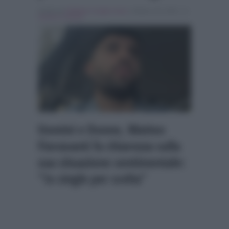
Scritto da
Raffaele Ciniglio Ainis
, il Marzo 30, 2022 , in
Uomini e Donne
Uomini e Donne, Matteo
Fioravanti fa chiarezza sulla
sua situazione sentimentale:
“Io single per scelta”