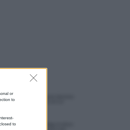
 NOTIZIE
sonal or
Helena Prestes e Javier Martinez
ection to
sono in crisi oppure no? Lui
rompe il silenzio
nterest-
Uomini e Donne, sfogo al veleno
closed to
di Ludovica Valli: “Letto cose