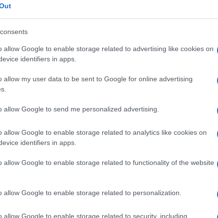
me della telenovela, in onda su Canale5 a
Amici,
Out
incide
ipazioni della puntata del 5 aprile di
Un med
consents
e
, dopo aver capito che tra Zoe e Zende
Sikabo
iderà di intervenire. Forrester chiederà
o allow Google to enable storage related to advertising like cookies on
Tempta
evice identifiers in apps.
“Non è
imo episodio della soap opera. Ridge,
ia del suo rapporto con Carter al quale ha
o allow my user data to be sent to Google for online advertising
s.
stimone di nozze, le chiederà dove è
pere che
Zoe ha in mente di sedurre
to allow Google to send me personalized advertising.
ster nelle
prossime puntate di
o allow Google to enable storage related to analytics like cookies on
evice identifiers in apps.
 martedì 5 aprile: Zoe e Zende pronti
o allow Google to enable storage related to functionality of the website
me?
o allow Google to enable storage related to personalization.
tiful
, mentre Ridge
cercherà di
 esserci presentata in casa Forrester,
o allow Google to enable storage related to security, including