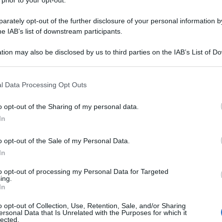
 prior to your opt-out.
episodio 5 aprile: Ridge chiede
rately opt-out of the further disclosure of your personal information by
nto di Zoe
he IAB’s list of downstream participants.
tion may also be disclosed by us to third parties on the IAB’s List of 
 that may further disclose it to other third parties.
 that this website/app uses one or more Google services and may gath
l Data Processing Opt Outs
including but not limited to your visit or usage behaviour. You may click 
 to Google and its third-party tags to use your data for below specifi
o opt-out of the Sharing of my personal data.
ogle consent section.
In
o opt-out of the Sale of my Personal Data.
In
to opt-out of processing my Personal Data for Targeted
Tempta
ing.
Grazio
In
a
soap opera americana Beautiful
. Il
Benjam
o opt-out of Collection, Use, Retention, Sale, and/or Sharing
fidanz
ato da
Zoe, Carter e Zende
sarà ancora
ersonal Data that Is Unrelated with the Purposes for which it
lected.