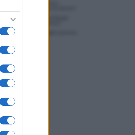
 Simone Nolasco vittima di un
nte: “Mi è passata tutta la vita davanti”
ico in famiglia, l’appello di Margot
nyi: “Necessario il suo ritorno!”
tion Island, Danilo D’Angelo ammette:
 un periodo semplice”