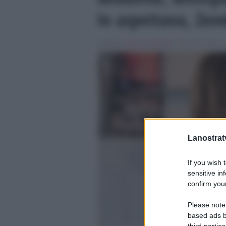
lo aspettava, Ze
Scritto da
Simona Tranquilli
, il Aprile 4, 2022 , 
Lanostratv
If you wish 
sensitive in
confirm your
Please note
based ads b