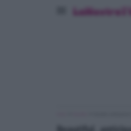
»
»
Home
Beautiful
Beautiful, anticipazion
Beautiful, anticip