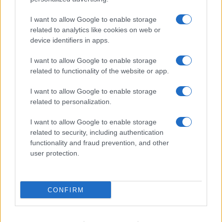
Benjamin Mascolo replica alla sua ex
I want to allow Google to enable storage
fidanzata Bella Thorne: “Dicono di me…”
related to analytics like cookies on web or
Amici, Simone Nolasco vittima di un
device identifiers in apps.
incidente: “Mi è passata tutta la vita davanti”
I want to allow Google to enable storage
Un medico in famiglia, l’appello di Margot
related to functionality of the website or app.
Sikabonyi: “Necessario il suo ritorno!”
Temptation Island, Danilo D’Angelo ammette:
I want to allow Google to enable storage
“Non è un periodo semplice”
related to personalization.
I want to allow Google to enable storage
related to security, including authentication
functionality and fraud prevention, and other
user protection.
Programmi Tv
Personaggi
Serie Tv
CONFIRM
Soap
Gossip
Musica
Ascolti Tv
The Voice
Chi Siamo