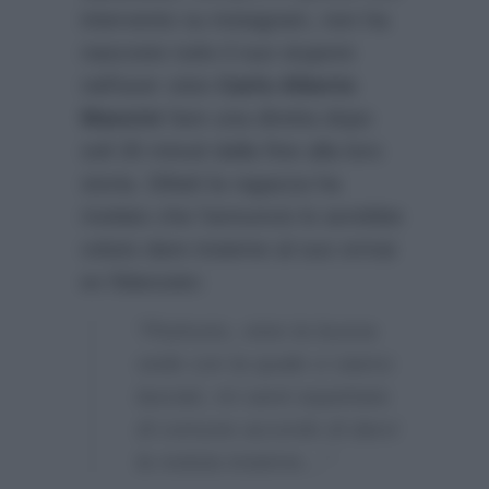
intervento su instagram, non ha
nascosto tutto il suo stupore
nell’aver visto
Carlo Alberto
Mancini
fare una diretta dopo
soli 30 minuti dalla fine alla loro
storia. Difatti la ragazza ha
rivelato che l’annuncio lo avrebbe
voluto dare insieme al suo ormai
ex fidanzato:
“Piuttosto, visto la buona
vede con la quale ci siamo
lasciati, mi sarei aspettata
di comune accordo di darvi
la notizia insieme…”