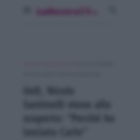
»
»
Home
Uomini e Donne
UeD, Nicole Santinelli
viene allo scoperto: “Perché ho lasciato Carlo”
UeD, Nicole
Santinelli viene allo
scoperto: “Perché ho
lasciato Carlo”