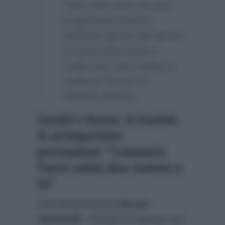
“Una volta usciti da quel
programma insieme,
vivendoci giorno per giorno
mi sono resa conto a
malincuore che viviamo e
vediamo l’amore in
maniera diversa…”
Uomini e Donne, la tronista
fa un’importante
precisazione: “L’annuncio
l’avrei voluto dare insieme a
lui”
Successivamente
Nicole
Santinelli
, sempre in questo suo