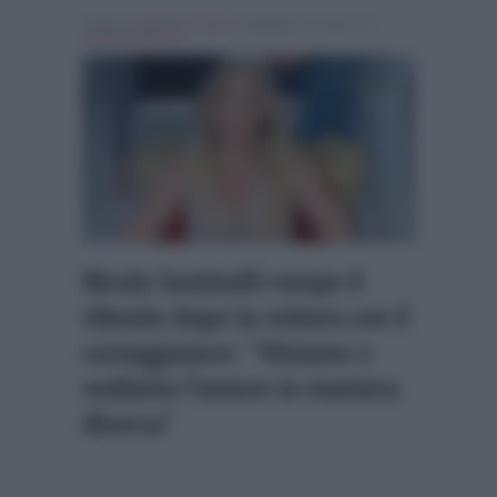
Scritto da
Alessio Cimino
, il Maggio 29, 2023 , in
Uomini e Donne
Nicole Santinelli rompe il
silenzio dopo la rottura con il
corteggiatore: “Viviamo e
vediamo l’amore in maniera
diversa”