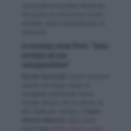
Quest’ultima ha infatti dichiarato
che prima di comunicare il tutto
avrebbe voluto metabolizzare la
delusione.
La tronista senza freni: “Sono
arrivata ad una
consapevolezza”
Nicole Santinelli
ha poi concluso
questo suo lungo sfogo su
instagram asserendo senza
indugio alcuno che ha deciso di
dire addio per sempre a
Carlo
Alberto Mancini
dopo pochi
giorni dalla
tanto attesa scelta
,