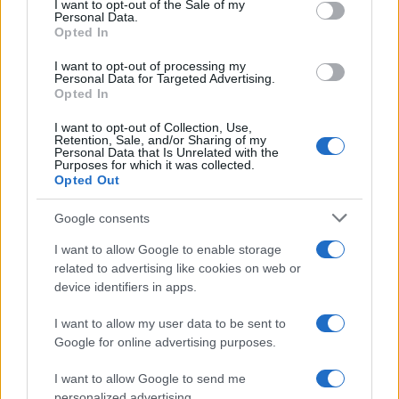
I want to opt-out of the Sale of my
Personal Data.
not limited to your visit or usage behaviour. You may click to
Opted In
grant or deny consent to Google and its third-party tags to
Uomini e Donne, sfogo al veleno
use your data for below specified purposes in below Google
di Ludovica Valli: “Letto cose
I want to opt-out of processing my
sconvolgenti su di me”
consent section.
Personal Data for Targeted Advertising.
Opted In
I want to opt-out of Collection, Use,
Uomini e Donne, retroscena di
Retention, Sale, and/or Sharing of my
Alice Barisciani: “Ricevevo
Personal Data that Is Unrelated with the
minacce e insulti”
Purposes for which it was collected.
Opted Out
Belen Rodriguez ritrova la
Google consents
serenità: il bacio con il
compagno Gaetano Fidanzati
I want to allow Google to enable storage
related to advertising like cookies on web or
device identifiers in apps.
Uomini e Donne, Elisabetta
Gigante in ospedale: “Barcollo
I want to allow my user data to be sent to
ma non mollo”
Google for online advertising purposes.
I want to allow Google to send me
Temptation Island, affari d’oro per Giovanni
Grazioso: attività in espansione?
personalized advertising.