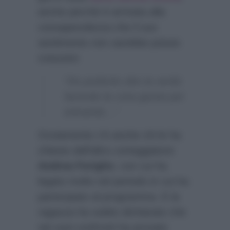
anche perchè è arrivata alla
consapevolezza che il suo
sentimento non sarebbe potuto
crescere:
“Ho preferito dire la verità
facendo la cosa giusta per
entrambi…”
Ovviamente c’è anche chi le ha
chiesto dell’altro corteggiatore
Andrea Foriglio
, con cui ha
legato molto nel periodo in cui ha
partecipato al programma. E la
ragazza ha subito dichiarato che
nei suoi confronti ha provato