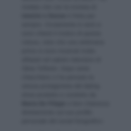
rivelato che con la tronista di
Uomini e Donne
è finita per
sempre. Ovviamente in tanti si
sono chiesti il motivo di questa
rottura, visto che una settimana
prima si sono mostrati molto
affiatati nel salotto televisivo di
Silvia Toffanin. Dopo tante
chiacchiere ci ha pensato la
stessa protagonista del dating
show prodotto e condotto da
Maria De Filippi
a fare chiarezza
direttamente sul suo profilo
personale del social fotografico: