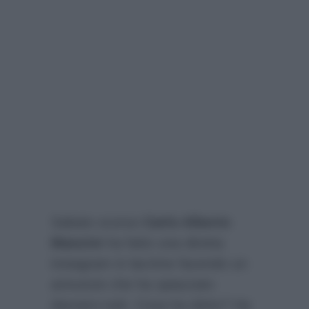
Sabato scorso
Carlo Alberto
Mancini
ha fatto una diretta
instagram in lacrime facendo un
annuncio che ha spiazzato
davvero tutti. Cosa ha detto? Ha