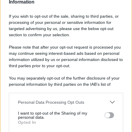
Information
non ha avuto il coraggio di
scegliermi…”
If you wish to opt-out of the sale, sharing to third parties, or
processing of your personal or sensitive information for
targeted advertising by us, please use the below opt-out
section to confirm your selection.
Please note that after your opt-out request is processed you
may continue seeing interest-based ads based on personal
information utilized by us or personal information disclosed to
third parties prior to your opt-out.
You may separately opt-out of the further disclosure of your
personal information by third parties on the IAB’s list of
downstream participants.
Personal Data Processing Opt Outs
This information may also be disclosed by us to third parties
ULTIME NOTIZIE
on the IAB’s List of Downstream Participants that may further
I want to opt-out of the Sharing of my
disclose it to other third parties.
personal data.
Helena Prestes e Javier Martinez
Opted In
sono in crisi oppure no? Lui
Please note that this website/app uses one or more Google
rompe il silenzio
services and may gather and store information including but