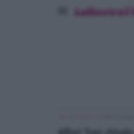
»
»
Home
Programmi Tv
Affari Tuoi chiud
Affari Tuoi chiud