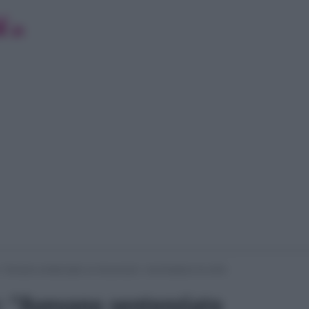
e: “Avevano sentenziato un insuccesso”, ma Amadeus ha vinto
e: “Avevano sentenziato