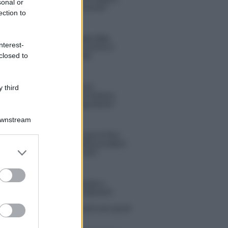
sonal or
“Ho conservato gli screen”
ection to
Ballando con le stelle 2026,
nterest-
rivoluzione di Milly Carlucci:
tutte le indiscrezioni
closed to
Temptation Island, la
 third
confessione di Perla Vatiero:
“Non riesco più a guardarlo”
Downstream
Grazia Kendi soffre per la fine
della storia con Mattia Scudieri:
er and store
“So cosa ci ha distrutti”
to grant or
ed purposes
tion Island, puntata speciale a
bre? Lo spoiler di Rosario Monetti
 Russo ed Enzo Paolo Turchi nel cast di
 La loro risposta spiazza