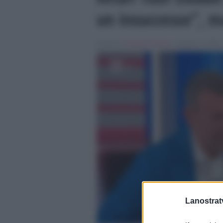
un insuccesso”, 
Scritto da
Vincenzo Pennisi
, il Giugno 3, 2023 
Lanostratv