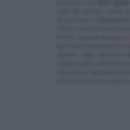
quest’anno con
Soliti Ignoti
rivolti alle vacanze, anche se
del suo futuro al
Festival d
è finito al centro di una vic
Fiorello, secondo la quale
av
del Festival nonostante il co
edizione. Salvo clamorosi col
Civitillo resterà saldamente 
indiscrezioni riguardanti la
sarà ancora lui, per il quinto 