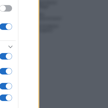
na Scarci: “Saranno Famosi? Niente
. Ecco com’era Maria De Filippi”
tion Island, Soraya Sabetta
rata: “Sono stata minacciata di morte”
 Dal Corso come sta dopo l’incidente:
zione fatta. Ecco cosa mi aspetta”