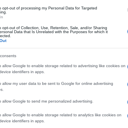
andolo anticipatamente in vacanza il game
Marian
cachet
to opt-out of processing my Personal Data for Targeted
stagione tv ha fatto compagnia al
ing.
Tempta
In
a
Amadeus
si è rivelato un re Mida, visto
massac
o opt-out of Collection, Use, Retention, Sale, and/or Sharing
 programmi sono capaci di incollare al
Andrea
ersonal Data that Is Unrelated with the Purposes for which it
“Opera
lected.
lespettatori. Intervenuto sulle colonne del
Out
o giornalista
Giancarlo De Andreis
ha
per il conduttore e direttore artistico del
consents
e di rivitalizzare lo storico format. La
o allow Google to enable storage related to advertising like cookies on
e, ha ricordato come in molti non
evice identifiers in apps.
iducia nel programma, che per anni ha
o allow my user data to be sent to Google for online advertising
nella fascia dell’access prime time:
“In
s.
ccesso”.
to allow Google to send me personalized advertising.
lti sono andati alle stelle”
o allow Google to enable storage related to analytics like cookies on
evice identifiers in apps.
i fatti segnare dalla trasmissione