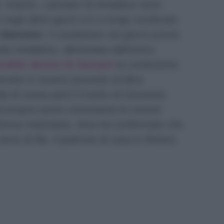
.
Intanto, i pensieri di Amadeus sono
 negli ultimi giorni si è a lungo vociferato
i Sanremo
. Il conduttore nei giorni scorso
enda mediatica, alimentata dall’amico
rebbe deciso di lasciare
la conduzione
ntratto in essere preveda un’altra
pi di scena però il marito di Giovanna
al proprio posto nonostante le recenti
 riforma meloniana. Ama ha confermato che
anno di fila, il padrone di casa in Riviera.