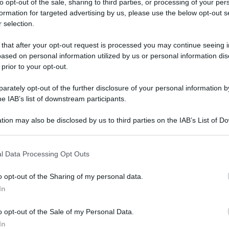
to opt-out of the sale, sharing to third parties, or processing of your per
formation for targeted advertising by us, please use the below opt-out s
a, ma il bilancio è decisamente
 selection.
 that after your opt-out request is processed you may continue seeing i
ased on personal information utilized by us or personal information dis
 prior to your opt-out.
rately opt-out of the further disclosure of your personal information by
he IAB’s list of downstream participants.
tion may also be disclosed by us to third parties on the IAB’s List of 
 that may further disclose it to other third parties.
 that this website/app uses one or more Google services and may gath
l Data Processing Opt Outs
including but not limited to your visit or usage behaviour. You may click 
 to Google and its third-party tags to use your data for below specifi
o opt-out of the Sharing of my personal data.
ogle consent section.
Tempta
In
settem
 le nubi si è in realtà rivelato una più che
Carmen
o opt-out of the Sale of my Personal Data.
Amici?
 gioco dei pacchi, che lo scorso aprile ha
In