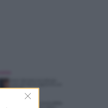
 NOTIZIE
Amici: Opi svela una volta per
tutte che tipo di rapporto ha con
Michelle
Temptation Island, Danilo diffida
Simona Giordano che replica: