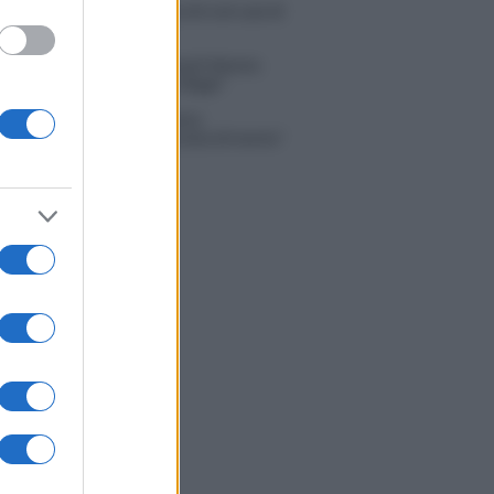
 Russo ed Enzo Paolo Turchi nel cast di
 La loro risposta spiazza
na Scarci: “Saranno Famosi? Niente
. Ecco com’era Maria De Filippi”
tion Island, Soraya Sabetta
rata: “Sono stata minacciata di morte”