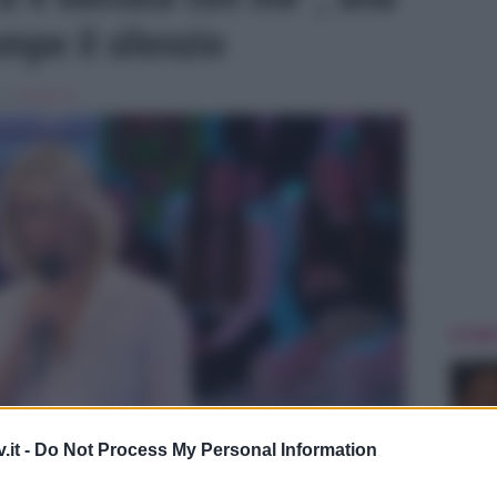
mpe il silenzio
, in
Ascolti Tv
ULTIME
.it -
Do Not Process My Personal Information