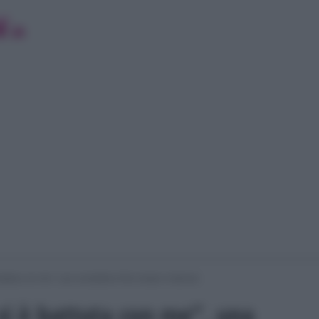
battuta con me”, una conduttrice Rai rompe il silenzio
 si è battuta con me”, una