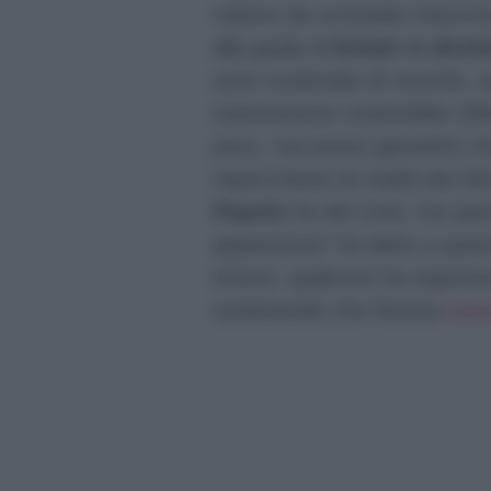
reduce da un’estate trascors
alla guida di
Estate in dirett
sono scatenate di recente, s
trasmissione costerebbe 200
poco, ma posso garantire che
rispecchiano la realtà dei f
Popolo
ha dei costi, ma que
appassiona”
ha detto a quest
invece, qualcuno ha espresso
sostenendo che Nunzia
cor