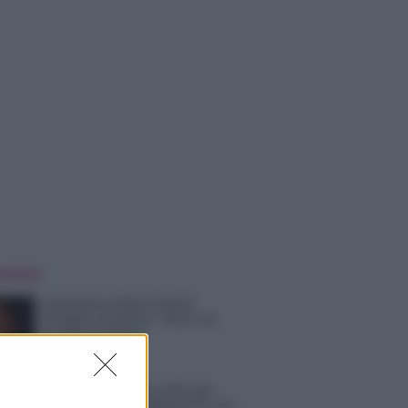
 NOTIZIE
Temptation Island, Danilo
D’Angelo ammette: “Non è un
periodo semplice”
Amici: Opi svela una volta per
tutte che tipo di rapporto ha con