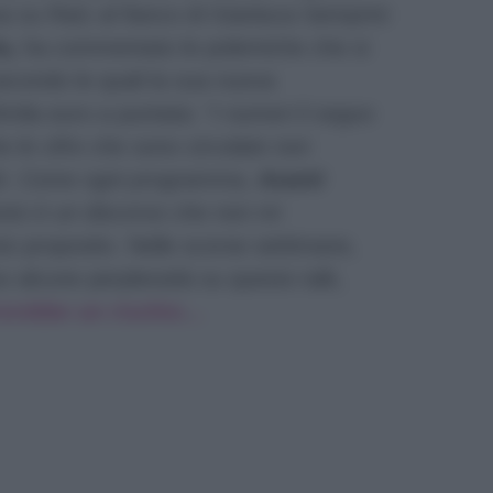
a su Rai1 al fianco di Gianluca Semprini
a,
ha commentato le polemiche che si
econdo le quali la sua nuova
mila euro a puntata:
“I numeri li seguo
 le cifre che sono circolate non
atti. Come ogni programma,
Avanti
sto è un discorso che non mi
o proposito. Nelle scorse settimane,
 alcune perplessità su questo talk,
rerebbe un rischio…