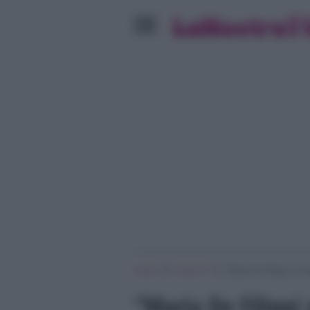
»
»
Home
Ascolti Tv
“Maria De Filippi si è 
“Maria De Filippi