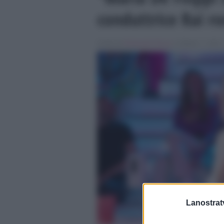
conduttrice Rai ro
Scritto da
Emanuele Fiocca
, il Ottobre 7, 2023 
Lanostratv