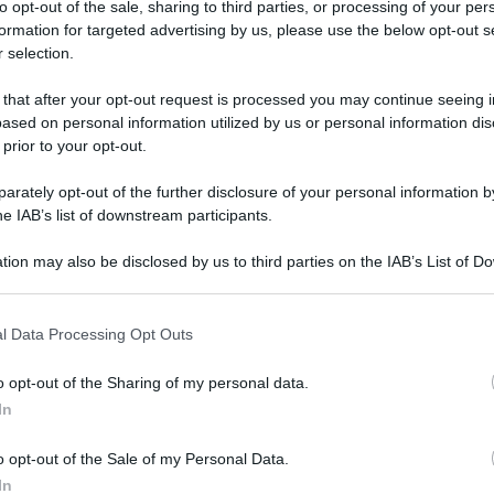
to opt-out of the sale, sharing to third parties, or processing of your per
formation for targeted advertising by us, please use the below opt-out s
uata a sfidare i giganti, mi sono
 selection.
ppi”
 that after your opt-out request is processed you may continue seeing i
ased on personal information utilized by us or personal information dis
 prior to your opt-out.
rately opt-out of the further disclosure of your personal information by
he IAB’s list of downstream participants.
tion may also be disclosed by us to third parties on the IAB’s List of 
 that may further disclose it to other third parties.
 that this website/app uses one or more Google services and may gath
l Data Processing Opt Outs
including but not limited to your visit or usage behaviour. You may click 
 to Google and its third-party tags to use your data for below specifi
o opt-out of the Sharing of my personal data.
ogle consent section.
Grazia
In
Mattia
a De Girolamo
pubblicata sulle pagine
Tempta
o opt-out of the Sale of my Personal Data.
settem
manale
DiPiùTV,
rilasciata in vista del
In