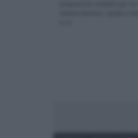
programma condotto per tre 
Serena Bortone: quella è sta
in tv.