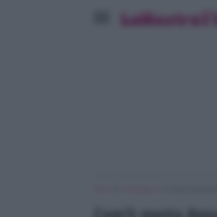
»
»
Home
Personaggi Tv
Com’è morta Anna 
Com’è morta Anna