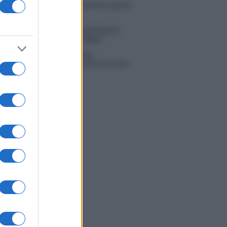
 Russo ed Enzo Paolo Turchi nel cast di
 La loro risposta spiazza
na Scarci: “Saranno Famosi? Niente
. Ecco com’era Maria De Filippi”
tion Island, Soraya Sabetta
rata: “Sono stata minacciata di morte”