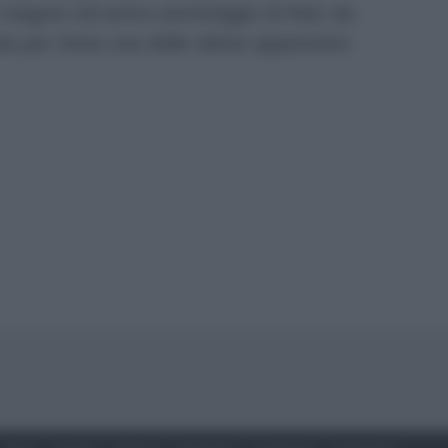
stagoni nel primo pomeriggio di Rai1 da
ta per Anna una delle ultime apparizioni