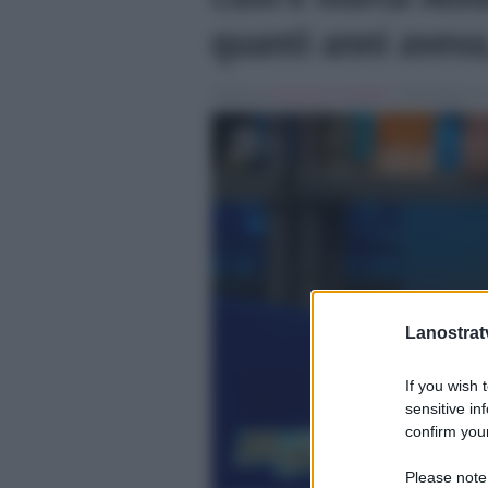
quanti anni aveva,
Scritto da
Francesco Castaldo
, il Novembre 21
Lanostratv
If you wish 
sensitive in
confirm your
Please note