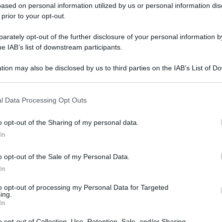
ased on personal information utilized by us or personal information dis
 prior to your opt-out.
 61 anni
rately opt-out of the further disclosure of your personal information by
he IAB’s list of downstream participants.
tion may also be disclosed by us to third parties on the IAB’s List of 
 that may further disclose it to other third parties.
 that this website/app uses one or more Google services and may gath
l Data Processing Opt Outs
including but not limited to your visit or usage behaviour. You may click 
 to Google and its third-party tags to use your data for below specifi
o opt-out of the Sharing of my personal data.
ogle consent section.
In
o opt-out of the Sale of my Personal Data.
In
Grazia
spettacolo: a soli 61 anni
è morta Anna
Mattia
to opt-out of processing my Personal Data for Targeted
ing.
77
. La notizia è stata data dal marito
Tempta
In
settem
s
. Secondo le prime testate che stanno
o opt-out of Collection, Use, Retention, Sale, and/or Sharing