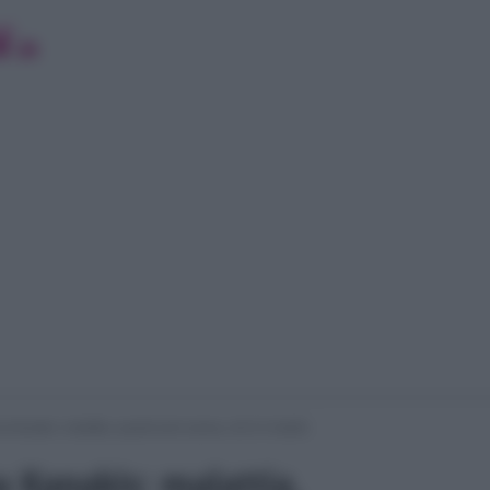
Kanakis: malattia, quanti anni aveva, chi è il marito
 Kanakis: malattia,