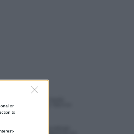
 NOTIZIE
Temptation Island, Danilo
D’Angelo ammette: “Non è un
sonal or
periodo semplice”
ection to
Amici: Opi svela una volta per
nterest-
tutte che tipo di rapporto ha con