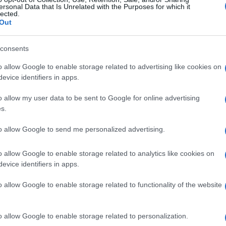
Carmen
rice nonché ex regina di bellezza, la
ersonal Data that Is Unrelated with the Purposes for which it
Amici?
lected.
ontro la quale ha lottato per sette mesi.
Out
Marian
chiesa di San Salvatore in Lauro a Roma
cachet
consents
 novembre. Marco è stato il suo secondo
Tempta
massac
o allow Google to enable storage related to advertising like cookies on
 si sono sposati nel 2004 dopo che, alcuni
evice identifiers in apps.
iato dal suo primo marito. Dopo essere
alia nel 1977, a Sant’Eufemia
o allow my user data to be sent to Google for online advertising
s.
 partecipato anche a Miss Universo nel
to allow Google to send me personalized advertising.
tica e scrittrice
o allow Google to enable storage related to analytics like cookies on
evice identifiers in apps.
prezzare non solo per la sua bellezza ma
o allow Google to enable storage related to functionality of the website
che. Ha portato avanti con successo il
ncarlo Giannini e ad Ornella Muti
o allow Google to enable storage related to personalization.
co
‘o Re
. In molti la ricorderanno anche