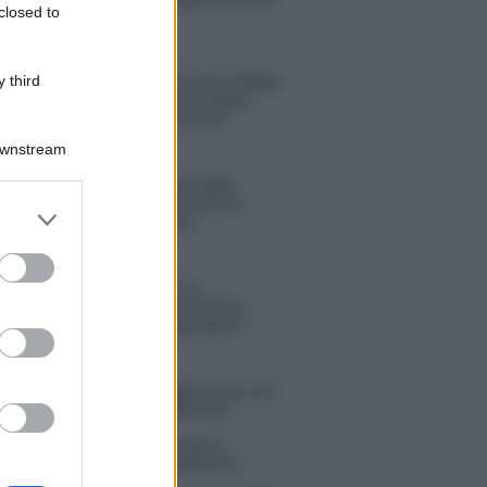
closed to
Michelle
 third
Temptation Island, Danilo diffida
Simona Giordano che replica:
“Ho conservato gli screen”
Downstream
Ballando con le stelle 2026,
rivoluzione di Milly Carlucci:
er and store
tutte le indiscrezioni
to grant or
ed purposes
Temptation Island, la
confessione di Perla Vatiero:
“Non riesco più a guardarlo”
 Kendi soffre per la fine della storia con
 Scudieri: “So cosa ci ha distrutti”
tion Island, puntata speciale a
bre? Lo spoiler di Rosario Monetti