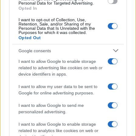
sconvolgenti su di me”
consent section.
Personal Data for Targeted Advertising.
Opted In
I want to opt-out of Collection, Use,
Uomini e Donne, retroscena di
Retention, Sale, and/or Sharing of my
Alice Barisciani: “Ricevevo
Personal Data that Is Unrelated with the
minacce e insulti”
Purposes for which it was collected.
Opted Out
Belen Rodriguez ritrova la
Google consents
serenità: il bacio con il
compagno Gaetano Fidanzati
I want to allow Google to enable storage
related to advertising like cookies on web or
device identifiers in apps.
Uomini e Donne, Elisabetta
Gigante in ospedale: “Barcollo
I want to allow my user data to be sent to
ma non mollo”
Google for online advertising purposes.
I want to allow Google to send me
Temptation Island, affari d’oro per Giovanni
Grazioso: attività in espansione?
personalized advertising.
Benjamin Mascolo replica alla sua ex
I want to allow Google to enable storage
fidanzata Bella Thorne: “Dicono di me…”
related to analytics like cookies on web or