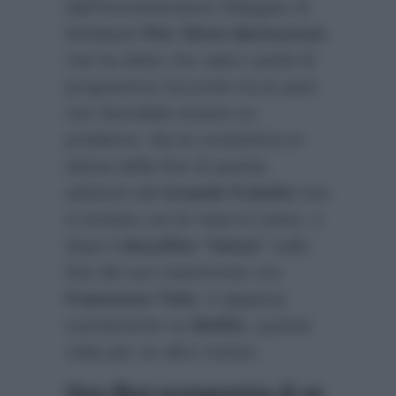
dall’Amministratore Delegato di
Mediaset
Pier Silvio Berlusconi
,
che ha detto che salvo cambi di
programma l’accordo tra le parti
non dovrebbe essere un
problema. Ma la conduttrice in
attesa della fine di questa
edizione del
Grande Fratello
non
è rimasta con le mani in mano, e
dopo il
docufilm “Unica”
sulla
fine del suo matrimonio con
Francesco Totti
, è apparsa
nuovamente su
Netflix
, questa
volta per un altro motivo.
Ilary Blasi protagonista di un