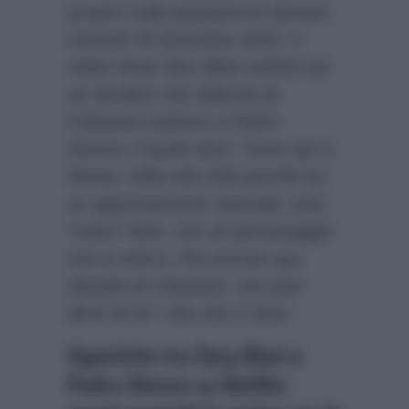
proprio sulla piattaforma domani
venerdì 29 dicembre 2023. Il
video ritrae Ilary Blasi seduta ad
un tavolino che affaccia al
Colosseo insieme a Pedro
Alonso, il quale dice:
“Sono qui a
Roma, nella mia città perché ho
un appuntamento speciale, anzi
“unico” direi, con un personaggio
che io adoro, l’ho portato qui,
davanti al Colosseo, non può
dirmi di no”.
Ma non è tutto.
Siparietto tra Ilary Blasi e
Pedro Alonso su Netflix: