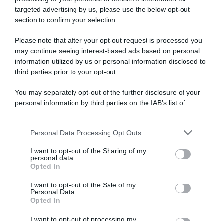
targeted advertising by us, please use the below opt-out
section to confirm your selection.
Please note that after your opt-out request is processed you
may continue seeing interest-based ads based on personal
information utilized by us or personal information disclosed to
third parties prior to your opt-out.
You may separately opt-out of the further disclosure of your
personal information by third parties on the IAB’s list of
downstream participants.
Personal Data Processing Opt Outs
This information may also be disclosed by us to third parties
ULTIME NOTIZIE
on the IAB’s List of Downstream Participants that may further
I want to opt-out of the Sharing of my
disclose it to other third parties.
personal data.
Helena Prestes e Javier Martinez
Opted In
sono in crisi oppure no? Lui
Please note that this website/app uses one or more Google
rompe il silenzio
services and may gather and store information including but
I want to opt-out of the Sale of my
Personal Data.
not limited to your visit or usage behaviour. You may click to
Opted In
grant or deny consent to Google and its third-party tags to
Uomini e Donne, sfogo al veleno
use your data for below specified purposes in below Google
di Ludovica Valli: “Letto cose
I want to opt-out of processing my