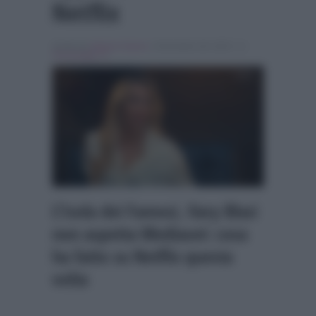
Netflix
Scritto da
Alessio Severo
, il Dicembre 28, 2023 , in
Personaggi Tv
L’Isola dei Famosi, Ilary Blasi
non aspetta Mediaset: cosa
ha fatto su Netflix questa
volta