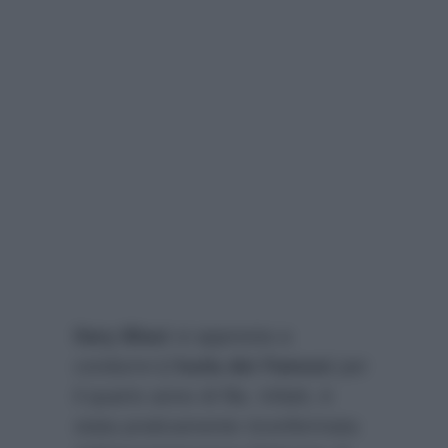
Ilary Blasi
si appresta a
condurre
L’Isola dei Famosi
per
il quarto anno di fila. Infatti, è
stata praticamente riconfermata