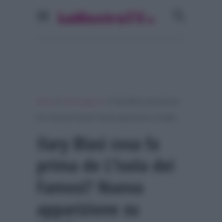
»
»
Home
Personaggi Tv
Ilary Blasi cosa fa prima
de L’Isola dei Famosi? Nuova apparizione su Netflix
Ilary Blasi cosa fa
prima de L’Isola dei
Famosi? Nuova
apparizione su