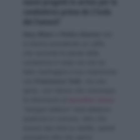
nuovi progetti in arrivo per la
conduttrice prima de L’Isola
dei Famosi?
Ilary Blasi
e
Pedro Alonso
non
si stanno prendendo un caffè,
che secondo le parole della
conduttrice è stato ciò che ha
fatto naufragare il suo matrimonio
con
Francesco Totti
, ma uno
spritz, con l’attore che comunque
fa riferimento al
docufilm Unica
:
“Sangue italiano? Vedi abbiamo
qualcosa in comune, oltre che
essere due titoli su Netflix, quindi
possiamo dire che siamo