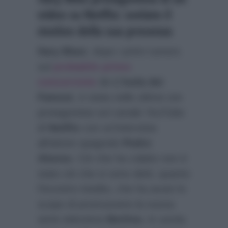
video su Netflix: svelato il
motivo della sua presenza
Ilary Blasi
, dopo i primi rumors
sul
probabile primo
concorrente
de
L’Isola dei
Famosi
, è stata nelle ultime ore
protagonista sul canale YouTube
di
Netflix
con un’intervista
all’attore spagnolo
Pedro
Alonso
. Ciò che ha colpito non è
stato ciò che si sono detti, quanto
l’incontro inedito, che ha avuto lo
scopo di promuovere la nuova
serie televisiva
Berlino
, in uscita