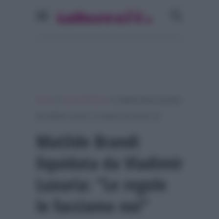
»
»
Home
Isola dei Famosi
Matilde Brandi liquidata
da Vladimir Luxuria: “Le regole le facciamo noi”
Matilde Brandi
liquidata da Vladimir
Luxuria: “Le regole
le facciamo noi”