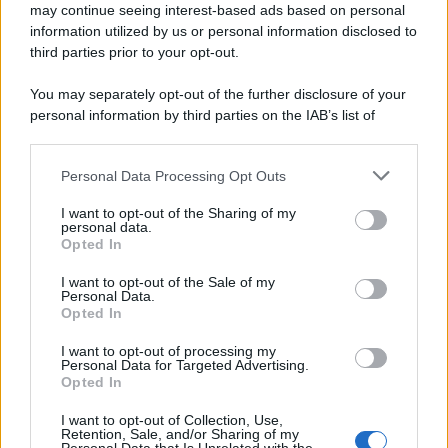
may continue seeing interest-based ads based on personal
information utilized by us or personal information disclosed to
third parties prior to your opt-out.
You may separately opt-out of the further disclosure of your
personal information by third parties on the IAB’s list of
downstream participants.
Personal Data Processing Opt Outs
This information may also be disclosed by us to third parties
ULTIME NOTIZIE
on the IAB’s List of Downstream Participants that may further
I want to opt-out of the Sharing of my
disclose it to other third parties.
personal data.
Stefano De Martino, missione
Opted In
speciale in America? C’è fame di
Please note that this website/app uses one or more Google
ospiti per Sanremo 2027
services and may gather and store information including but
I want to opt-out of the Sale of my
Personal Data.
not limited to your visit or usage behaviour. You may click to
Opted In
grant or deny consent to Google and its third-party tags to
Uomini e Donne, Ernesto
use your data for below specified purposes in below Google
Passaro si è fidanzato? Lui rompe
I want to opt-out of processing my
il silenzio
consent section.
Personal Data for Targeted Advertising.
Opted In
I want to opt-out of Collection, Use,
Manuela Carriero e Francesco
Retention, Sale, and/or Sharing of my
Chiofalo: “Saremo genitori in età