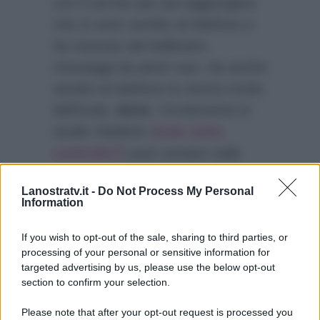
con il sorriso per poi aggiungere
che si sono sentite al telefono e
ha ricevuto dei bellissimi
messaggi da parte sua. Ha anche
sentito al telefono lo storico invito
dell’Isola:
Alvin
. Ovviamente in
studio Vladimir (
look sotto
controllo?
) può contare sulle
opinioni di Sonia Bruganelli (che è
Lanostratv.it -
Do Not Process My Personal
già stata opinionista del Grande
Information
Fratello di Alfonso Signorini) e del
giornalista del Tg5 Dario Maltese.
If you wish to opt-out of the sale, sharing to third parties, or
processing of your personal or sensitive information for
targeted advertising by us, please use the below opt-out
section to confirm your selection.
Please note that after your opt-out request is processed you