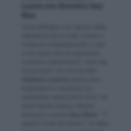
Luxuria non dimentica Ilary
Blasi
Cosa distingue una signora della
televisione da un volto messo a
condurre completamente a caso
e che dopo anni di esperienza
continua a dimenticare i nomi dei
concorrenti? Ciò che ha fatto
Vladimir Luxuria
questa sera:
ringraziare le conduttrici (e i
conduttori) venuti prima di lei. Ha
citato Nicola Savino, Alessia
Marcuzzi e anche
Ilary Blasi
.
“Ti
godrai L’Isola dal divano”
ha detto