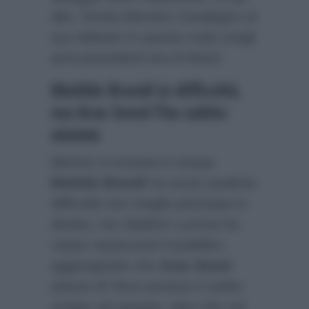
altri, l’invita Elenoire Casalegno al
suo debutto in questo ruolo (negli
anni precedenti era di Alvin).
Matilde Brandi in difficoltà,
ma Aras Senol l’ha subito
aiutata
Mentre si trovava in acqua
Matilde Brandi
ha avuto qualche
difficoltà non meglio precisata in
diretta, ma Vladimir Luxuria ha
voluto rassicurare il pubblico
aggiungendo che
Aras Senol
(attore di Terra amara) è subito
andato ad aiutarla, dato che nel