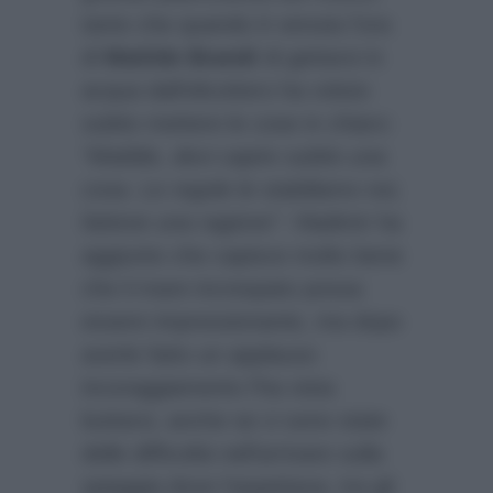
tanto che quando è venuta l’ora
di
Matilde Brandi
di gettarsi in
acqua dall’elicottero ha voluto
subito mettere le cose in chiaro:
“Matilde, devi capire subito una
cosa. Le regole le stabiliamo noi,
fattene una ragione”
. Vladimir ha
aggiunto che capisce molto bene
che il mare increspato possa
essere impressionante, ma dopo
averle fatto un applauso
incoraggiamento l’ha vista
buttarsi, anche se ci sono state
delle difficoltà nell’arrivare sulla
spiaggia dove l’aspettava, tra gli