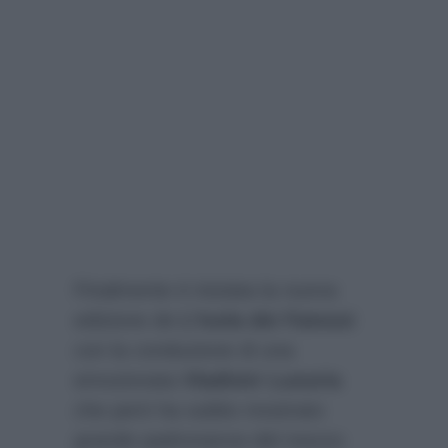
Finalmente è iniziata la nuova
edizione de
L’Isola dei Famosi
con la conduzione di una
emozionata
Vladimir Luxuria
che però ha subito mostrato
grande padronanza del mezzo