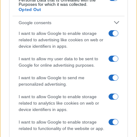
Personal Data that Is Unrelated with the
avanzata”
Purposes for which it was collected.
Opted Out
Senza Cri dopo la rimozione del
Google consents
seno racconta: “Quando ho visto
le cicatrici…”
I want to allow Google to enable storage
related to advertising like cookies on web or
device identifiers in apps.
Temptation island, Karina
Cascella al posto di Filippo
I want to allow my user data to be sent to
Bisciglia? La risposta spiazza
Google for online advertising purposes.
I want to allow Google to send me
Grande Fratello: Federica Rosatelli torna a
parlare dell’episodio del bicchiere lanciato
personalized advertising.
Uomini e Donne, gossip su Asmaa e Cristiano:
I want to allow Google to enable storage
“Si prendono e si lasciano”
related to analytics like cookies on web or
Amici, già finita tra Nicola Marchionni e
device identifiers in apps.
Valentina Pesaresi: “Siamo molto distanti”
I want to allow Google to enable storage
La Ruota della Fortuna, complimenti per
related to functionality of the website or app.
Gerry Scotti: “Avrai un futuro fantastico”