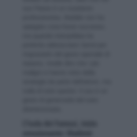
suo Paese è un nuotatore
professionista. Matilde non ha
spiegato cosa fosse successo,
ma quando interpellata ha
preferito abbracciare Senol per
ringraziarlo del gesto speciale di
stasera. Inutile dire che i più
maligni ci hanno visto della
strategia da parte dell’attore, ma
nulla di tutto questo: il suo è un
gesto di generosità del tutto
disinteressata.
L’Isola dei Famosi, inizio
emozionante: Vladimir