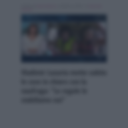
Scritto da
Denis Bocca
, il Aprile 8, 2024 , in
Isola dei
Famosi
Vladimir Luxuria mette subito
le cose in chiaro con la
naufraga: “Le regole le
stabiliamo noi”