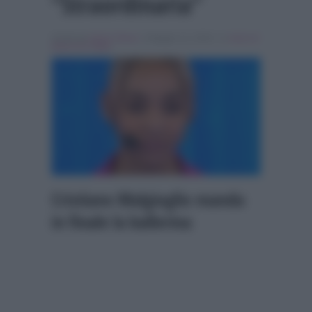
“Straordinaria”
Scritto da
Giulia Tolace
, il Maggio 12, 2024 , in
Amici di
Maria De Filippi
Cristiano Malgioglio manda
in finale la ballerina