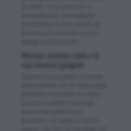
ha detto:
“Lei è potenza, è
sensualissima, meravigliosa,
straordinaria e riesci anche ad
emozionare nel modo in cui ti
atteggi nei movimenti”
.
Marisol convince tutti e la
sua maestra gongola
Questa è sicuramente la serata
della ballerina che fin dalla prima
esibizione ha portato sul palco
numeri incredibili mostrando
ancora lati inediti di sé e
lasciando i tre giudici a bocca
aperta. Chi non ha mai dubbi sul