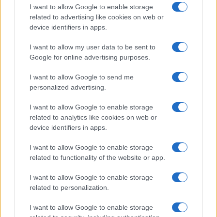
tutte le indiscrezioni
I want to allow Google to enable storage
related to advertising like cookies on web or
device identifiers in apps.
Temptation Island, la
confessione di Perla Vatiero:
I want to allow my user data to be sent to
“Non riesco più a guardarlo”
Google for online advertising purposes.
I want to allow Google to send me
Grazia Kendi soffre per la fine della storia con
Mattia Scudieri: “So cosa ci ha distrutti”
personalized advertising.
Temptation Island, puntata speciale a
I want to allow Google to enable storage
settembre? Lo spoiler di Rosario Monetti
related to analytics like cookies on web or
Carmen Russo ed Enzo Paolo Turchi nel cast di
device identifiers in apps.
Amici? La loro risposta spiazza
I want to allow Google to enable storage
Marianna Scarci: “Saranno Famosi? Niente
related to functionality of the website or app.
cachet. Ecco com’era Maria De Filippi”
Temptation Island, Soraya Sabetta
I want to allow Google to enable storage
massacrata: “Sono stata minacciata di morte”
related to personalization.
I want to allow Google to enable storage