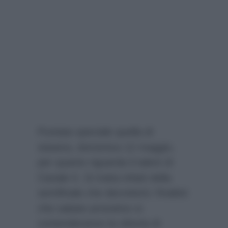
Puntata speciale quella di
stasera, domenica 12 maggio,
per quanto riguarda il talent di
Canale 5. Si tratta infatti della
semifinale che decreterà i finalisti
che sabato prossimo si
contenderanno la vittoria di