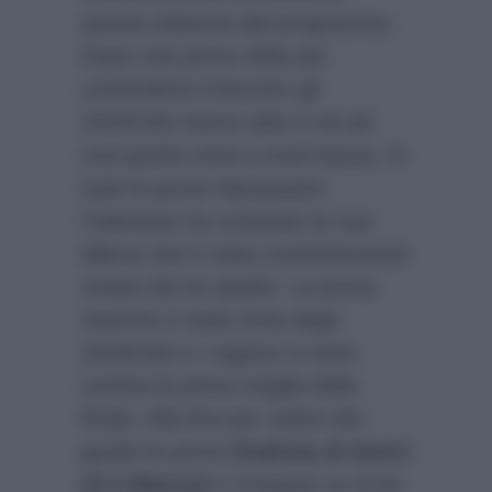
questa edizione del programma.
Dopo una prima sfida per
contendersi il boccino gli
ZerbiCele hanno dato il via ad
una partita vinta a mani basse. In
tutte le prove Alessandra
Celentano ha schierato la sua
allieva che è stata costantemente
votata dai tre giudici. La prima
manche è stata vinta dagli
ZerbiCele e i ragazzi si sono
contesi la prima maglia della
finale. Alla fine per volere dei
giudici la prima
finalista di Amici
23 è Marisol
e Cristiano su di lei