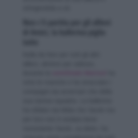
stringendola a sé.
Non c’è partita per gli allievi
di Amici, la ballerina piglia
tutto
Nulla da fare per tutti gli altri
allievi, almeno per adesso,
durante la
semifinale Marisol
ha
vinto le manche e ha stracciato i
compagni sia avversari che della
sua stessa squadra. La ballerina
ha sfidato sia Mida che Sarah ma
per loro non è andata bene
nonostante Sarah, va detto, ha
ricevuto ampi complimenti da tutti