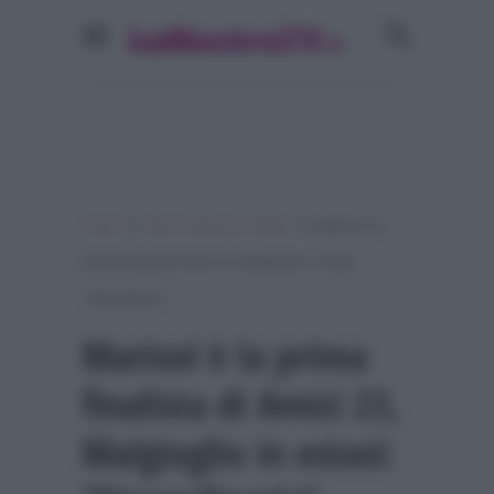
»
»
Home
Amici di Maria De Filippi
Marisol è la
prima finalista di Amici 23, Malgioglio in estasi:
“Straordinaria”
Marisol è la prima
finalista di Amici 23,
Malgioglio in estasi: