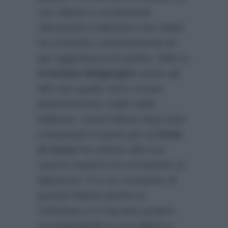
suo talento è ovviamente
Alessandra Celentano che infatti
ha schierato costantemente lei
per aggiudicarsi la partita. Oltre a
Cristiano Malgioglio
anche gli
altri due giudici sono rimasti
piacevolmente colpiti dalla
ballerina. Quest’ultima dopo aver
conquistato il posto per la
finale
di Amici
ha chiesto alla sua
severa maestra di concederle un
abbraccio. E in un momento di
grande felicità perfino la
Celentano si è lasciata andare
accontentando la sua allieva e