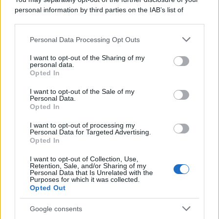
personal information by third parties on the IAB’s list of
downstream participants.
Personal Data Processing Opt Outs
This information may also be disclosed by us to third parties
ULTIME NOTIZIE
on the IAB’s List of Downstream Participants that may further
I want to opt-out of the Sharing of my
disclose it to other third parties.
personal data.
Temptation Island, Danilo
Opted In
D’Angelo ammette: “Non è un
Please note that this website/app uses one or more Google
periodo semplice”
services and may gather and store information including but
I want to opt-out of the Sale of my
Personal Data.
not limited to your visit or usage behaviour. You may click to
Opted In
grant or deny consent to Google and its third-party tags to
Amici: Opi svela una volta per
use your data for below specified purposes in below Google
tutte che tipo di rapporto ha con
I want to opt-out of processing my
Michelle
consent section.
Personal Data for Targeted Advertising.
Opted In
I want to opt-out of Collection, Use,
Temptation Island, Danilo diffida
Retention, Sale, and/or Sharing of my
Simona Giordano che replica:
Personal Data that Is Unrelated with the
“Ho conservato gli screen”
Purposes for which it was collected.
Opted Out
Ballando con le stelle 2026,
Google consents
rivoluzione di Milly Carlucci: