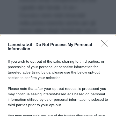
i giudici del Serale. E se i
CuccaLo sono stati stracciati
nella prima manche anche per gli
stessi allievi degli ZerbiCele non è
andata meglio. Tra l’esibizione di
Lanostratv.it -
Do Not Process My Personal
Dustin, Holden, Petit e la ballerina
Information
alla fine a spuntarla è stata
Marisol.
If you wish to opt-out of the sale, sharing to third parties, or
processing of your personal or sensitive information for
targeted advertising by us, please use the below opt-out
section to confirm your selection.
Please note that after your opt-out request is processed you
may continue seeing interest-based ads based on personal
information utilized by us or personal information disclosed to
third parties prior to your opt-out.
You may separately opt-out of the further disclosure of your