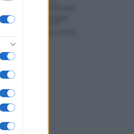
 Simone Nolasco vittima di un
nte: “Mi è passata tutta la vita davanti”
ico in famiglia, l’appello di Margot
nyi: “Necessario il suo ritorno!”
tion Island, Danilo D’Angelo ammette:
 un periodo semplice”