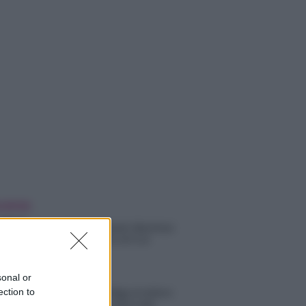
 NOTIZIE
Helena Prestes e Javier Martinez
sono in crisi oppure no? Lui
rompe il silenzio
sonal or
ection to
Uomini e Donne, sfogo al veleno
di Ludovica Valli: “Letto cose