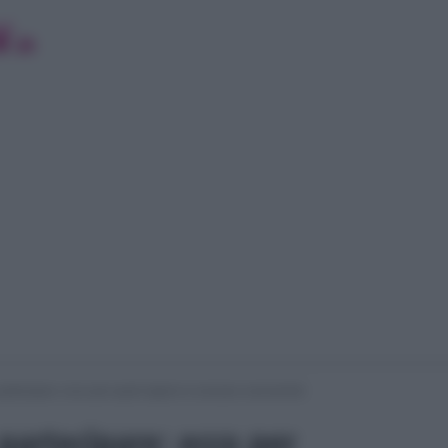
partecipare: ecco per quali regioni si cercano concorrenti
partecipare: ecco per