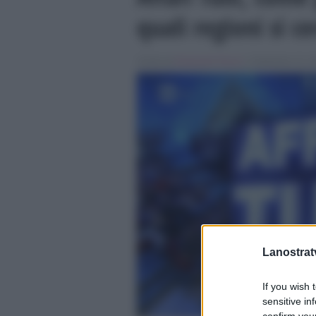
quali regioni si c
Scritto da
Emanuele Fiocca
, il Settembre 23, 2
Lanostratv
If you wish 
sensitive in
confirm your