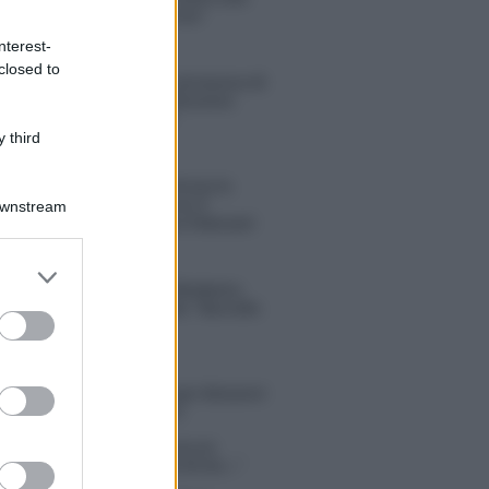
sconvolgenti su di me”
nterest-
closed to
Uomini e Donne, retroscena di
Alice Barisciani: “Ricevevo
minacce e insulti”
 third
Belen Rodriguez ritrova la
serenità: il bacio con il
Downstream
compagno Gaetano Fidanzati
er and store
Uomini e Donne, Elisabetta
to grant or
Gigante in ospedale: “Barcollo
ed purposes
ma non mollo”
tion Island, affari d’oro per Giovanni
so: attività in espansione?
in Mascolo replica alla sua ex
ata Bella Thorne: “Dicono di me…”