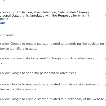
agione, essendo entrata nel gioco prima
Amici,
In
incide
te i casting si svolgano costantemente,
o opt-out of Collection, Use, Retention, Sale, and/or Sharing
Un med
ersonal Data that Is Unrelated with the Purposes for which it
ncorrenti per alcune regioni, due in
Sikabo
lected.
pparso in sovraimpressione nelle ultime
Out
Tempta
“Non è
la produzione del
programma condotto
consents
tualmente ancora alla ricerca di pacchisti
o allow Google to enable storage related to advertising like cookies on
Adige e dalla Valle d’Aosta.
evice identifiers in apps.
cipare
o allow my user data to be sent to Google for online advertising
s.
sostenere i casting e
partecipare ad
e regioni indicate nel paragrafo
to allow Google to send me personalized advertising.
rocedura di iscrizione indicata sul sito
o allow Google to enable storage related to analytics like cookies on
seguito ricontattati dai responsabili dei
evice identifiers in apps.
oni su dove e quando sostenere il
o allow Google to enable storage related to functionality of the website
,
Stefano De Martino
sembra stia