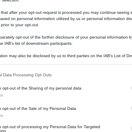
r alcune regioni
 that after your opt-out request is processed you may continue seeing i
ased on personal information utilized by us or personal information dis
 prior to your opt-out.
rately opt-out of the further disclosure of your personal information by
he IAB’s list of downstream participants.
tion may also be disclosed by us to third parties on the IAB’s List of 
 that may further disclose it to other third parties.
 that this website/app uses one or more Google services and may gath
l Data Processing Opt Outs
including but not limited to your visit or usage behaviour. You may click 
 to Google and its third-party tags to use your data for below specifi
o opt-out of the Sharing of my personal data.
ogle consent section.
In
Tempta
mane l’edizione di
Affari Tuoi
condotta
o opt-out of the Sale of my Personal Data.
Grazio
In
ita lunedì 2 settembre. Parte dei
Benjam
sentare la propria regione, è in
fidanz
to opt-out of processing my Personal Data for Targeted
ing.