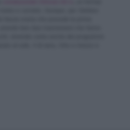
to
conducendo Chissà chi è
,
un format
a rivisto e corretto. Dunque, per Stefano
la fascia oraria che precede la prima
e, avendo ben due trasmissioni che fanno
cchi, tenendo conto anche dei programmi
sto al sole, 4 di sera, Otto e mezzo e