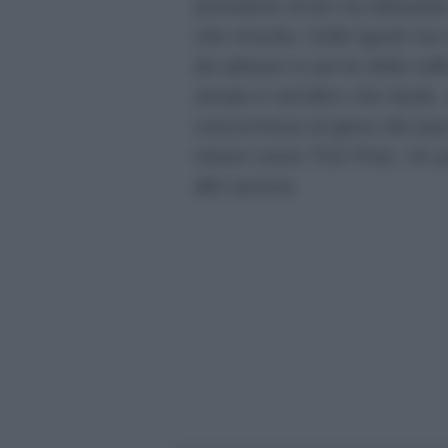
primetime di ieri ha debutta
che ricorda i Soliti Ignoti m
da adesso in poi la sfida nel
serata è tutt’altro che facil
concorrenza al gioco dei pa
minori come TG2 Post, Un po
altri ancora.