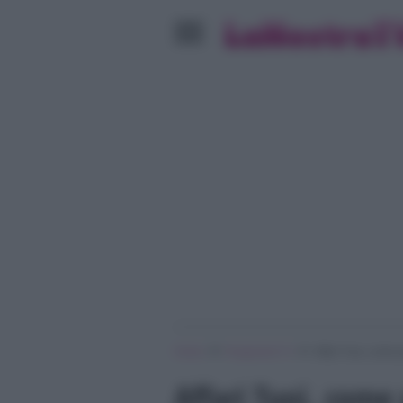
»
»
Home
Programmi Tv
Affari Tuoi, come 
Affari Tuoi, come 