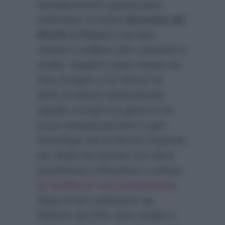
semplicemente spettacolare
nell’imitare la mitica
Brunetta dei
Ricchi e Poveri
e ha fatto
cantare e ballare tutti i presenti in
studio. Angelo è stato imitato da
Pino Insegno e lui stesso ha
detto di essere praticamente
uguale a Drupi e la giuria lo ha
preso simpaticamente in giro
dicendogli che la Rai ha chiamato
per dirgli che domani non deve
presentarsi a Reazione a catena
(
a rischio la sua conduzione
).
Dopo la loro esibizione sia
Roberto sia Pino sono andati a