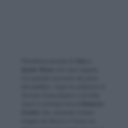
Penultima puntata di
Tale e
Quale Show
che sarà seguita
con grande successo da parte
del pubblico. Dopo le esibizioni di
Simone Annicchiarico e di Kelly
Joyce è arrivata l’ora di
Roberto
Ciufoli
che, dovendo imitare
Angela dei Ricchi e Poveri ha