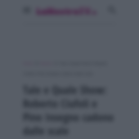
»
»
Home
Musica
Tale e Quale Show: Roberto
Ciufoli e Pino Insegno cadono dalle scale
Tale e Quale Show:
Roberto Ciufoli e
Pino Insegno cadono
dalle scale