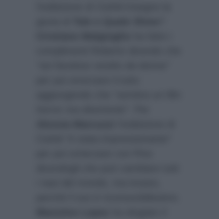
l’esibizione di Ciufoli-Insegno la
giuria di
Tale e Quale Show
?
Cristiano Malgioglio
ha fatto i
complimenti Roberto dicendo che
“sei favoloso vestito da donna”
per poi smorzare il tutto
aggiungendo che
“sembra un film
horror ma divertente”
. Per
Alessia Marcuzzi
l’esibizione di
Ciufoli “è stata impressionante”
per poi scherzare con Pino
dicendogli che può cambiare tutti
i nasi del mondo, ma invano,
perché il suo è riconoscibilissimo.
Massimo Lopez
ha elogiato il