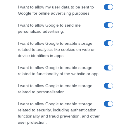
Gigante in ospedale: “Barcollo
I want to allow my user data to be sent to
ma non mollo”
Google for online advertising purposes.
I want to allow Google to send me
Temptation Island, affari d’oro per Giovanni
Grazioso: attività in espansione?
personalized advertising.
Benjamin Mascolo replica alla sua ex
I want to allow Google to enable storage
fidanzata Bella Thorne: “Dicono di me…”
related to analytics like cookies on web or
Amici, Simone Nolasco vittima di un
device identifiers in apps.
incidente: “Mi è passata tutta la vita davanti”
I want to allow Google to enable storage
Un medico in famiglia, l’appello di Margot
related to functionality of the website or app.
Sikabonyi: “Necessario il suo ritorno!”
Temptation Island, Danilo D’Angelo ammette:
I want to allow Google to enable storage
“Non è un periodo semplice”
related to personalization.
I want to allow Google to enable storage
related to security, including authentication
functionality and fraud prevention, and other
user protection.