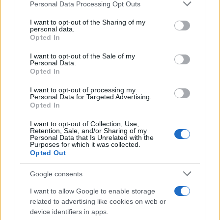
Personal Data Processing Opt Outs
This information may also be disclosed by us to third parties
ULTIME NOTIZIE
on the IAB’s List of Downstream Participants that may further
I want to opt-out of the Sharing of my
disclose it to other third parties.
personal data.
Helena Prestes e Javier Martinez
Opted In
sono in crisi oppure no? Lui
Please note that this website/app uses one or more Google
rompe il silenzio
services and may gather and store information including but
I want to opt-out of the Sale of my
Personal Data.
not limited to your visit or usage behaviour. You may click to
Opted In
grant or deny consent to Google and its third-party tags to
Uomini e Donne, sfogo al veleno
use your data for below specified purposes in below Google
di Ludovica Valli: “Letto cose
I want to opt-out of processing my
sconvolgenti su di me”
consent section.
Personal Data for Targeted Advertising.
Opted In
I want to opt-out of Collection, Use,
Uomini e Donne, retroscena di
Retention, Sale, and/or Sharing of my
Alice Barisciani: “Ricevevo
Personal Data that Is Unrelated with the
minacce e insulti”
Purposes for which it was collected.
Opted Out
Belen Rodriguez ritrova la
Google consents
serenità: il bacio con il
compagno Gaetano Fidanzati
I want to allow Google to enable storage
related to advertising like cookies on web or
device identifiers in apps.
Uomini e Donne, Elisabetta