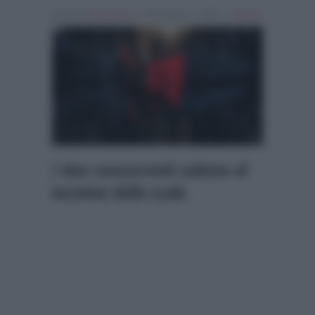
Scritto da
Denis Bocca
, il Novembre 1, 2024 , in
Musica
I due concorrenti cadono al
termine delle scale