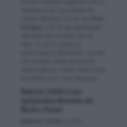
dovuto chiamare qualcuno che lo
aiutasse e per l’occasione ha
chiesto all’amico di una vita
Pino
Insegno
, che ha già partecipato
allo show del venerdì sera di
Rai1. E com’è andata la
performance? Benissimo, se solo
non fossero caduti al termine
della scalinata. Subito Carlo Conti
ha chiesto loro come stessero.
Roberto Ciufoli è una
spettacolare Brunetta dei
Ricchi e Poveri
Roberto Ciufoli
è stato