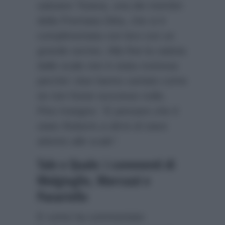
salutare Tiziana, una dei membri
della Premiata Ditta, che si è
complimentata con loro con un
grande sorriso. Alla fine la caduta
dalle scale non è stata rovinosa
perché i due hanno cantato come
se non fosse successo nulla.
Pino Insegno:
“E pensare che è
stato Roberto a dirmi di stare
attento alle scale”
.
Tale e Quale: i commenti di
Malgioglio, Marcuzzi e
Panariello
E come ha commentato