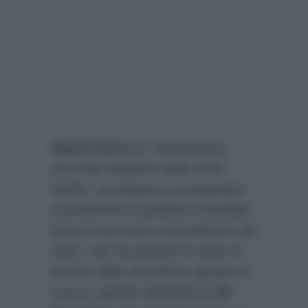
Squid Game 2
, l’attesissima
seconda stagione della serie
Netflix, si prepara a conquistare
nuovamente il pubblico mondiale.
Dopo il successo straordinario del
2021, che ha portato la serie al
vertice delle classifiche globali, il
nuovo capitolo debutterà il
26