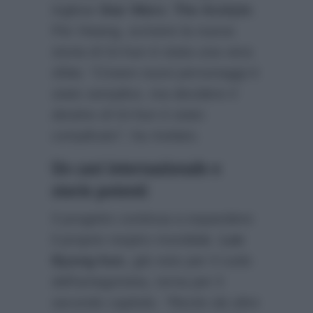
inglese
Star Wars: The Acolyte
.
Per Hwang, scrivere la nuova
storia di Gi-hun è stata una vera
sfida:
“Creare nuovi personaggi è
stato semplice, ma decidere il
destino di Gi-hun è stato
complicato”
, ha rivelato.
Un cast internazionale e
storie potenti
Il progetto continua a espandere
il proprio respiro mondiale.
Lee
Byung-hun
, già noto per il ruolo
dell’antagonista, torna per il
secondo capitolo.
“Recito da oltre