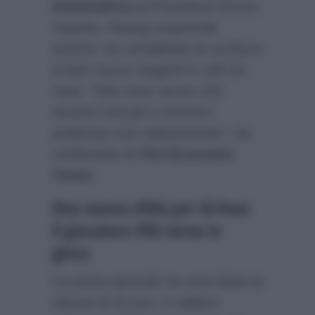
drammatica
ai Primetime Emmy
Awards, Hwang sorprende
ancora: ha completato la scrittura
di due nuove stagioni in soli sei
mesi.
“Non sono sicuro che
riuscirò mai più a scrivere
qualcosa così velocemente”
, ha
confessato al
The Economic
Times
.
Una nuova sfida per Gi-hun:
il giocatore 456 torna in
gioco
La storia riprende tre anni dopo la
vittoria di Gi-hun, il celebre