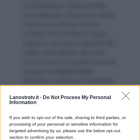
riconoscimento internazionale.
Nel frattempo, il fenomeno Squid
Game non si ferma: sono in
cantiere una versione in lingua
inglese e una nuova stagione del
reality show ispirato alla serie.
Cosa ne pensi di questa seconda
stagione di
Squid Game
?
Riuscirà a conquistare il pubblico
e superare il successo della
Lanostratv.it -
Do Not Process My Personal
prima? Condividi la tua opinione
Information
nei commenti e facci sapere se
guarderai la serie su Netflix!
If you wish to opt-out of the sale, sharing to third parties, or
processing of your personal or sensitive information for
targeted advertising by us, please use the below opt-out
section to confirm your selection.