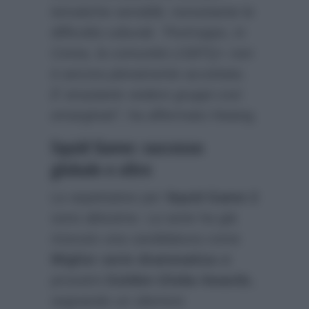
tematiche sensibili, nonostante le
difficoltà culturali.
“Purtroppo, in
Corea, la comunità LGBTQ+ non
è ancora pienamente accettata.
È straziante vedere gruppi così
emarginati”
, ha affermato Hwang.
Squid Game: successo
globale e oltre
Le aspettative per
Squid Game 2
sono altissime. La serie ha già
ricevuto una candidatura come
Miglior serie drammatica
ai
prossimi
Golden Globe Awards
,
segnando un ulteriore