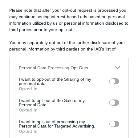
Please note that after your opt-out request is processed you
may continue seeing interest-based ads based on personal
information utilized by us or personal information disclosed to
third parties prior to your opt-out.
You may separately opt-out of the further disclosure of your
personal information by third parties on the IAB’s list of
downstream participants.
Personal Data Processing Opt Outs
This information may also be disclosed by us to third parties
on the IAB’s List of Downstream Participants that may further
ULTIME NOTIZIE
I want to opt-out of the Sharing of my
disclose it to other third parties.
personal data.
Temptation Island, Danilo
Opted In
D’Angelo ammette: “Non è un
Please note that this website/app uses one or more Google
periodo semplice”
services and may gather and store information including but
I want to opt-out of the Sale of my
Personal Data.
not limited to your visit or usage behaviour. You may click to
Opted In
grant or deny consent to Google and its third-party tags to
Amici: Opi svela una volta per
use your data for below specified purposes in below Google
tutte che tipo di rapporto ha con
I want to opt-out of processing my
consent section.
Michelle
Personal Data for Targeted Advertising.
Opted In