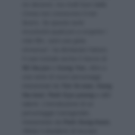
tre decenni, ma molti fuori dalla
Corea non conoscono il mio
lavoro. Se questa serie
incuriosirà qualcuno a scoprire i
miei film, sarà una gioia
immensa”
, ha dichiarato l’attore.
Il cast include anche il ritorno di
Wi Ha-jun
e
Gong Yoo
, oltre a
una serie di nuovi personaggi
interpretati da
Yim Si-wan
,
Kang
Ha-neul
,
Park Gyu-young
e altri
talenti. L’introduzione di un
personaggio transgender,
interpretato da
Park Song-hoon
,
riflette il desiderio di toccare