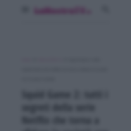
»
»
Home
Serie & Film Tv
Squid Game 2: tutti i
segreti della serie Netflix che torna a sfidare la società
con un gioco mortale
Squid Game 2: tutti i
segreti della serie
Netflix che torna a