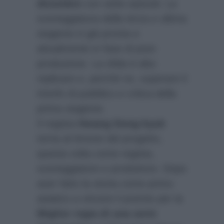
dicembre
con sette episodi. La
sceneggiatura della terza e ultima
stagione è già pronta e
attualmente in fase di post-
produzione. La sfida è alta:
replicare e, perché no, superare il
trionfo di pubblico e critica della
prima stagione.
Il regista
Hwang Dong-hyuk
torna al timone del progetto,
questa volta come regista,
sceneggiatore e produttore. Dopo
aver fatto la storia come primo
asiatico a vincere il premio per la
Miglior regia di una serie