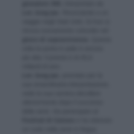
giocatore 456
, interpretato da
Lee Jung-jae
. Rinunciando a un
viaggio negli Stati Uniti, Gi-hun si
ritrova nuovamente coinvolto nel
gioco di sopravvivenza
. Questa
volta la posta in palio è ancora
più alta: il premio è di 45,6
miliardi di won.
Lee Jung-jae
, premiato per la
sua straordinaria interpretazione,
vede la sua carriera decollare
ulteriormente dopo il successo
della serie. Ha partecipato al
Festival di Cannes
e ha ottenuto
un ruolo nella serie in lingua