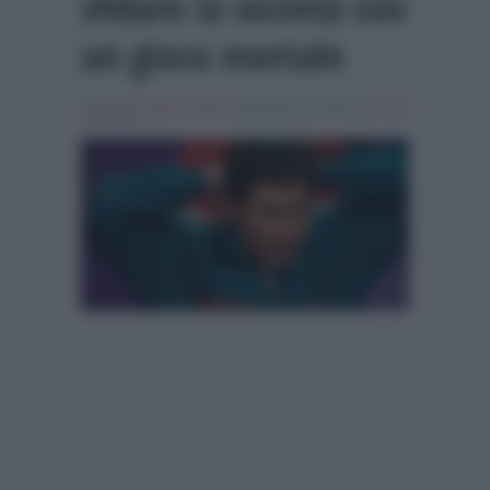
sfidare la società con
un gioco mortale
Scritto da
Antonio Vitale
, il Dicembre 25, 2024 , in
Serie
& Film Tv