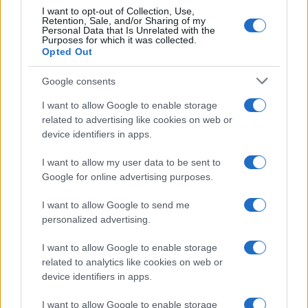
I want to opt-out of Collection, Use,
Temptation Island, Danilo diffida
Retention, Sale, and/or Sharing of my
Simona Giordano che replica:
Personal Data that Is Unrelated with the
“Ho conservato gli screen”
Purposes for which it was collected.
Opted Out
Ballando con le stelle 2026,
Google consents
rivoluzione di Milly Carlucci:
tutte le indiscrezioni
I want to allow Google to enable storage
related to advertising like cookies on web or
device identifiers in apps.
Temptation Island, la
confessione di Perla Vatiero:
I want to allow my user data to be sent to
“Non riesco più a guardarlo”
Google for online advertising purposes.
I want to allow Google to send me
Grazia Kendi soffre per la fine della storia con
personalized advertising.
Mattia Scudieri: “So cosa ci ha distrutti”
Temptation Island, puntata speciale a
I want to allow Google to enable storage
settembre? Lo spoiler di Rosario Monetti
related to analytics like cookies on web or
Carmen Russo ed Enzo Paolo Turchi nel cast di
device identifiers in apps.
Amici? La loro risposta spiazza
I want to allow Google to enable storage