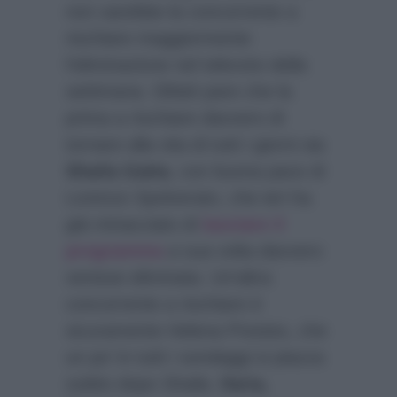
non sarebbe la concorrente a
rischiare maggiormente
l’eliminazione nel televoto della
settimana. Difatti pare che la
prima a rischiare davvero di
tornare alla vita di tutti i giorni sia
Shaila Gatta
, con buona pace di
Lorenzo Spolverato, che ieri ha
già minacciato di
lasciare il
programma
a sua volta davvero
venisse eliminata. Un’altra
concorrente a rischiare è
sicuramente Helena Prestes, che
un po’ in tutti i sondaggi si piazza
subito dopo Shaila.
Ilaria,