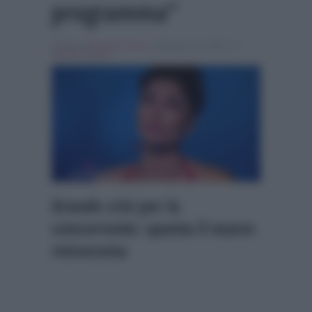
programma”
Scritto da
Alessio Cimino
, il Gennaio 10, 2025 , in
Grande Fratello
Grande crisi per la
concorrente: spunta il nuovo
retroscena