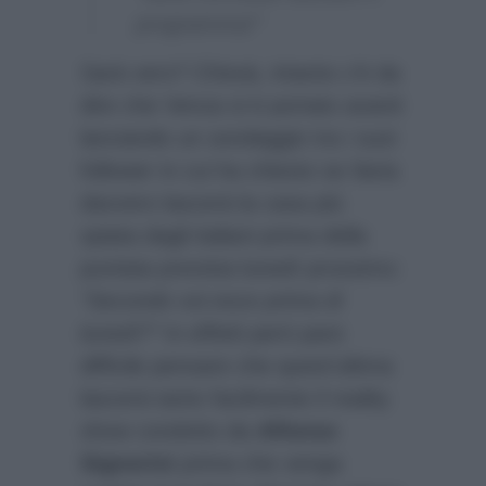
programma!”
Sarà vero? Chissà, intanto c’è da
dire che Venza si è portato avanti
lanciando un sondaggio tra i suoi
follower in cui ha chiesto se Ilaria
davvero lascerà la casa più
spiata dagli italiani prima della
puntata prevista lunedì prossimo:
“Secondo voi esce prima di
lunedì?”
In effetti però pare
difficile pensare che quest’ultima
lascerà tanto facilmente il reality
show condotto da
Alfonso
Signorini
prima che venga