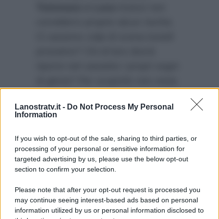
Tommaso e Luca
invece non
correbbrro proprio alcun rischio.
Ci saranno colpi di scena lunedì
prossimo? Chi di loro dovrà
riporre nel cassetto i propri sogni
di gloria? Per scoprirlo non resta
che sintonizzarsi lunedì prossimo
Lanostratv.it -
Do Not Process My Personal
su Canale 5 alle 21.40 circa
Information
subito dopo la messa in onda di
Striscia La Notizia.
If you wish to opt-out of the sale, sharing to third parties, or
processing of your personal or sensitive information for
targeted advertising by us, please use the below opt-out
section to confirm your selection.
Please note that after your opt-out request is processed you
may continue seeing interest-based ads based on personal
information utilized by us or personal information disclosed to