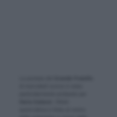
La puntata del
Grande Fratello
di mercoledì scorso è stata
particolarmente probante per
Ilaria Galassi
. Difatti
quest’ultima è finita al centro