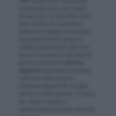
delle polemiche a causa della
violenta lite avuta con Helena
Prestes per cui entrambe sono
finite d’ufficio in nomination.
Ebbene si segnala che l’esperto
di gossip Amedeo Venza ha
rivelato direttamente nelle sue
storie su instagram che dopo la
diretta condotta da
Alfonso
Signorini
quest’ultima sarebbe
stata per tanto tempo in
confessionale perchè avrebbe
avuto un crollo emotivo:
“E’ stata
per diverso tempo in
confessionale presa da una forte