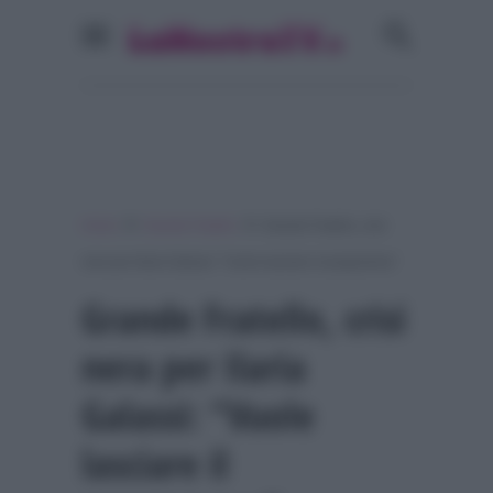
»
»
Home
Grande Fratello
Grande Fratello, crisi
nera per Ilaria Galassi: “Vuole lasciare il programma”
Grande Fratello, crisi
nera per Ilaria
Galassi: “Vuole
lasciare il