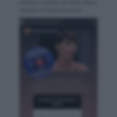
svelato il risultato del tanto atteso
televoto di lunedì prossimo.