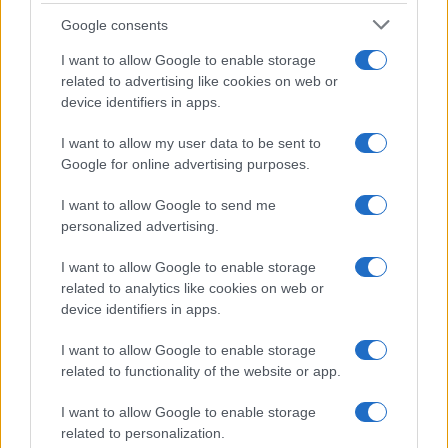
Uomini e Donne, sfogo al veleno
Google consents
di Ludovica Valli: “Letto cose
sconvolgenti su di me”
I want to allow Google to enable storage
related to advertising like cookies on web or
device identifiers in apps.
Uomini e Donne, retroscena di
Alice Barisciani: “Ricevevo
I want to allow my user data to be sent to
minacce e insulti”
Google for online advertising purposes.
I want to allow Google to send me
Belen Rodriguez ritrova la serenità: il bacio
con il compagno Gaetano Fidanzati
personalized advertising.
Uomini e Donne, Elisabetta Gigante in
I want to allow Google to enable storage
ospedale: “Barcollo ma non mollo”
related to analytics like cookies on web or
Temptation Island, affari d’oro per Giovanni
device identifiers in apps.
Grazioso: attività in espansione?
I want to allow Google to enable storage
Benjamin Mascolo replica alla sua ex
related to functionality of the website or app.
fidanzata Bella Thorne: “Dicono di me…”
Amici, Simone Nolasco vittima di un
I want to allow Google to enable storage
incidente: “Mi è passata tutta la vita davanti”
related to personalization.