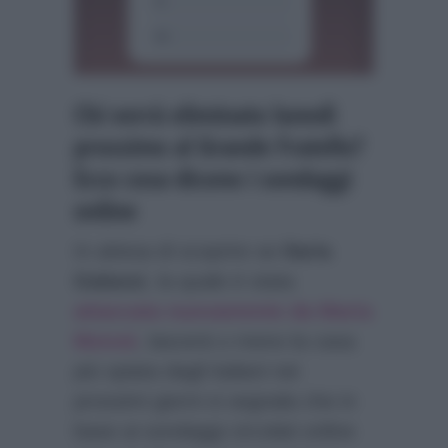
Chi verrà eliminato lunedì
prossimo al Grande Fratello?
Ecco cosa dicono i sondaggi
online
In attesa di scoprire se
Ilaria
Galassi
, la quale è stata
attaccata nuovamente da Maria
Monsè
, lascerà o meno la casa
più spiata dagli italiani nei
prossimi giorni si segnala che in
base ai sondaggi circolati online