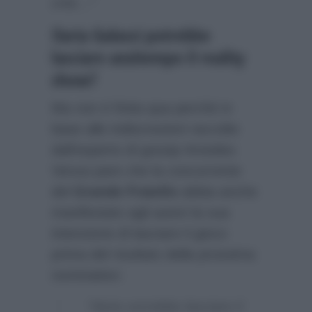
crisi…”
Ilaria Galassi potrebbe
lasciare anzitempo il reality
show?
Ma non è finita qua perchè in
base alle indiscrezioni raccolte
dall’esperto di gossip Amedeo
Venza pare che la concorrente
del
Grande Fratello
abbia anche
manifestato agli autori la sua
intenzione di lasciare il gioco
prima del risultato della prossima
nomination:
“Ilaria vorrebbe lasciare il