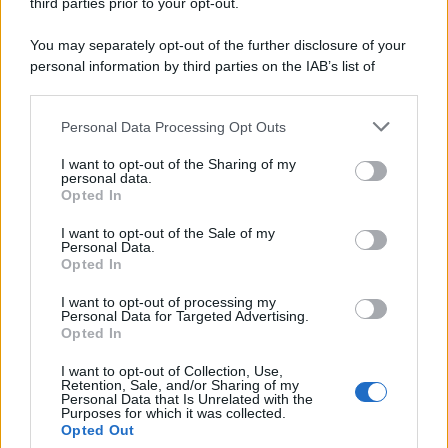
third parties prior to your opt-out.
You may separately opt-out of the further disclosure of your
personal information by third parties on the IAB’s list of
downstream participants.
Personal Data Processing Opt Outs
This information may also be disclosed by us to third parties
ULTIME NOTIZIE
on the IAB’s List of Downstream Participants that may further
I want to opt-out of the Sharing of my
disclose it to other third parties.
personal data.
Amici, già finita tra Nicola
Opted In
Marchionni e Valentina Pesaresi:
Please note that this website/app uses one or more Google
“Siamo molto distanti”
services and may gather and store information including but
I want to opt-out of the Sale of my
Personal Data.
not limited to your visit or usage behaviour. You may click to
Opted In
grant or deny consent to Google and its third-party tags to
La Ruota della Fortuna,
use your data for below specified purposes in below Google
complimenti per Gerry Scotti:
I want to opt-out of processing my
“Avrai un futuro fantastico”
consent section.
Personal Data for Targeted Advertising.
Opted In
I want to opt-out of Collection, Use,
Helena Prestes e Javier Martinez
Retention, Sale, and/or Sharing of my
sono in crisi oppure no? Lui
Personal Data that Is Unrelated with the
rompe il silenzio
Purposes for which it was collected.
Opted Out