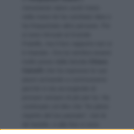
nonostante siano usciti mano
nella mano lei ha cambiato idea e
ha frequentato altre persone. Poi
si sono ritrovati al Grande
Fratello, ma il loro rapporto non si
è risanato. Ora lui sembra essere
molto preso dalla bionda
Chiara
Cainelli
che ha espresso le sue
paure arrivando a commuoversi
perché si sta accorgendo di
provare sempre di più per lui. Ha
continuato col dire che
“ho pieno
rispetto del tuo passato”
, non le
dà fastidio, e alla fine si sono
stretti in un caldo abbraccio che