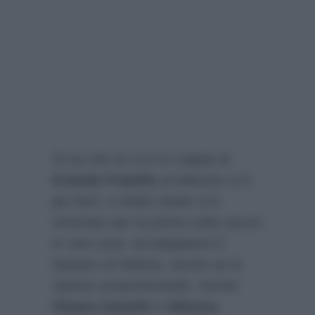
Si sa che se si è in coppia al
Grande Fratello
al televoto si è
più forti, e infatti Javier si è
mostrato per la prima volta sicuro
in una cosa: accalappiarsi il
fandom di Helena, anche se lo
stanno smascherando. Anche
Chiara Cainelli
e
Alfonso