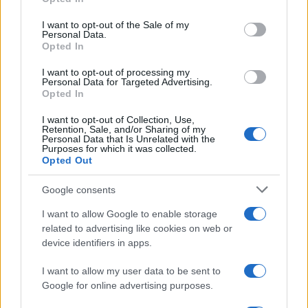
sono in crisi oppure no? Lui
Please note that this website/app uses one or more Google
rompe il silenzio
services and may gather and store information including but
I want to opt-out of the Sale of my
Personal Data.
not limited to your visit or usage behaviour. You may click to
Opted In
grant or deny consent to Google and its third-party tags to
Uomini e Donne, sfogo al veleno
use your data for below specified purposes in below Google
di Ludovica Valli: “Letto cose
I want to opt-out of processing my
sconvolgenti su di me”
consent section.
Personal Data for Targeted Advertising.
Opted In
I want to opt-out of Collection, Use,
Uomini e Donne, retroscena di
Retention, Sale, and/or Sharing of my
Alice Barisciani: “Ricevevo
Personal Data that Is Unrelated with the
minacce e insulti”
Purposes for which it was collected.
Opted Out
Belen Rodriguez ritrova la
Google consents
serenità: il bacio con il
compagno Gaetano Fidanzati
I want to allow Google to enable storage
related to advertising like cookies on web or
device identifiers in apps.
Uomini e Donne, Elisabetta
Gigante in ospedale: “Barcollo
I want to allow my user data to be sent to
ma non mollo”
Google for online advertising purposes.