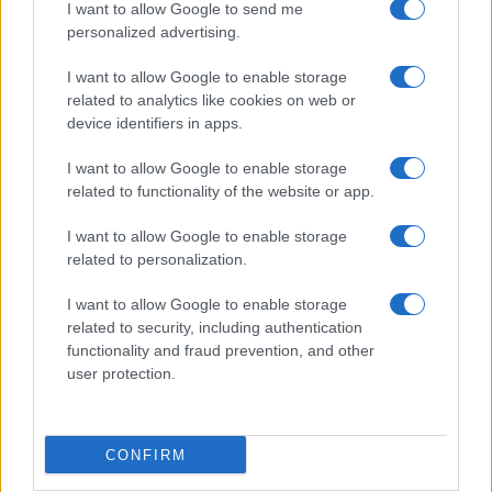
I want to allow Google to send me
Temptation Island, affari d’oro per Giovanni
Grazioso: attività in espansione?
personalized advertising.
Benjamin Mascolo replica alla sua ex
I want to allow Google to enable storage
fidanzata Bella Thorne: “Dicono di me…”
related to analytics like cookies on web or
Amici, Simone Nolasco vittima di un
device identifiers in apps.
incidente: “Mi è passata tutta la vita davanti”
I want to allow Google to enable storage
Un medico in famiglia, l’appello di Margot
related to functionality of the website or app.
Sikabonyi: “Necessario il suo ritorno!”
Temptation Island, Danilo D’Angelo ammette:
I want to allow Google to enable storage
“Non è un periodo semplice”
related to personalization.
I want to allow Google to enable storage
related to security, including authentication
functionality and fraud prevention, and other
user protection.
Programmi Tv
Personaggi
Serie Tv
CONFIRM
Soap
Gossip
Musica
Ascolti Tv