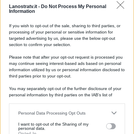
Lanostratv.it -
Do Not Process My Personal
avrà messo in pace il cuore dei
Information
loro fan, che ancora ricordano
la
loro notte di passione
.
If you wish to opt-out of the sale, sharing to third parties, or
processing of your personal or sensitive information for
targeted advertising by us, please use the below opt-out
section to confirm your selection.
Please note that after your opt-out request is processed you
may continue seeing interest-based ads based on personal
information utilized by us or personal information disclosed to
third parties prior to your opt-out.
You may separately opt-out of the further disclosure of your
personal information by third parties on the IAB’s list of
downstream participants.
Personal Data Processing Opt Outs
This information may also be disclosed by us to third parties
ULTIME NOTIZIE
on the IAB’s List of Downstream Participants that may further
I want to opt-out of the Sharing of my
disclose it to other third parties.
personal data.
Helena Prestes e Javier Martinez
Opted In