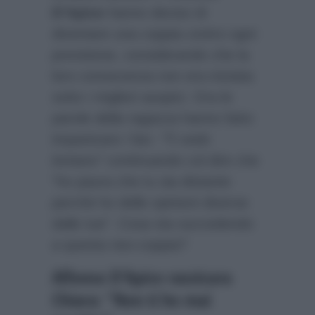
D’Apice
hanno deciso di
diventare una coppia contro ogni
previsione, considerando che la
loro conoscenza non era iniziata
sotto i migliori auspici. Ora le
parole della ragazza hanno fatto
impanicare i fan:
“Ti vedo
lontano”
continuando col dire che
“ho paura che tu sia distante
perché ho delle opinioni diverse
dalle tue”. Cosa sta succedendo
a questa neo-coppia?
Alfonso D’Apice rassicura
Chiara: “Non ti ho mai