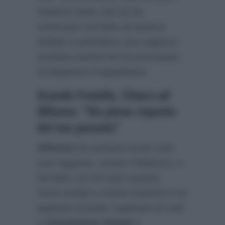
insieme tanto che lui ha
scherzato sul fatto di essersi
andato a prendere una ragazza
trentina mentre lei ha promesso
di imparare il napoletano.
Grande Fratello, Chiara ad
Alfonso: “Ho pieno rispetto
del tuo passato”
Alfonso
ha sempre avuto solo
una ragazza, ovvero Federica, e
ha fatto con lei tutto quanto.
Sono andati a vivere insieme e lui
sperava di poter superare la crisi
a
Temptation Island
e