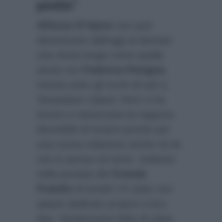
pentito”
Alfonso D’Apice
non può
dimenticare dall’oggi al domani
una storia lunga come quella
avuta con
Federica Petagna
,
messa sotto gli occhi di tutti a
Temptation Island. Però ci ha
tenuto a rassicurare la ragazza
dicendole di essere pronto per
una nuova relazione anche se lei
non lo pensa sul serio. Soltanto
nella puntata del
Grande
Fratello
di lunedì c’è stato uno
spazio dedicato proprio a loro
due. Sembravano felici di stare