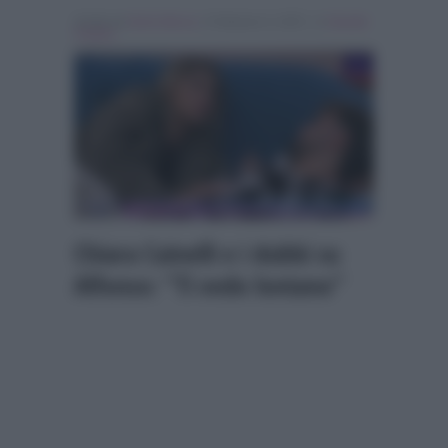
Scritto da
Denis Bocca
, il Febbraio 6, 2025 , in
Grande
Fratello
Chiara Cainelli e i dubbi su
Alfonso: “Ti vedo lontano”