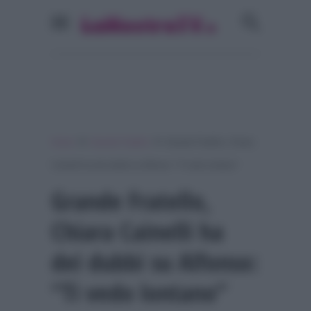
»
»
Home
Grande Fratello
Grande Fratello, Chiara
Cainelli ha dei dubbi su Alfonso: “Ti vedo lontano”
Grande Fratello,
Chiara Cainelli ha
dei dubbi su Alfonso:
“Ti vedo lontano”