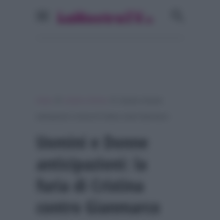
»
»
Home
Uomini e Donne
Uomini e Donne
anticipazioni: la furia di Cristina contro Gianmarco
Uomini e Donne
anticipazioni: la
furia di Cristina
contro Gianmarco