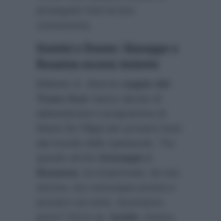
proseguire fuori la loro
conoscenza.
Uomini e Donne: Giuseppe e
Rosanna escono insieme
Ebbene sì, diverse
coppie del
Trono Over
hanno deciso di
abbandonare il programma di
Maria De Filippi per provarci fuori
dal mondo dello spettacolo. Tra
queste anche
Giuseppe e
Rosanna
: lui innamorato, lei non
ancora, ma comunque pronta a
provarci sul serio. Dureranno
poco? Chi lo sa.
Guido
, invece,