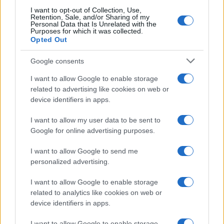
I want to opt-out of Collection, Use,
Marianna Scarci: “Saranno
Retention, Sale, and/or Sharing of my
Famosi? Niente cachet. Ecco
Personal Data that Is Unrelated with the
com’era Maria De Filippi”
Purposes for which it was collected.
Opted Out
Temptation Island, Soraya
Google consents
Sabetta massacrata: “Sono stata
minacciata di morte”
I want to allow Google to enable storage
related to advertising like cookies on web or
device identifiers in apps.
Andrea Dal Corso come sta dopo
l’incidente: “Operazione fatta.
I want to allow my user data to be sent to
Ecco cosa mi aspetta”
Google for online advertising purposes.
I want to allow Google to send me
Temptation Island torna a settembre su
Canale 5? Raffaella Mennoia rompe il silenzio
personalized advertising.
Raffaella Griggi su Chi l’ha visto: “Sciarelli mi
I want to allow Google to enable storage
ha detto di essere meno buona”
related to analytics like cookies on web or
The Voice Senior, rivoluzione in giuria:
device identifiers in apps.
Fiorella Mannoia sostituisce Loredana Bertè
I want to allow Google to enable storage