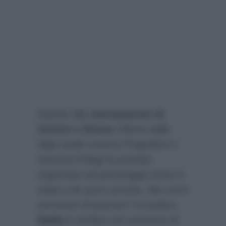
Stando alle
anticipazioni di
Uomini e Donne
offerte dalle
talpe quali Lorenzo Pugnaloni e
Gemma Palagi la puntata
registrata nel pomeriggio di ieri è
stata a dir poco accesa. Ma cos’è
successo di preciso? In pratica
Nadia
è andata nel camerino di