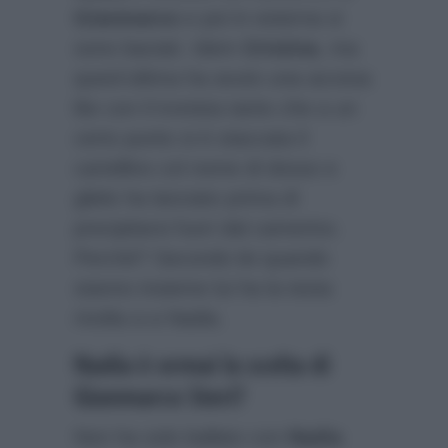
Gianmarco
e poi in esterna si
sono baciati. Idem
Cristina
, ma
quest’ultima ha avuto una accesa
lite con il tronista tanto che a un
certo punto si è staccata il
cartellino col nome di dosso e
glielo ha lanciato prima di
precipitarsi fuori dal camerino.
Perché? Secondo lei quando
stanno insieme lui ha la testa
rivolta a a Nadia.
Nadia è ormai la scelta di
Gianmarco Steri?
Non ha solo ballato con
Nadia