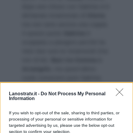
dopo ave chiuso con Sabrina si è
dichiarato innamorato di
Gloria
;
ma non sono ancora una coppia.
A questo punto
Sabrina
è
scoppiata a piangere perché ha
visto due suoi ex innamorati (ma
non di lei).
Baci tra Gemma e
Arcangelo
, ma quest’ultimo
vuole conoscere pure Sabrina.
Infine segnalazioni su
Valentina
Lanostratv.it -
Do Not Process My Personal
da parte di
Alessio
, che
Information
nell’ultima puntata
le ha urlato
contro
.
If you wish to opt-out of the sale, sharing to third parties, or
processing of your personal or sensitive information for
targeted advertising by us, please use the below opt-out
section to confirm your selection.