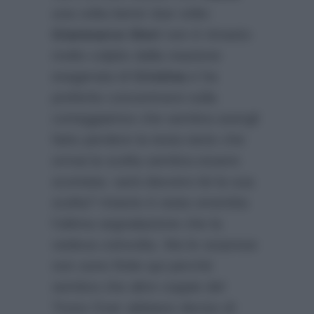
una volta bensì due volte:
Gianmarco Steri
non è rimasto
molto colpito dalla reazione
esagerata di
Cristina
e ha
preferito concentrarsi sulla
corteggiatrice che sembra avergli
fatto perdere la testa tanto che
ormai la scelta sembra essere
scontata: sarà davvero lei la sua
scelta? Intanto è stata smentita
l’ultima segnalazione che la
vedeva coinvolta. Ma le sorprese
non sono finite qui perché
sembra che altre coppie del
Trono Over abbiano deciso di