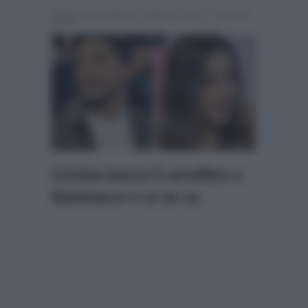
Scritto da
Denis Bocca
, il Aprile 28, 2025 , in
Uomini e
Donne
Cristina lancia il cartellino a
Gianmarco e se ne va