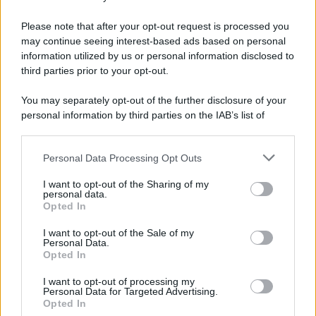
Please note that after your opt-out request is processed you
may continue seeing interest-based ads based on personal
information utilized by us or personal information disclosed to
third parties prior to your opt-out.
You may separately opt-out of the further disclosure of your
personal information by third parties on the IAB’s list of
downstream participants.
Personal Data Processing Opt Outs
This information may also be disclosed by us to third parties
ULTIME NOTIZIE
on the IAB’s List of Downstream Participants that may further
I want to opt-out of the Sharing of my
disclose it to other third parties.
personal data.
Temptation Island, puntata
Opted In
speciale a settembre? Lo spoiler
Please note that this website/app uses one or more Google
di Rosario Monetti
services and may gather and store information including but
I want to opt-out of the Sale of my
Personal Data.
not limited to your visit or usage behaviour. You may click to
Opted In
grant or deny consent to Google and its third-party tags to
Carmen Russo ed Enzo Paolo
use your data for below specified purposes in below Google
Turchi nel cast di Amici? La loro
I want to opt-out of processing my
risposta spiazza
consent section.
Personal Data for Targeted Advertising.
Opted In