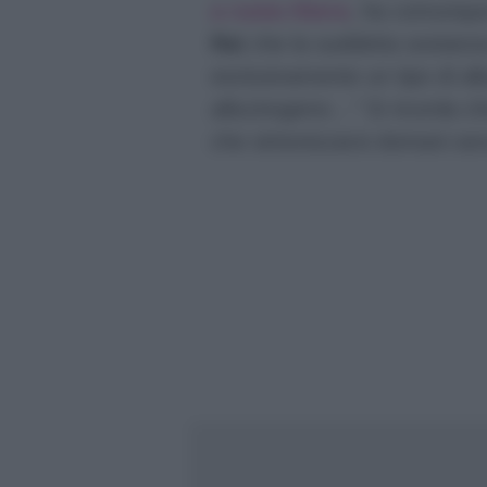
a ruota libera
, ha comunque 
Rai
che la suddetta sostanz
esclusivamente un tipo di al
allucinogeno…”
Si ricorda ch
che sintonizzarsi domani ser