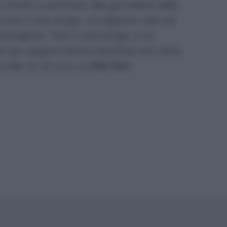
tenuto a precisare alla giornalista della
a non è una droga, ma appunto solo ed
lucinogeno:
“Non è una droga, è un
e per seguire l’intera intervista non resta
a alle 21.20 circa su
Rai Due
.