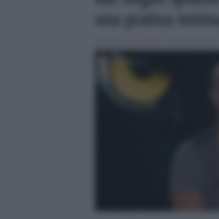
una pratica intim
Scritto da
Alessio Cimino
, il Maggio 19, 2025 ,