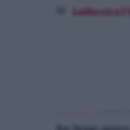
»
»
Home
Personaggi Tv
Raz Degan spiazza
Raz Degan spiazza