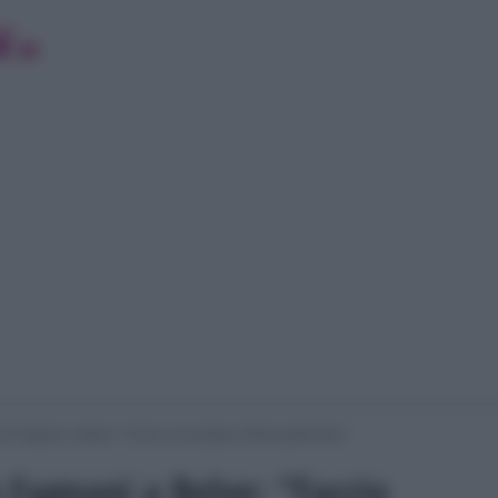
 Fagnani a Belve: “Faccio una pratica intima particolare”
 Fagnani a Belve: “Faccio