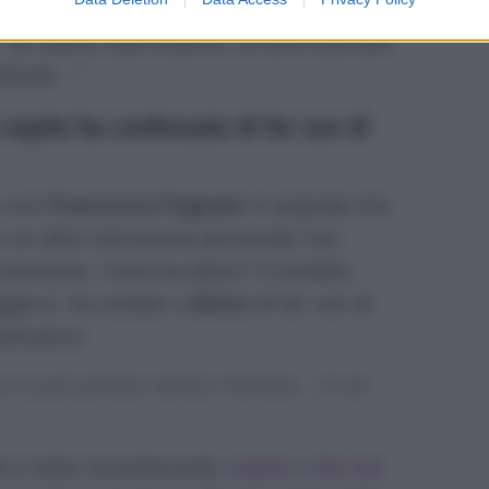
n fallimento, anzi:
“Non lo definisco un
o…Se siamo stati insieme 14 anni vuol dire
rofondo…”
 ospite ha confessato di far uso di
a con
Francesca Fagnani
si segnala che
 un altro retroscena personale mai
 momento. Cosa ha detto? Il modello,
gio.it
, ha svelato a
Belve
di far uso di
yahuasca:
me ti può portare dentro l’inferno…A me
ale è stato recentemente
ospite a Da noi