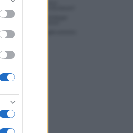
 Simone Nolasco vittima di un
to grant or
nte: “Mi è passata tutta la vita davanti”
ed purposes
ico in famiglia, l’appello di Margot
nyi: “Necessario il suo ritorno!”
tion Island, Danilo D’Angelo ammette:
 un periodo semplice”