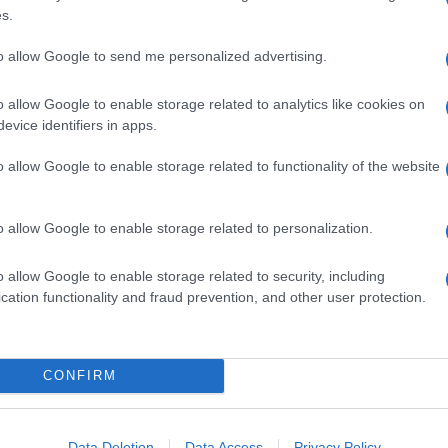
s.
to allow Google to send me personalized advertising.
llo di origini israeliane, sempre in
a poi raccontato del suo rapporto con la
o allow Google to enable storage related to analytics like cookies on
uest’ultimo ha anche colto la palla al
evice identifiers in apps.
a legata al blitz antidroga in cui sono
o allow Google to enable storage related to functionality of the website
 pienamente. Quest’ultimo, come riportato
tti raccontato a
Francesca Fagnani
che la
o allow Google to enable storage related to personalization.
a è stata la presunta macchina del fango
nti:
o allow Google to enable storage related to security, including
cation functionality and fraud prevention, and other user protection.
acchina mediatica era la vera belva…
a un certo punto sono arrivate venti
CONFIRM
non piaceva il nostro successo…”
to dopo ben 14 anni Degan ha confessato
Data Deletion
Data Access
Privacy Policy