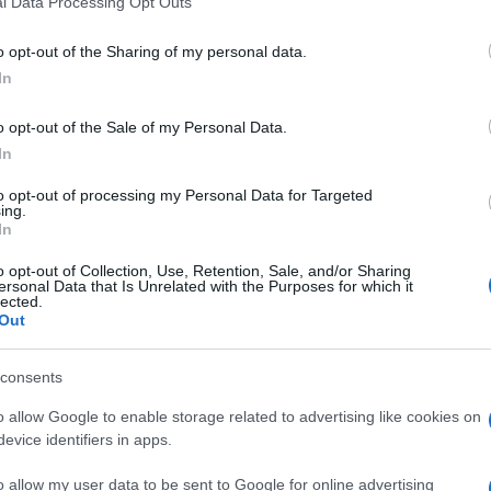
l Data Processing Opt Outs
Amici,
including but not limited to your visit or usage behaviour. You may click 
i racconterà a 360 gradi. Ovviamente
incide
 to Google and its third-party tags to use your data for below specifi
o opt-out of the Sharing of my personal data.
trata e proprio in queste ore sono uscite le
ogle consent section.
Un med
In
Sikabo
e ha detto. E si segnala che ha fatto
Tempta
a intimità. Difatti come ha riportato il
o opt-out of the Sale of my Personal Data.
“Non è
di Paola Barale
ha confessato di fare
In
anni chiamata brahmachari che consiste
to opt-out of processing my Personal Data for Targeted
ing.
atico ‘brahmachari’, cioè mantenere
In
 motivi spirituali…”
Ovviamente la
o opt-out of Collection, Use, Retention, Sale, and/or Sharing
oluto vederci chiaro sulla faccenda
ersonal Data that Is Unrelated with the Purposes for which it
lected.
erito. E quest’ultimo, con estrema
Out
nto segue:
consents
uli…Lo pratico ancora oggi, da oltre 20
o allow Google to enable storage related to advertising like cookies on
 la batteria non finisce!”
evice identifiers in apps.
rlare del suo rapporto con la
o allow my user data to be sent to Google for online advertising