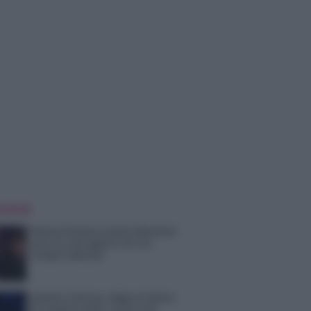
 NOTIZIE
Helena Prestes e Javier Martinez
sono in crisi oppure no? Lui
rompe il silenzio
Uomini e Donne, sfogo al veleno
di Ludovica Valli: “Letto cose