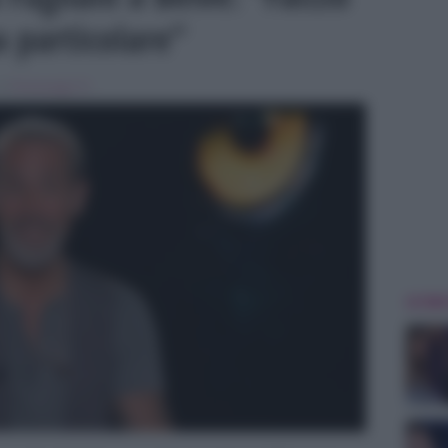
a particolare”
 in
Personaggi Tv
ULTIME