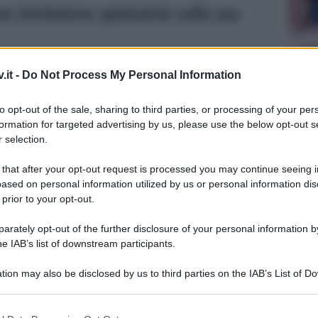
na rivelazione spiazzante sulla sua
.it -
Do Not Process My Personal Information
to opt-out of the sale, sharing to third parties, or processing of your per
formation for targeted advertising by us, please use the below opt-out s
 selection.
 that after your opt-out request is processed you may continue seeing i
ased on personal information utilized by us or personal information dis
 prior to your opt-out.
rately opt-out of the further disclosure of your personal information by
he IAB’s list of downstream participants.
Tempta
na scorsa a causa dell’Eurovision Song
Grazio
tion may also be disclosed by us to third parties on the IAB’s List of 
 that may further disclose it to other third parties.
mani sera
Francesca Fagnani
con una
Benjam
fidanz
ma di interviste. Tra gli ospiti ci sarà
 that this website/app uses one or more Google services and may gath