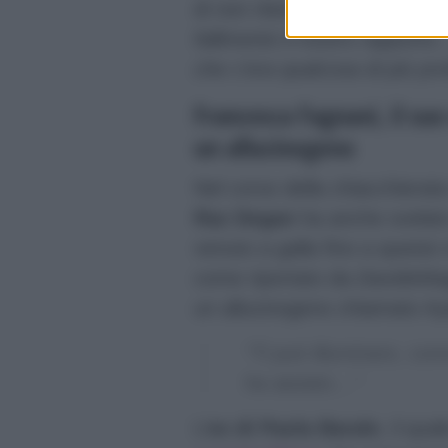
di non ritenerlo certamente u
fallimento il nostro rapport
che c’era qualcosa di più p
Francesca Fagnani, il suo
un allucinogeno
Nel corso della chiacchierat
Raz Degan
ha anche svelato
venuto a galla fino a questo
come riportato da
DavideMag
un allucinogeno chiamato A
“Ti può illuminare, co
ha aiutato…”
L’
ex di Paola Barale
, il qu