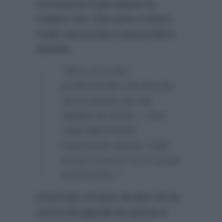
circostanza il giornalista ha
rivelato che i due pare si siano
molto riavvicinati in quest’ultimo
periodo:
“Non c’è scelta
professionale che Bonolis
faccia senza che sia
vigilata da Sonia…I due
negli ultimi tempi
trascorrono anche molto
tempo insieme tra le pareti
domestiche..”
D’atronde c’è pure da dire che la
stessa Bruganelli ha spesso e