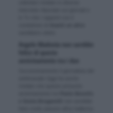
volentieri rivelato in diverse
interviste rilasciate sui giornali e
in Tv che i rapporti con il
conduttore di
Avanti un altro
sarebbero ottimi.
Angelo Madonia non sarebbe
felice di questo
avvicinamento tra i due
Successivamente il giornalista del
settimanale
Oggi
ha anche
rivelato che questo presunto
avvicinamento tra
Paolo Bonolis
e Sonia Bruganelli
non avrebbe
fatto molto piacere all’ex ballerino