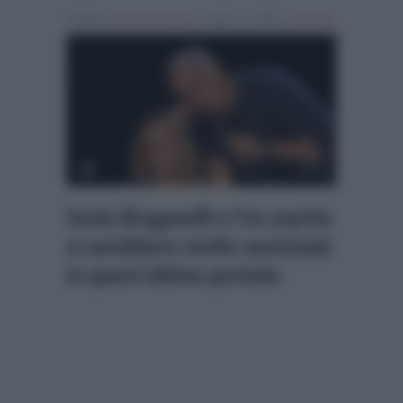
Scritto da
Alessio Cimino
, il Luglio 17, 2025 , in
Gossip
Sonia Bruganelli e l’ex marito
si sarebbero molto avvicinati
in quest’ultimo periodo