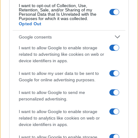
I want to opt-out of Collection, Use,
Temptation island, Karina
Retention, Sale, and/or Sharing of my
Cascella al posto di Filippo
Personal Data that Is Unrelated with the
Bisciglia? La risposta spiazza
Purposes for which it was collected.
Opted Out
Grande Fratello: Federica
Google consents
Rosatelli torna a parlare
dell’episodio del bicchiere
I want to allow Google to enable storage
lanciato
related to advertising like cookies on web or
device identifiers in apps.
Uomini e Donne, gossip su
Asmaa e Cristiano: “Si prendono
I want to allow my user data to be sent to
e si lasciano”
Google for online advertising purposes.
I want to allow Google to send me
Amici, già finita tra Nicola Marchionni e
Valentina Pesaresi: “Siamo molto distanti”
personalized advertising.
La Ruota della Fortuna, complimenti per
I want to allow Google to enable storage
Gerry Scotti: “Avrai un futuro fantastico”
related to analytics like cookies on web or
Helena Prestes e Javier Martinez sono in crisi
device identifiers in apps.
oppure no? Lui rompe il silenzio
I want to allow Google to enable storage