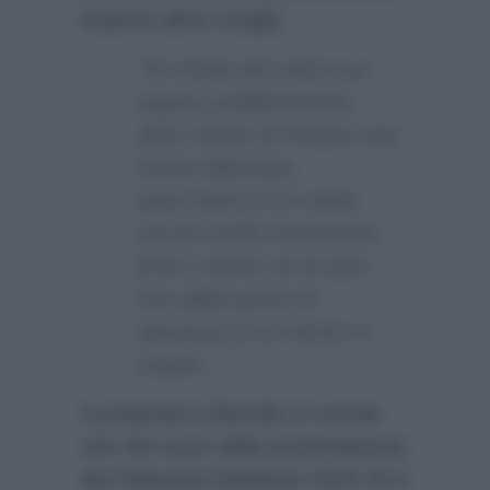
insieme all’ex moglie:
“Se Sonia dal canto suo
augura pubblicamente
all’ex marito di trovarsi una
nuova fidanzata,
quest’ultimo è in realtà
ancora molto innamorato
di lei e dentro di sè pare
non abbia perso la
speranza di un ritorno in
coppia…”
A proposito d Bonolis si ricorda
che nel corso della presentazione
dei Palinsesti Mediaset 2025-26 è