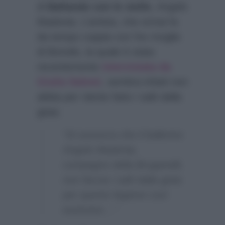
di
Ballando con le stelle
, Angelo
Madonia. L’artista, che ormai fa
da tempo coppia con l’ex moglie
di Bonolis, la quale è stata
recentemente
intervistata da
Giulia Salemi
, sembra infatti non
abbia per niente fatto i salti dalla
gioia:
“Si sussurra che il ballerino
Angelo Madonia,
compagno della Bruganelli,
non faccia i salti dalla gioia
per questo legame così
esclusivo…”