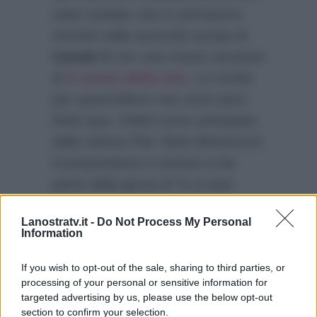
stato svelato che in primavera
tornerà nella seconda serata di
Canale 5
con una nuova versione
di
Il senso della vita
. Le novità
per quest’ultimo non sono però
finite qua. Infatti come anticipato
dallo stesso Pier Silvio Berlusconi
il presentatore è entrato a far
parte della giuria di Tu si que
vales andando a prendere così il
Lanostratv.it -
Do Not Process My Personal
posto di Gerry Scotti, che al
Information
momento è impegnatissimo con
la sua La ruota della fortuna.
If you wish to opt-out of the sale, sharing to third parties, or
processing of your personal or sensitive information for
targeted advertising by us, please use the below opt-out
section to confirm your selection.