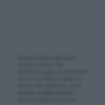
Alberto Dandolo sulle pagine
dell’ultimo numero del
settimanale
Oggi
si è concentrato
pure su una delle ex coppie più
famose dello spettacolo. Si sta
parlando di
Paolo Bonolis
e
della Bruganelli. E in questa