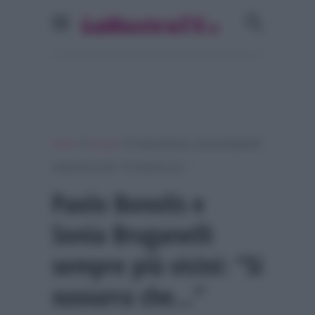
»
»
Home
Gossip
Paolo Bonolis e Sonia Bruganelli
sempre più vicini: “Si sussurra che…”
Paolo Bonolis e
Sonia Bruganelli
sempre più vicini: “Si
sussurra che…”