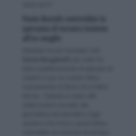
Sarà vero?
Paolo Bonolis nutrirebbe la
speranza di tornare insieme
all’ex moglie
Dandolo ha poi ricordato che
Sonia Bruganelli
più volte ha
detto pubblicamente di sperare di
vedere il suo ex marito felice
nuovamente al fianco di un’altra
donna. Tuttavia in base alle
indiscrezioni raccolte dal
giornalista del periodico
Oggi
sembra che invece quest’ultimo
nutrirebbe al contrario di tornare