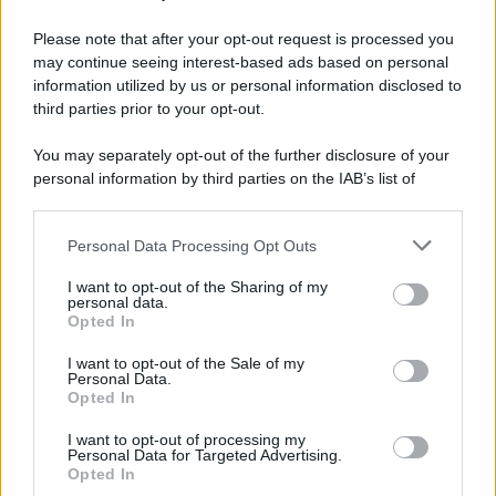
Please note that after your opt-out request is processed you
may continue seeing interest-based ads based on personal
information utilized by us or personal information disclosed to
third parties prior to your opt-out.
You may separately opt-out of the further disclosure of your
personal information by third parties on the IAB’s list of
downstream participants.
Personal Data Processing Opt Outs
This information may also be disclosed by us to third parties
ULTIME NOTIZIE
on the IAB’s List of Downstream Participants that may further
I want to opt-out of the Sharing of my
disclose it to other third parties.
personal data.
Manuela Carriero e Francesco
Opted In
Chiofalo: “Saremo genitori in età
Please note that this website/app uses one or more Google
avanzata”
services and may gather and store information including but
I want to opt-out of the Sale of my
Personal Data.
not limited to your visit or usage behaviour. You may click to
Opted In
grant or deny consent to Google and its third-party tags to
Senza Cri dopo la rimozione del
use your data for below specified purposes in below Google
seno racconta: “Quando ho visto
I want to opt-out of processing my
le cicatrici…”
consent section.
Personal Data for Targeted Advertising.
Opted In