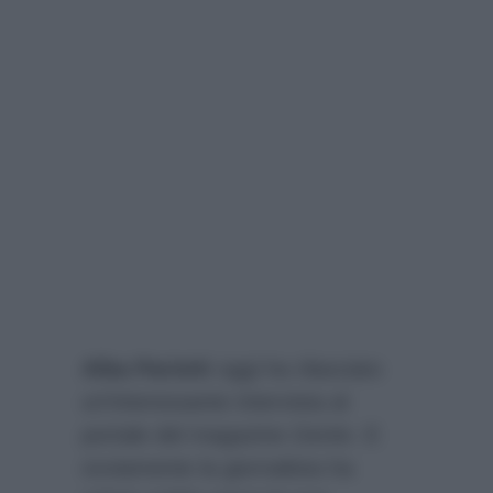
Alba Parietti
oggi ha rilasciato
un’interessante intervista al
portale del magazine
Gente
. E
ovviamente la giornalista ha