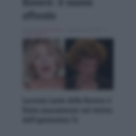
Rovere: il nuovo
affondo
Scritto da
Alessio Cimino
, il Settembre 18, 2025 , in
Personaggi Tv
Lucrezia Lante della Rovere è
finita nuovamente nel mirino
dell’opinionista Tv