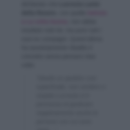
dichiarato che
Lucrezia Lante
della Rovere
, con quella
battuta
a La volta buona
, non abbia
insultato solo lei, ma pure tutti i
suoi ex compagni. Quest’ultima
ha assolutamente ribadito il
concetto senza pensarci due
volte:
“Dando un giudizio così
superficiale, non veritiero e
stupido Lucrezia si è
permessa di giudicare
negativamente anche le
persone con cui sono