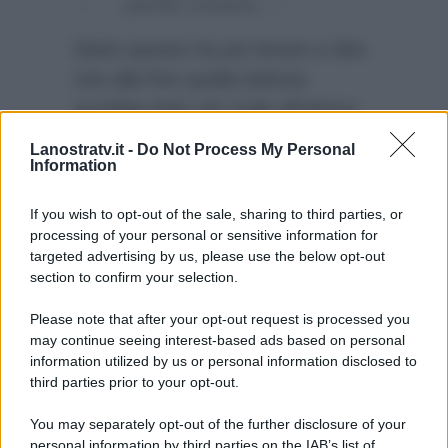
parole contano…”
Detto questo ha poi tenuto a dire
che alla fine quella battuta
avrebbe fatto più male all’attrice
che a lei:
“E quell’uscita ha fatto
Lanostratv.it -
Do Not Process My Personal
Information
più male a lei che a me…Anzi: a
me ha fatto quasi un favore…”
If you wish to opt-out of the sale, sharing to third parties, or
processing of your personal or sensitive information for
targeted advertising by us, please use the below opt-out
section to confirm your selection.
Please note that after your opt-out request is processed you
may continue seeing interest-based ads based on personal
information utilized by us or personal information disclosed to
third parties prior to your opt-out.
You may separately opt-out of the further disclosure of your
personal information by third parties on the IAB’s list of