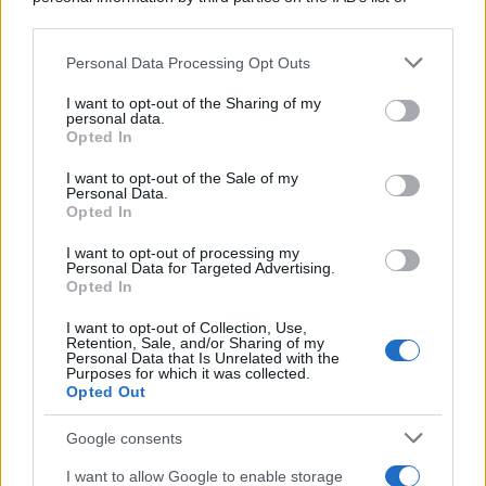
downstream participants.
Personal Data Processing Opt Outs
This information may also be disclosed by us to third parties
ULTIME NOTIZIE
on the IAB’s List of Downstream Participants that may further
I want to opt-out of the Sharing of my
Temptation Island, affari d’oro
disclose it to other third parties.
personal data.
per Giovanni Grazioso: attività in
Opted In
espansione?
Please note that this website/app uses one or more Google
services and may gather and store information including but
I want to opt-out of the Sale of my
Personal Data.
not limited to your visit or usage behaviour. You may click to
Benjamin Mascolo replica alla
Opted In
grant or deny consent to Google and its third-party tags to
sua ex fidanzata Bella Thorne:
use your data for below specified purposes in below Google
“Dicono di me…”
I want to opt-out of processing my
consent section.
Personal Data for Targeted Advertising.
Opted In
Amici, Simone Nolasco vittima di
I want to opt-out of Collection, Use,
un incidente: “Mi è passata tutta
Retention, Sale, and/or Sharing of my
la vita davanti”
Personal Data that Is Unrelated with the
Purposes for which it was collected.
Opted Out
Un medico in famiglia, l’appello
di Margot Sikabonyi: “Necessario
Google consents
il suo ritorno!”
I want to allow Google to enable storage