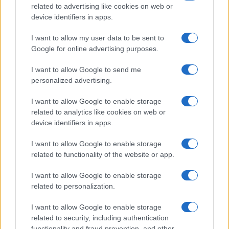
related to advertising like cookies on web or
Temptation Island, Danilo
device identifiers in apps.
D’Angelo ammette: “Non è un
periodo semplice”
I want to allow my user data to be sent to
Google for online advertising purposes.
Amici: Opi svela una volta per tutte che tipo
I want to allow Google to send me
di rapporto ha con Michelle
personalized advertising.
Temptation Island, Danilo diffida Simona
Giordano che replica: “Ho conservato gli
I want to allow Google to enable storage
screen”
related to analytics like cookies on web or
Ballando con le stelle 2026, rivoluzione di Milly
device identifiers in apps.
Carlucci: tutte le indiscrezioni
I want to allow Google to enable storage
Temptation Island, la confessione di Perla
related to functionality of the website or app.
Vatiero: “Non riesco più a guardarlo”
Grazia Kendi soffre per la fine della storia con
I want to allow Google to enable storage
Mattia Scudieri: “So cosa ci ha distrutti”
related to personalization.
I want to allow Google to enable storage
related to security, including authentication
functionality and fraud prevention, and other