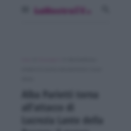
»
»
Home
Personaggi Tv
Alba Parietti torna
all’attacco di Lucrezia Lante della Rovere: il nuovo
affondo
Alba Parietti torna
all’attacco di
Lucrezia Lante della