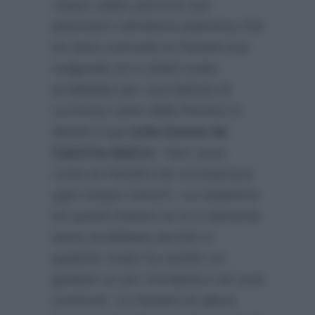
voluto subito porre le sue
attenzioni sull’ultima polemica che
ha visto coinvolta la Parietti suo
malgrado (si è infatti molto
arrabbiata per una battuta di
Lucrezia Lante della Rovere in
diretta a
La volta buona da
Caterina Balivo
:
‘Non sono
come la Parietti che si innamora
ogni cinque minuti’
). La redattrice
ha quindi chiesto se si è talmente
tanto arrabbiata perchè in
qualche modo ha sentito un
giudizio un po’ moralistico nei suoi
confronti. La Parietti ha allora