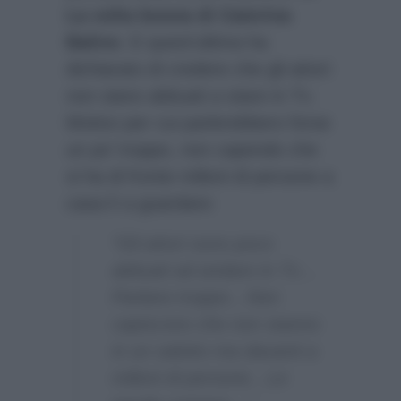
La volta buona di Caterina
Balivo
. E quest’ultima ha
dichiarato di credere che gli attori
non siano abituati a stare in Tv.
Motivo per cui parlerebbero forse
un po’ troppo, non capendo che
si ha di fronte milioni di persone a
casa lì a guardare:
“Gli attori sono poco
abituati ad andare in Tv…
Parlano troppo…Non
capiscono che non stanno
in un salotto ma davanti a
milioni di persone…Le