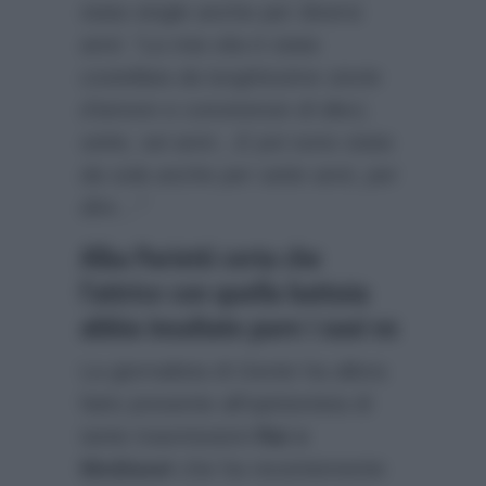
stata single anche per diversi
anni:
“La mia vita è stata
costellata da lunghissime storie
d’amore e convivenze di dieci,
sette, sei anni…E poi sono stata
da sola anche per sette anni, per
dire…”
Alba Parietti certa che
l’attrice con quella battuta
abbia insultato pure i suoi ex
La giornalista di
Gente
ha allora
fatto presente all’opinionista di
tante trasmissioni
Rai e
Mediaset
che ha recentemente