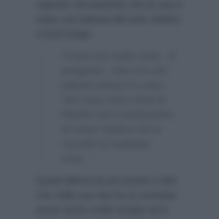
risposto seccamente che la sua è
stata una battuta del tutto infelice
e fuori luogo:
“Il tono era molto snob…E
arrogante…Non era una
battuta messa lì a caso.
‘Non sono mica come la
Parietti che si innamorerà
di nuovo’ implica che io
‘raccatti su’ qualsiasi
cosa…”
Quest’ultima ha poi tenuto a dire
che nella sua vita ha al contrario
avuto storie molto lunghe ed è