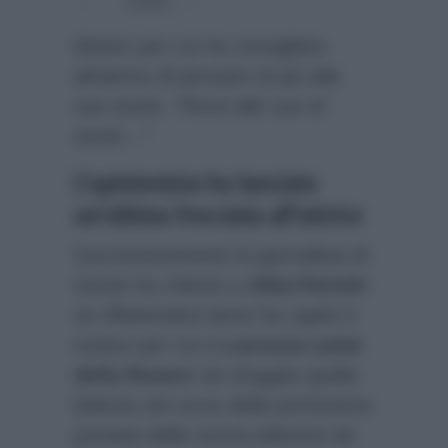
stata…”
Motivo per cui ha consigliato
all’attrice di pensare di più alle
sue storie:
“Pensi alle sue di
storie…”
L’opinionista ha lanciato
un’ultima frecciata all’attrice
Successivamente la giornalista di
Gente
ha chiesto a
Alba Parietti
se riflettendoci bene ha capito il
motivo per cui a
Lucrezia Lante
della Rovere
sia sfuggita quella
battuta nel corso della primissima
puntata della nuova edizione de