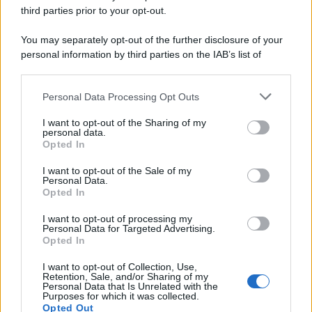
third parties prior to your opt-out.
You may separately opt-out of the further disclosure of your
personal information by third parties on the IAB’s list of
downstream participants.
Personal Data Processing Opt Outs
This information may also be disclosed by us to third parties
ULTIME NOTIZIE
on the IAB’s List of Downstream Participants that may further
I want to opt-out of the Sharing of my
disclose it to other third parties.
personal data.
Stefano De Martino, missione
Opted In
speciale in America? C’è fame di
Please note that this website/app uses one or more Google
ospiti per Sanremo 2027
services and may gather and store information including but
I want to opt-out of the Sale of my
Personal Data.
not limited to your visit or usage behaviour. You may click to
Opted In
grant or deny consent to Google and its third-party tags to
Uomini e Donne, Ernesto
use your data for below specified purposes in below Google
Passaro si è fidanzato? Lui rompe
I want to opt-out of processing my
il silenzio
consent section.
Personal Data for Targeted Advertising.
Opted In
I want to opt-out of Collection, Use,
Manuela Carriero e Francesco
Retention, Sale, and/or Sharing of my
Chiofalo: “Saremo genitori in età
Personal Data that Is Unrelated with the
avanzata”
Purposes for which it was collected.
Opted Out