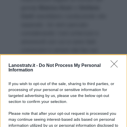
gossip
Bianca Atzei
e
Stefano
Corti
starebbero conducendo vite
separate. Un vero peccato
considerando i toni scherzosi e
amorevoli con cui si sono fatti
conoscere e amare dai fan sui
social. Si spera che possano
Lanostratv.it -
Do Not Process My Personal
arginare i malumori e le
Information
incomprensioni al fine di tornare a
splendere sotto il sole dell’amore.
If you wish to opt-out of the sale, sharing to third parties, or
processing of your personal or sensitive information for
targeted advertising by us, please use the below opt-out
section to confirm your selection.
Please note that after your opt-out request is processed you
may continue seeing interest-based ads based on personal
information utilized by us or personal information disclosed to