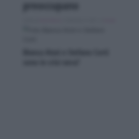
preoccupano
Scritto da
Denis Bocca
, il Settembre 8, 2025 , in
Gossip
Bianca Atzei e Stefano Corti
sono in crisi nera?