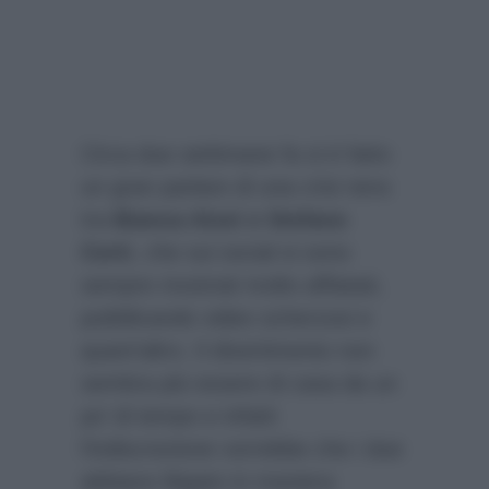
Circa due settimane fa si è fatto
un gran parlare di una crisi nera
tra
Bianca Atzei e Stefano
Corti
, che sui social si sono
sempre mostrati molto affiatati,
pubblicando video scherzosi e
quant’altro. Il divertimento non
sembra più essere di casa da un
po’ di tempo e infatti
l’indiscrezione vorrebbe che i due
abbiano litigato in maniera