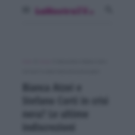
»
»
Home
Gossip
Bianca Atzei e Stefano Corti in
crisi nera? Le ultime indiscrezioni preoccupano
Bianca Atzei e
Stefano Corti in crisi
nera? Le ultime
indiscrezioni