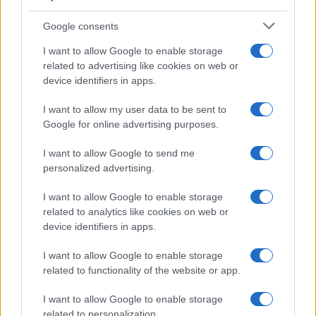
Senza Cri dopo la rimozione del
Google consents
seno racconta: “Quando ho visto
le cicatrici…”
I want to allow Google to enable storage
related to advertising like cookies on web or
device identifiers in apps.
Temptation island, Karina
Cascella al posto di Filippo
I want to allow my user data to be sent to
Bisciglia? La risposta spiazza
Google for online advertising purposes.
I want to allow Google to send me
Grande Fratello: Federica Rosatelli torna a
parlare dell’episodio del bicchiere lanciato
personalized advertising.
Uomini e Donne, gossip su Asmaa e Cristiano:
I want to allow Google to enable storage
“Si prendono e si lasciano”
related to analytics like cookies on web or
Amici, già finita tra Nicola Marchionni e
device identifiers in apps.
Valentina Pesaresi: “Siamo molto distanti”
I want to allow Google to enable storage
La Ruota della Fortuna, complimenti per
related to functionality of the website or app.
Gerry Scotti: “Avrai un futuro fantastico”
Helena Prestes e Javier Martinez sono in crisi
I want to allow Google to enable storage
oppure no? Lui rompe il silenzio
related to personalization.