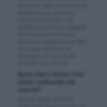
momento? Nella serata di ieri era
impegnata in un concerto a
Palma di Montechiaro. Ha
pubblicato una foto su Instagram
dove ha mostrato di essere
sempre in contatto con suo figlio,
ma nessun riferimento al
compagno con cui pare stia
passando una crisi nera.
Bianca Atzei e Stefano Corti
stanno conducendo vite
separate?
Secondo quanto dicono le
indiscrezioni legate al mondo del