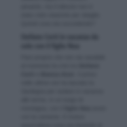
pesante, ma il silenzio non è
stato rotto neanche per sbaglio.
Quindi cosa sta succedendo?
Stefano Corti in vacanza da
solo con il figlio Noa
Pare proprio che non sia sanabile
al momento la crisi tra
Stefano
Corti
e
Bianca Atzei
. Il primo
nelle ultime ore ha lasciato la
Sardegna per andare in vacanza
alle terme, in un luogo di
montagna, con il
figlio Noa
avuto
con la cantante. E invece
quest’ultima cosa sta facendo al