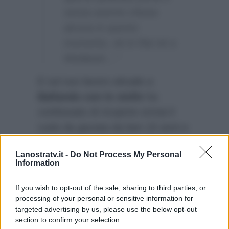
senza averne chiusa
alcuna in questo
momento, né in Rai né a
Mediaset…”
E sul suo lavoro attuale a
Ballando con le stelle
ha
confessato di ricoprire ormai il
ruolo da giurata da ben 10 anni e
di esserne molto felice:
“Ho
Lanostratv.it -
Do Not Process My Personal
lavorato da dieci anni con loro,
Information
sono felice di fare questo
programma…”
If you wish to opt-out of the sale, sharing to third parties, or
processing of your personal or sensitive information for
targeted advertising by us, please use the below opt-out
section to confirm your selection.