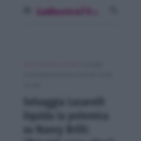
»
»
Home
Ballando con le stelle
Selvaggia
Lucarelli liquida la polemica su Nancy Brilli: “Priorità
sono altre”
Selvaggia Lucarelli
liquida la polemica
su Nancy Brilli: