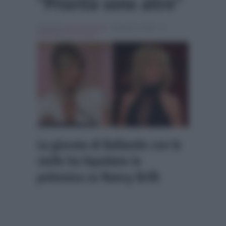
“Priorità sono altre”
Scritto da
Alessio Cimino
, il Ottobre 9, 2025 , in
Ballando con le stelle
La giurata di Ballando con le
stelle ha liquidato la
polemica su Nancy Brilli