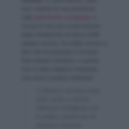
aver chiarito la sua posizione
sulle
polemiche scoppiate
a
causa di una sua osservazione
dopo l’esibizione di Nancy Brilli
sabato scorso, ha subito tenuto a
dire che la proposta è arrivata
fuori tempo massimo, e quindi
non è stata neppure imbastita
una vera e propria trattativa:
“L’offerta è arrivata molto
tardi, molto a ridosso
dall’inizio di Ballando con
le stelle e quindi non ne
abbiamo neanche