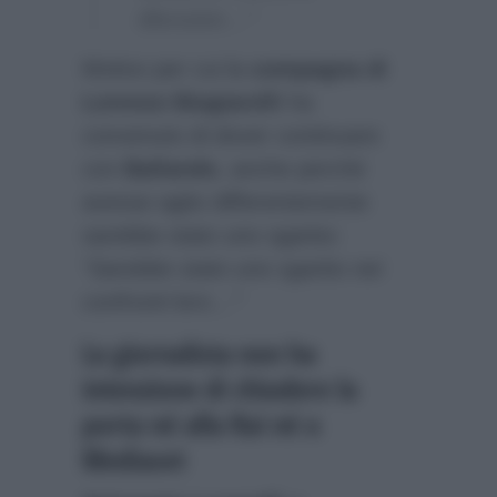
discusso…”
Motivo per cui la
compagna di
Lorenzo Biagiarelli
ha
convenuto di dover continuare
con
Ballando
, anche perchè
avesse agito differentemente
sarebbe stato uno sgarbo:
“Sarebbe stato uno sgarbo nei
confronti loro…”
La giornalista non ha
intenzione di chiudere la
porta né alla Rai né a
Mediaset