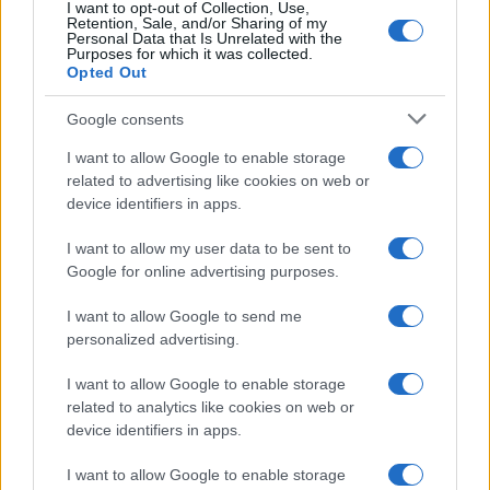
I want to opt-out of Collection, Use,
Helena Prestes e Javier Martinez
Retention, Sale, and/or Sharing of my
sono in crisi oppure no? Lui
Personal Data that Is Unrelated with the
rompe il silenzio
Purposes for which it was collected.
Opted Out
Uomini e Donne, sfogo al veleno
Google consents
di Ludovica Valli: “Letto cose
sconvolgenti su di me”
I want to allow Google to enable storage
related to advertising like cookies on web or
device identifiers in apps.
Uomini e Donne, retroscena di
Alice Barisciani: “Ricevevo
I want to allow my user data to be sent to
minacce e insulti”
Google for online advertising purposes.
I want to allow Google to send me
Belen Rodriguez ritrova la serenità: il bacio
con il compagno Gaetano Fidanzati
personalized advertising.
Uomini e Donne, Elisabetta Gigante in
I want to allow Google to enable storage
ospedale: “Barcollo ma non mollo”
related to analytics like cookies on web or
Temptation Island, affari d’oro per Giovanni
device identifiers in apps.
Grazioso: attività in espansione?
I want to allow Google to enable storage
Benjamin Mascolo replica alla sua ex