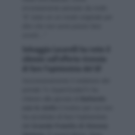
erroneamente pensato da molti:
“E’ stato un un modo originale per
dire che non avrei potuto fare
sconti…”
Selvaggia Lucarelli ha rotto il
silenzio sull’offerta ricevuta
di fare l’opinionista del GF
Successivamente il redattore del
portale Tv
SuperGuidaTv
ha
chiesto alla giurata di
Ballando
con le stelle
il motivo per cui non
ha accettato di fare l’opinionista
del
Grande Fratello di Simona
Ventura
. E quest’ultima, dopo