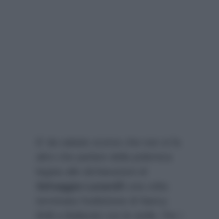
E’ da sabato scorso che non si fa
altro che parlare della polemica
legata alle dichiarazioni di
Selvaggia Lucarelli
una volta
terminata l’esibizione di Nancy
Brilli a Ballando con le stelle. Per i