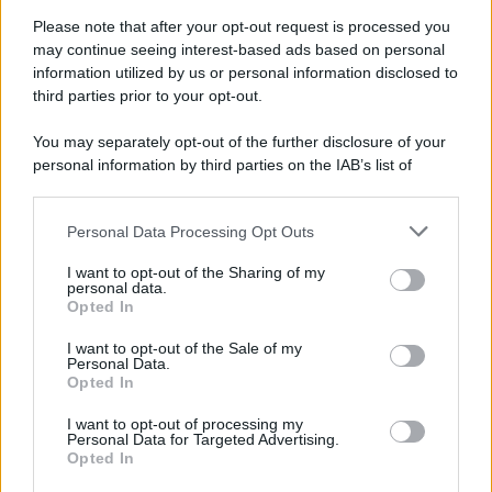
Please note that after your opt-out request is processed you
may continue seeing interest-based ads based on personal
information utilized by us or personal information disclosed to
third parties prior to your opt-out.
You may separately opt-out of the further disclosure of your
personal information by third parties on the IAB’s list of
downstream participants.
Personal Data Processing Opt Outs
This information may also be disclosed by us to third parties
ULTIME NOTIZIE
on the IAB’s List of Downstream Participants that may further
I want to opt-out of the Sharing of my
disclose it to other third parties.
personal data.
Amici, già finita tra Nicola
Opted In
Marchionni e Valentina Pesaresi:
Please note that this website/app uses one or more Google
“Siamo molto distanti”
services and may gather and store information including but
I want to opt-out of the Sale of my
Personal Data.
not limited to your visit or usage behaviour. You may click to
Opted In
grant or deny consent to Google and its third-party tags to
La Ruota della Fortuna,
use your data for below specified purposes in below Google
complimenti per Gerry Scotti:
I want to opt-out of processing my
“Avrai un futuro fantastico”
consent section.
Personal Data for Targeted Advertising.
Opted In