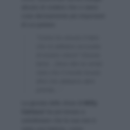
alcuno di credere che ci siano
cose decisamente più importanti
di cui parlare:
“Come ho vissuto il fatto
che mi abbiano accusata
di essere cinica? Vissuta
bene…Devo dire la verità:
visto che il mondo brucia
direi che abbiamo altre
priorità…”
La giurata dello show di
Milly
Carlucci
ha poi tenuto a
sottolineare che la sua non è
stata una battuta, come