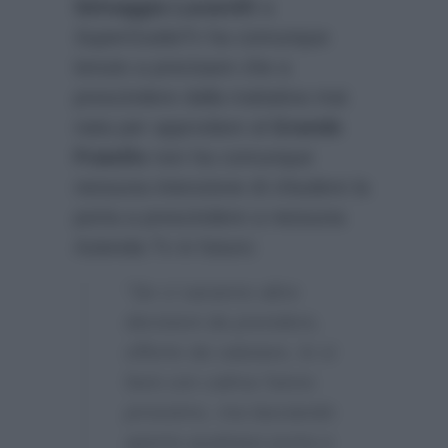
Selvaggia Lucarelli
a
SuperGuidaTv
ha comunque
tenuto a precisare che a
prescindere dalla trattativa mai
nata per approdare al
Grande
Fratello
non ha comunque
nessuna intenzione di chiudere la
porta a prescindere a nessuna
Azienda Tv in futuro:
“Se ci saranno altre
decisioni da prendere,
offerte da valutare, lo si
farà con calma l’anno
prossimo, ma lasciando
aperta qualsiasi porta e