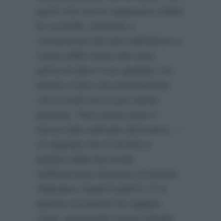
pochi che non lo sapessero infatti
la Lucarelli, venendo a
conoscenza del lutto dell’attrice a
causa della morte del cane,
prima di dare il suo giudizio, ha
tenuto a fare una precisazione
che a molti non è per niente
piaciuta:
“Non posso darti il
bonus lutto animale domestico…”
Si segnala che è tornata a
parlare della faccenda
nell’intervista rilasciata al portale
Televisivo
SuperGuidaTv
. E in
questa occasione ha tagliato
corto, asserendo senza indugio