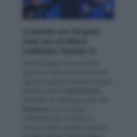
Le puntate zero del game
show non avrebbero
soddisfatto l’Azienda Tv
DavideMaggio.it
ha poi fatto
sapere un altro retroscena che
riguarda appunto sempre queste
puntate zero di
Rischiatutto
.
Andando nel dettaglio pare che
Mediaset
non sia stata
soddisfatta del risultato di
nessuna delle puntate condotte
da
Max Giusti, Enrico Papi
e