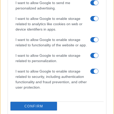
I want to allow Google to send me
Temptation Island, affari d’oro per Giovanni
personalized advertising.
Grazioso: attività in espansione?
Benjamin Mascolo replica alla sua ex
I want to allow Google to enable storage
fidanzata Bella Thorne: “Dicono di me…”
related to analytics like cookies on web or
Amici, Simone Nolasco vittima di un
device identifiers in apps.
incidente: “Mi è passata tutta la vita davanti”
I want to allow Google to enable storage
Un medico in famiglia, l’appello di Margot
related to functionality of the website or app.
Sikabonyi: “Necessario il suo ritorno!”
Temptation Island, Danilo D’Angelo ammette:
I want to allow Google to enable storage
“Non è un periodo semplice”
related to personalization.
I want to allow Google to enable storage
related to security, including authentication
functionality and fraud prevention, and other
user protection.
Programmi Tv
Personaggi
Serie Tv
CONFIRM
Soap
Gossip
Musica
Ascolti Tv