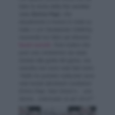
fatto la storia della Rai sarebbe
stato
Enrico Papi
, che
attualmente è invece in onda su
Italia 1 con Sarabanda Celebrity,
riuscendo tra l’altro ad ottenere
buoni ascolti
. Pare inoltre che
pure una conduttrice sia stata
testata alla guida del game, ma
stavolta non sono stati fatti nomi:
“Nelle tre puntate realizzate sono
stati testati altrettanti conduttori:
Enrico Papi, Max Giusti e… una
donna…Indovinate un po’ chi è?”