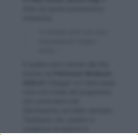
infine da questa presentatrice
misteriosa:
“Il risultato pare non aver
entusiasmato troppo i
vertici…”
E qualora però venisse alla fine
inserito nei
Palinsesti Mediaset
2026-27
il blogger si è detto quasi
certo che il titolo del programma
che conosciamo tutti
(Rischiatutto) verrebbe cambiato:
“Dubitiamo che, qualora si
scegliesse di metterlo in