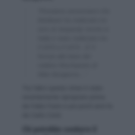
“Possiamo annunciarvi che
Mediaset ha realizzato tre
zero di Jeopardy! Anche in
Italia è stato realizzato tra
il 1970 e il 1974…E’ il
format alla base del
celebre Rischiatutto di
Mike Bongiorno…”
Tra l’altro questo show è stato
recentemente riproposto prima
da Fabio Fazio e poi pochi anni fa
da Carlo Conti.
Chi potrebbe condurre il