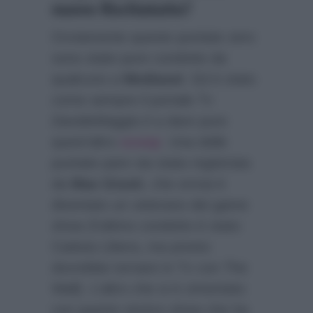
nuovo Rischiatutto?
Ovviamente queste puntate zero
sono state pure condotte da
qualcuno a
Mediaset
. Ed è stato
come sempre il portale Tv
DavideMaggio.it
a dare pure
quest’altro
scoop
. Una delle
puntate pare sia stata registrata
da
Max Giusti
, che ormai è
diventato un veterano dei game
show (l’ultimo condotto è stato
Caduta Libera, ma presto
dovrebbe tornare in Tv con The
Wall). L’altro che si è cimentato
con questo storico show che ha