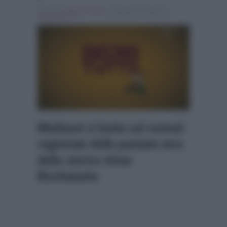
Scritto da
Alessio Cimino
, il Giugno 12, 2026 , in
Programmi Tv
Mediaset si butta sul revival:
registrate delle puntate zero
dello storico show
Rischiatutto