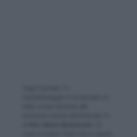
Oggi il portale Tv
DavideMaaggio.it
ha lanciato un
bello scoop inerente alle
prossime mosse dell’Azienda Tv
di
Pier Silvio Berlusconi
. Di
cosa si tratta? Pare che in questi