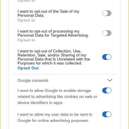
Opted In
sono in crisi oppure no? Lui
Please note that this website/app uses one or more Google
rompe il silenzio
services and may gather and store information including but
I want to opt-out of the Sale of my
Personal Data.
not limited to your visit or usage behaviour. You may click to
Opted In
grant or deny consent to Google and its third-party tags to
Uomini e Donne, sfogo al veleno
use your data for below specified purposes in below Google
di Ludovica Valli: “Letto cose
I want to opt-out of processing my
consent section.
sconvolgenti su di me”
Personal Data for Targeted Advertising.
Opted In
I want to opt-out of Collection, Use,
Uomini e Donne, retroscena di
Retention, Sale, and/or Sharing of my
Alice Barisciani: “Ricevevo
Personal Data that Is Unrelated with the
minacce e insulti”
Purposes for which it was collected.
Opted Out
Belen Rodriguez ritrova la
Google consents
serenità: il bacio con il
compagno Gaetano Fidanzati
I want to allow Google to enable storage
related to advertising like cookies on web or
device identifiers in apps.
Uomini e Donne, Elisabetta
Gigante in ospedale: “Barcollo
I want to allow my user data to be sent to
ma non mollo”
Google for online advertising purposes.