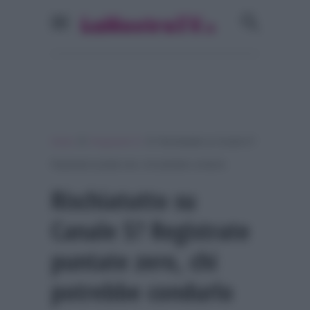
»
»
Home
Programmi Tv
Rischiatutto su Canale 5?
Registrate puntate zero, chi potrebbe condurlo
Rischiatutto su
Canale 5? Registrate
puntate zero, chi
potrebbe condurlo