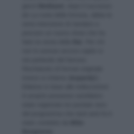
giorni
Mediaset
, dopo il successo
de La ruota della fortuna, abbia la
seria intenzione di riandare a
pescare un nuovo show che ha
fatto la storia della
Rai
. Per chi
non lo avesse ancora capito si
sta parlando del famoso
Rischiatutto (il format originale
invece si chiama
Jeopardy!
).
Ebbene in base alle indiscrezioni
in proprio possesso sarebbero
state registrate tre puntate zero
del programma che tanti anni fa è
stato condotto da
Mike
Bongiorno
: