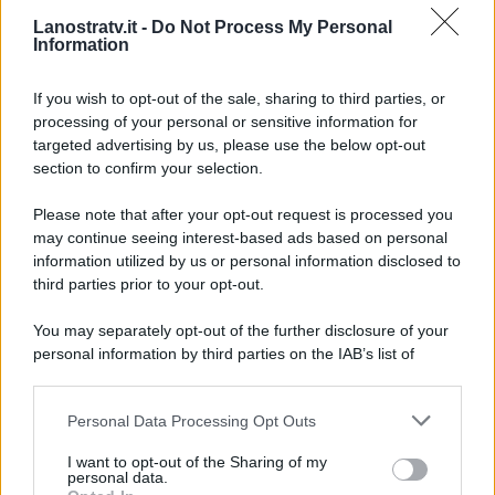
produzione per la prossima
Lanostratv.it -
Do Not Process My Personal
stagione, possa mantenere il
Information
titolo Rischiatutto…”
Ci saranno
buone nuove in tal senso?
If you wish to opt-out of the sale, sharing to third parties, or
processing of your personal or sensitive information for
targeted advertising by us, please use the below opt-out
section to confirm your selection.
Please note that after your opt-out request is processed you
may continue seeing interest-based ads based on personal
information utilized by us or personal information disclosed to
third parties prior to your opt-out.
You may separately opt-out of the further disclosure of your
personal information by third parties on the IAB’s list of
downstream participants.
Personal Data Processing Opt Outs
This information may also be disclosed by us to third parties
on the IAB’s List of Downstream Participants that may further
ULTIME NOTIZIE
I want to opt-out of the Sharing of my
disclose it to other third parties.
personal data.
Helena Prestes e Javier Martinez