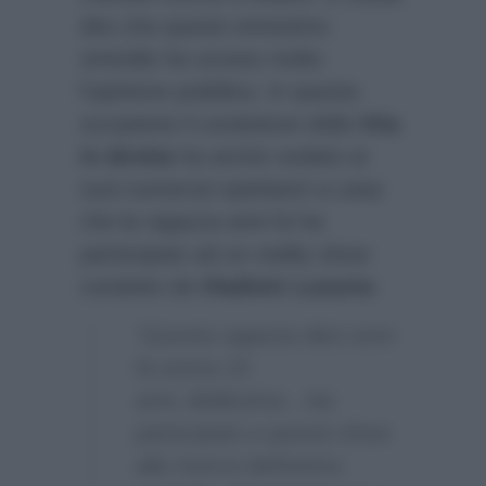
dire che questo ennesimo
omicidio ha scosso molto
l’opinione pubblica. In questa
occasione il conduttore della
Vita
in diretta
ha anche svelato ai
suoi numerosi spettatori a casa
che la ragazza anni fa ha
partecipato ad un reality show
condotto da
Vladimir Luxuria
:
“Questa ragazza dieci anni
fa aveva 19
anni..Bellissima…Ha
partecipato a questo show
alla ricerca dell’anima