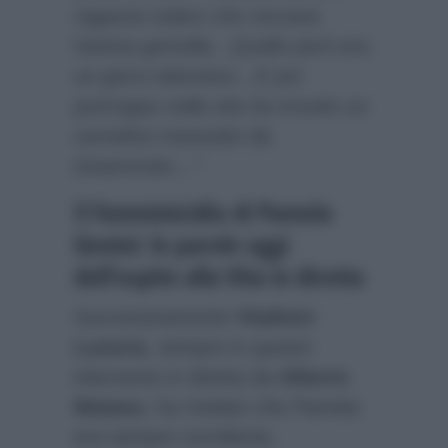
ragazza solare che cercava
l’anima gemella…Quello però era
un gioco televisivo…E poi
purtroppo nella vita ha trovato un
carnefice travestito da
innamorato…”
Il femminicidio di Pamela
Genini: le parole oggi
dell’ospite alla Vita in diretta
Successivamente
Vladimir
Luxuria
, sempre in questo
intervento in diretta da
Alberto
Matano
, ha rivelato che Pamela
era sempre sorridente,