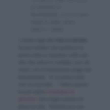
un episodio di
femminicidio, e ce ne sono
troppi in Italia, provo
dolore e rabbia…”
L’ospite oggi alla
Vita in diretta
ha poi rivelato che questa è la
prima volta in assoluto nella sua
vita che entra in contatto così da
vicino con la bruttissima piaga del
femminicidio:
“E’ la prima volta
che mi succede…”
Detto questo
ha poi voluto
ricordare la
giovane
che troppo presto ha
perso la vita:
“Pamela era una