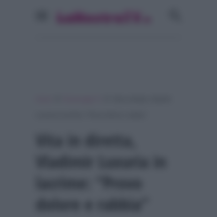
»
»
Home
Personaggi Tv
Vita in diretta, Vladimir
Luxuria in lacrime: “Provo dolore e rabbia”
Vita in diretta,
Vladimir Luxuria in
lacrime: “Provo
dolore e rabbia”