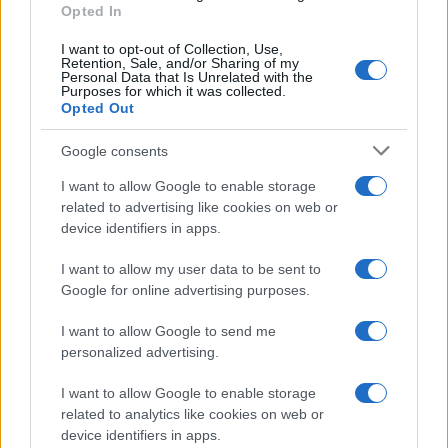
Opted In
I want to opt-out of Collection, Use,
Temptation Island, Danilo diffida
Retention, Sale, and/or Sharing of my
Simona Giordano che replica:
Personal Data that Is Unrelated with the
“Ho conservato gli screen”
Purposes for which it was collected.
Opted Out
Ballando con le stelle 2026,
Google consents
rivoluzione di Milly Carlucci:
tutte le indiscrezioni
I want to allow Google to enable storage
related to advertising like cookies on web or
device identifiers in apps.
Temptation Island, la
confessione di Perla Vatiero:
I want to allow my user data to be sent to
“Non riesco più a guardarlo”
Google for online advertising purposes.
I want to allow Google to send me
Grazia Kendi soffre per la fine della storia con
Mattia Scudieri: “So cosa ci ha distrutti”
personalized advertising.
Temptation Island, puntata speciale a
I want to allow Google to enable storage
settembre? Lo spoiler di Rosario Monetti
related to analytics like cookies on web or
Carmen Russo ed Enzo Paolo Turchi nel cast di
device identifiers in apps.