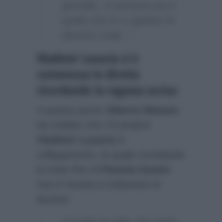
gemella…E pensare poi a
quello che le è capitato fa
davvero male…”
Vladimir Luxuria si è
commossa in diretta
ricordando la ragazza uccisa
A questo punto
Alberto Matano
ha rivelato che c’è proprio
Vladimir Luxuria
in
collegamento, la quale ricordando
la triste fine di
Pamela Genini
non è riuscita a trattenere le
lacrime:
“Io tutte le volte che sento