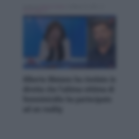
Scritto da
Alessio Cimino
, il Ottobre 16, 2025 , in
Personaggi Tv
Alberto Matano ha rivelato in
diretta che l’ultima vittima di
femminicidio ha partecipato
ad un reality