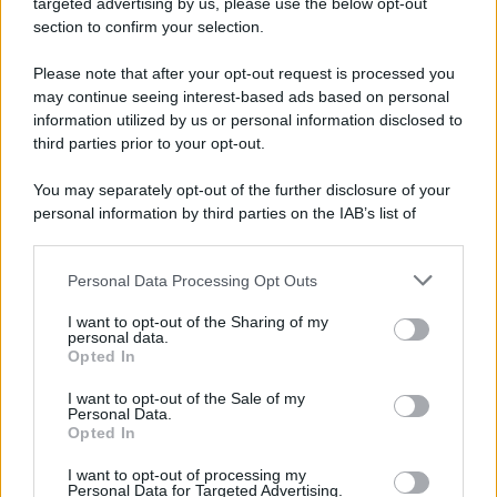
targeted advertising by us, please use the below opt-out
section to confirm your selection.
Please note that after your opt-out request is processed you
may continue seeing interest-based ads based on personal
information utilized by us or personal information disclosed to
third parties prior to your opt-out.
You may separately opt-out of the further disclosure of your
personal information by third parties on the IAB’s list of
downstream participants.
Personal Data Processing Opt Outs
This information may also be disclosed by us to third parties
ULTIME NOTIZIE
on the IAB’s List of Downstream Participants that may further
I want to opt-out of the Sharing of my
disclose it to other third parties.
personal data.
Temptation Island, Danilo
Opted In
D’Angelo ammette: “Non è un
Please note that this website/app uses one or more Google
periodo semplice”
services and may gather and store information including but
I want to opt-out of the Sale of my
Personal Data.
not limited to your visit or usage behaviour. You may click to
Opted In
grant or deny consent to Google and its third-party tags to
Amici: Opi svela una volta per
use your data for below specified purposes in below Google
tutte che tipo di rapporto ha con
I want to opt-out of processing my
Michelle
consent section.
Personal Data for Targeted Advertising.