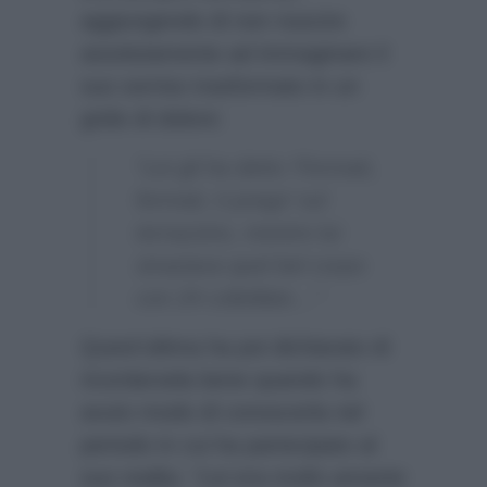
aggiungendo di non riuscire
assolutamente ad immaginare il
suo sorriso trasformato in un
grido di dolore:
“Lei gli ha detto ‘Fermati,
fermati, ti prego’ sul
terrazzino, mentre lui
straziava quel bel corpo
con 24 coltellate…”
Quest’ultima ha poi dichiarato di
ricordarsela bene quando ha
avuto modo di conoscerla nel
periodo in cui ha partecipato al
suo reality:
“Lei era molto amante