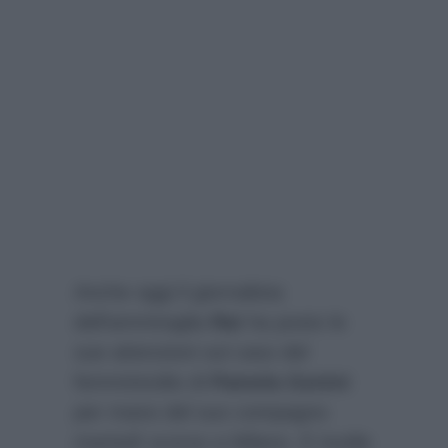
Anche oggi il giornalista
dell’ammiraglia
Rai
ha posto le
sue attenzioni sul caso del
femminicidio di
Pamela Genini
per mano del suo compagno
martedì scorso a Milano. E inutile