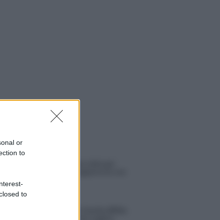
sonal or
 NOTIZIE
ection to
Amici: Opi svela una volta per
tutte che tipo di rapporto ha con
Michelle
nterest-
closed to
Temptation Island, Danilo diffida
Simona Giordano che replica: