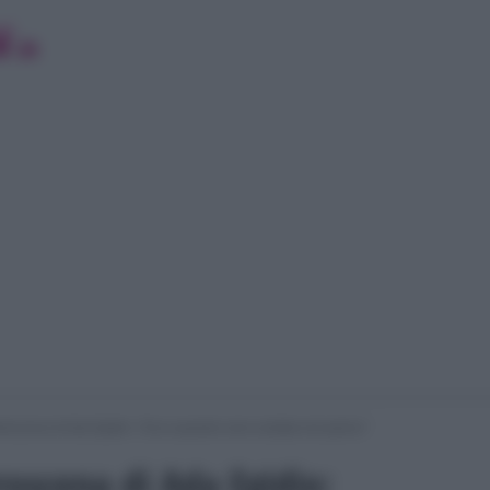
troscena di Ada Egidio: “Ecco quando sono andata nel panico”
roscena di Ada Egidio: