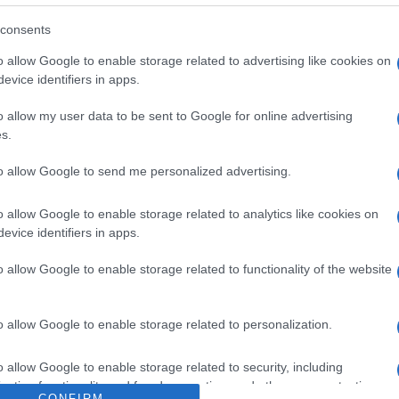
ascolti ottimi e una nutrita fetta di
Marian
cachet
consents
canti che comprano le cose più disparate,
Tempta
ssione per i bauli. In un’intervista al
o allow Google to enable storage related to advertising like cookies on
massac
evice identifiers in apps.
 di essere
“andata nel panico”
quando ha
Andrea
“Opera
i colleghi dopo aver superato i casting. In
o allow my user data to be sent to Google for online advertising
s.
 Roberta Tagliavini che nel loro mondo è
tro sacro.
to allow Google to send me personalized advertising.
 fanno gli oggetti che compra in asta
o allow Google to enable storage related to analytics like cookies on
evice identifiers in apps.
ngono messi all’asta dopo che
Paolo
o allow Google to enable storage related to functionality of the website
nti per la prima volta. Come racconta
ora, si batte in tutti i tipi di aste e i suoi
o allow Google to enable storage related to personalization.
ato all’arte vintage. Se poi dietro un
il tutto diventa più romantico. Ma che
o allow Google to enable storage related to security, including
o vengono acquistati? La maggior parte li
cation functionality and fraud prevention, and other user protection.
CONFIRM