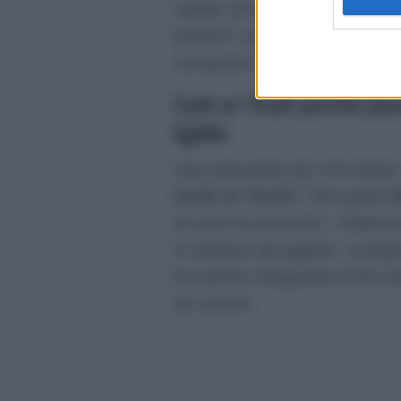
vende nel suo negozio oppure 
tenuto? La maglia di Totò Sch
comprata a 1800 euro.
Cash or Trash perché piac
Egidio
Una domanda più che lecita: 
Cash or Trash
? Ora parla
A
di unire le persone”
. Infatti 
a valutare gli oggetti, a darg
ha anche sdoganato il loro 
da vecchi.