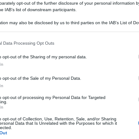
rately opt-out of the further disclosure of your personal information by
rash: “Quando ho visto i miei
he IAB’s list of downstream participants.
 panico”
tion may also be disclosed by us to third parties on the IAB’s List of 
 that may further disclose it to other third parties.
 that this website/app uses one or more Google services and may gath
l Data Processing Opt Outs
including but not limited to your visit or usage behaviour. You may click 
 to Google and its third-party tags to use your data for below specifi
o opt-out of the Sharing of my personal data.
ogle consent section.
In
o opt-out of the Sale of my Personal Data.
In
to opt-out of processing my Personal Data for Targeted
ing.
In
Tempta
settem
o opt-out of Collection, Use, Retention, Sale, and/or Sharing
so sul successo di
Cash or Trash
ersonal Data that Is Unrelated with the Purposes for which it
Carmen
lected.
Amici?
e invece è diventato un piccolo cult che
Out