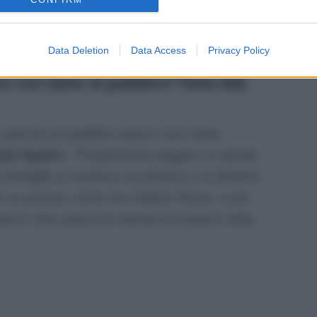
in fiera o online. Alcuni oggetti che ha
illaci o la sedia di Carlo Verdone
Data Deletion
Data Access
Privacy Policy
e così tanto al pubblico? Parla Ada
perché al pubblico piace così tanto
da Egidio
:
“Programma leggero in grado
la famiglia si riunisce sul divano e si diverte
li un prezzo come fa il dottor Rosa, e poi
lavoro che aveva la nomea di essere roba