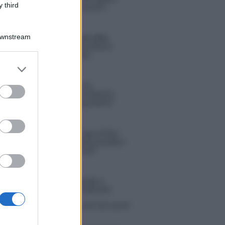
 third
“Ho conservato gli screen”
Downstream
Ballando con le stelle 2026,
rivoluzione di Milly Carlucci:
tutte le indiscrezioni
er and store
to grant or
Temptation Island, la
ed purposes
confessione di Perla Vatiero:
“Non riesco più a guardarlo”
Grazia Kendi soffre per la fine
della storia con Mattia Scudieri:
“So cosa ci ha distrutti”
tion Island, puntata speciale a
bre? Lo spoiler di Rosario Monetti
 Russo ed Enzo Paolo Turchi nel cast di
 La loro risposta spiazza