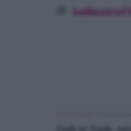
»
»
Home
Personaggi Tv
Cash or Trash, re
Cash or Trash, ret