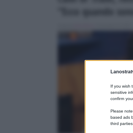
“Ecco quando son
Scritto da
Denis Bocca
, il Novembre 14, 2025 ,
Lanostratv
If you wish 
sensitive in
confirm your
Please note
based ads b
third parties