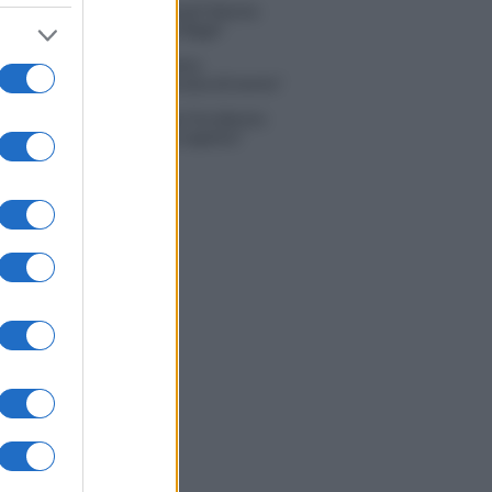
na Scarci: “Saranno Famosi? Niente
. Ecco com’era Maria De Filippi”
tion Island, Soraya Sabetta
rata: “Sono stata minacciata di morte”
 Dal Corso come sta dopo l’incidente:
zione fatta. Ecco cosa mi aspetta”