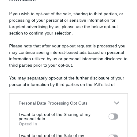
extraconiugale di lei. Ora tutto
sembra essersi risolto.
If you wish to opt-out of the sale, sharing to third parties, or
processing of your personal or sensitive information for
targeted advertising by us, please use the below opt-out
section to confirm your selection.
Please note that after your opt-out request is processed you
may continue seeing interest-based ads based on personal
information utilized by us or personal information disclosed to
third parties prior to your opt-out.
You may separately opt-out of the further disclosure of your
personal information by third parties on the IAB’s list of
downstream participants.
Personal Data Processing Opt Outs
This information may also be disclosed by us to third parties
ULTIME NOTIZIE
on the IAB’s List of Downstream Participants that may further
I want to opt-out of the Sharing of my
disclose it to other third parties.
personal data.
Helena Prestes e Javier Martinez
Opted In
sono in crisi oppure no? Lui
Please note that this website/app uses one or more Google
rompe il silenzio
services and may gather and store information including but
I want to opt-out of the Sale of my