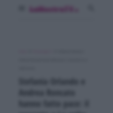
»
»
Home
Personaggi Tv
Stefania Orlando e
Andrea Roncato hanno fatto pace: il racconto a La
volta buona
Stefania Orlando e
Andrea Roncato
hanno fatto pace: il