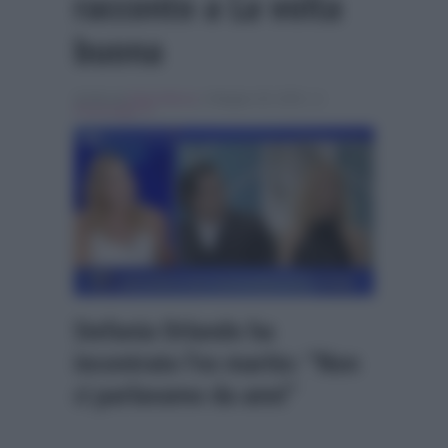
racconto a La volta
buona
Scritto da
Denis Bocca
, il Maggio 28, 2026 , in
Personaggi Tv
Stefania Orlando ha
incontrato l’ex marito: “Non
ci parlavamo da anni”