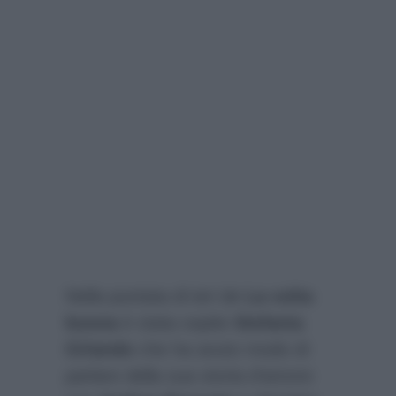
Nella puntata di ieri de
La volta
buona
è stata ospite
Stefania
Orlando
che ha avuto modo di
parlare della sua storia d’amore