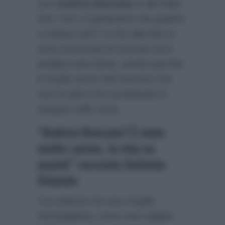
con
Andrea Roncato
e del fatto
che
“non ci parlavamo da quattro
o cinque anni”
e che alla fine si
sono incontrati di recente ed è
andata tutto bene, anche perché
è inutile avere del rancore che
non fa altro che avvelenare il
sangue nelle vene.
“Andrea Roncato? È stato
molto carino, la vita va
avanti” racconta Stefania
Orlando
“Lui adesso ha una moglie
meravigliosa, sono una coppia