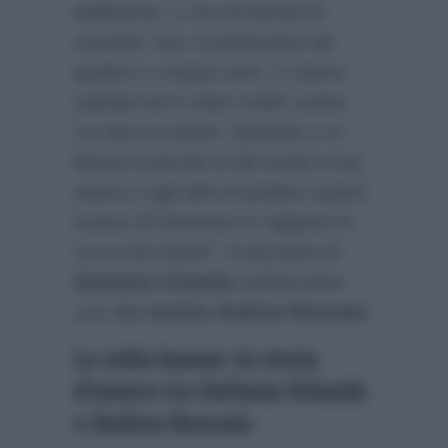
bellissima. Li ho incontrati di
recente: non ci parlavamo da
quattro o cinque anni, ci siamo
salutati ed è stato molto carino.
La vita va avanti. Quando ci si
lascia è perché si dà modo a noi
stessi e agli altri di andare avanti,
invece di rimanere in rapporti in
cui si sta stretti”
: il racconto di
Stefania Orlando
sull’incontro
con l’
ex marito Andrea Roncato
.
La volta buona: la storia
d’amore tra Stefania Orlando
e Andrea Roncato