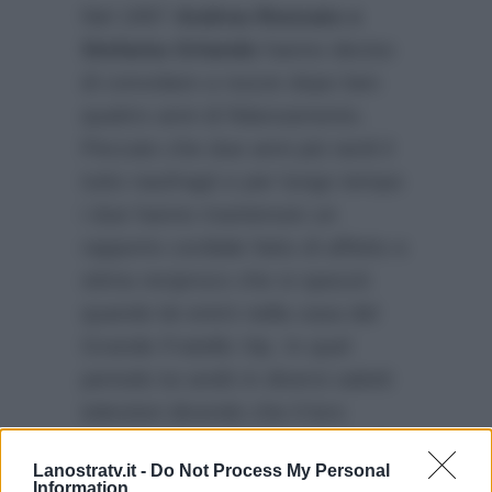
Nel 1997
Andrea Roncato e
Stefania Orlando
hanno deciso
di convolare a nozze dopo ben
quattro anni di fidanzamento.
Peccato che due anni più tardi il
tutto naufragò e per lungo tempo
i due hanno mantenuto un
rapporto cordiale fatto di affetto e
stima reciproco che si spezzò
quando lei entrò nella casa del
Grande Fratello Vip. In quel
periodo lui andò in diversi salotti
televisivi dicendo che il loro
matrimonio era finito a causa di
Lanostratv.it -
Do Not Process My Personal
una frequentazione
Information