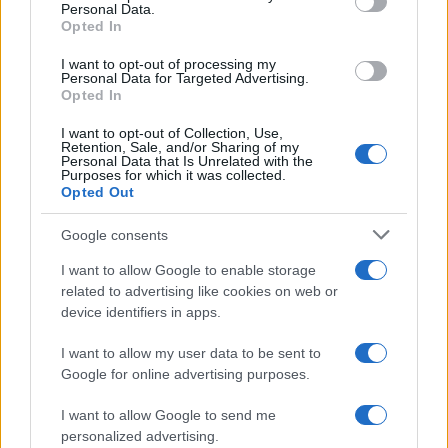
Personal Data.
not limited to your visit or usage behaviour. You may click to
Opted In
grant or deny consent to Google and its third-party tags to
Uomini e Donne, sfogo al veleno
use your data for below specified purposes in below Google
di Ludovica Valli: “Letto cose
I want to opt-out of processing my
sconvolgenti su di me”
consent section.
Personal Data for Targeted Advertising.
Opted In
I want to opt-out of Collection, Use,
Uomini e Donne, retroscena di
Retention, Sale, and/or Sharing of my
Alice Barisciani: “Ricevevo
Personal Data that Is Unrelated with the
minacce e insulti”
Purposes for which it was collected.
Opted Out
Belen Rodriguez ritrova la
Google consents
serenità: il bacio con il
compagno Gaetano Fidanzati
I want to allow Google to enable storage
related to advertising like cookies on web or
device identifiers in apps.
Uomini e Donne, Elisabetta
Gigante in ospedale: “Barcollo
I want to allow my user data to be sent to
ma non mollo”
Google for online advertising purposes.
I want to allow Google to send me
Temptation Island, affari d’oro per Giovanni
Grazioso: attività in espansione?
personalized advertising.