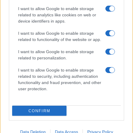
Benjamin Mascolo replica alla sua ex
I want to allow Google to enable storage
fidanzata Bella Thorne: “Dicono di me…”
related to analytics like cookies on web or
Amici, Simone Nolasco vittima di un
device identifiers in apps.
incidente: “Mi è passata tutta la vita davanti”
I want to allow Google to enable storage
Un medico in famiglia, l’appello di Margot
related to functionality of the website or app.
Sikabonyi: “Necessario il suo ritorno!”
Temptation Island, Danilo D’Angelo ammette:
I want to allow Google to enable storage
“Non è un periodo semplice”
related to personalization.
I want to allow Google to enable storage
related to security, including authentication
functionality and fraud prevention, and other
user protection.
Programmi Tv
Personaggi
Serie Tv
CONFIRM
Soap
Gossip
Musica
Ascolti Tv
The Voice
Chi Siamo
Data Deletion
Data Access
Privacy Policy