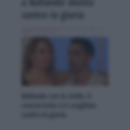
a Ballando sbotta
contro la giuria
Scritto da
Alessio Cimino
, il Novembre 15, 2025 , in
Ballando con le stelle
Ballando con le stelle: il
concorrente si è scagliato
contro la giuria