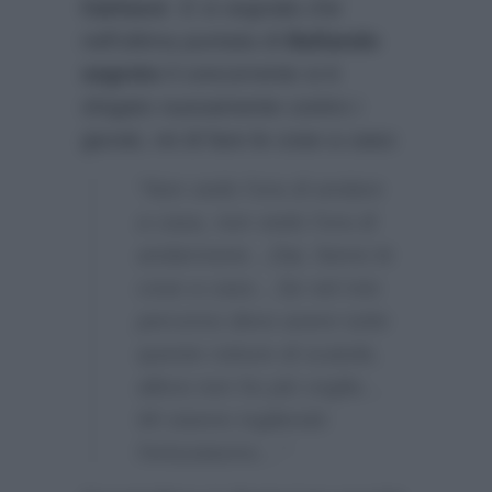
Carlucci
. E si segnala che
nell’ultima puntata di
Ballando
segreto
il concorrente si è
sfogato nuovamente contro i
giurati, rei di fare le cose a caso:
“Non vedo l’ora di andare
a casa, non vedo l’ora di
andarmene…Dai, fanno le
cose a caso…Se nel mio
percorso devo avere tutte
queste rotture di scatole,
allora non ho più voglia…
Mi stanno togliendo
l’entusiasmo…”