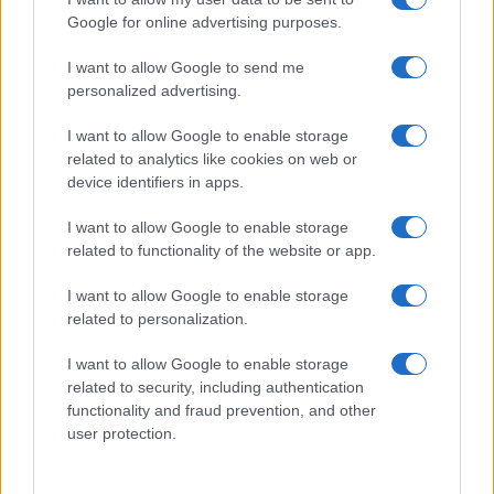
minacce e insulti”
Google for online advertising purposes.
I want to allow Google to send me
Belen Rodriguez ritrova la serenità: il bacio
con il compagno Gaetano Fidanzati
personalized advertising.
Uomini e Donne, Elisabetta Gigante in
I want to allow Google to enable storage
ospedale: “Barcollo ma non mollo”
related to analytics like cookies on web or
Temptation Island, affari d’oro per Giovanni
device identifiers in apps.
Grazioso: attività in espansione?
I want to allow Google to enable storage
Benjamin Mascolo replica alla sua ex
related to functionality of the website or app.
fidanzata Bella Thorne: “Dicono di me…”
Amici, Simone Nolasco vittima di un
I want to allow Google to enable storage
incidente: “Mi è passata tutta la vita davanti”
related to personalization.
I want to allow Google to enable storage
related to security, including authentication
functionality and fraud prevention, and other
user protection.