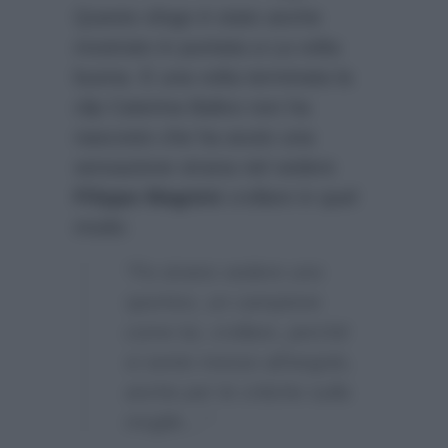
Questo sfogo è stato anche
mostrato in puntata a La volta
buona. E una volta terminata la
clip Caterina Balivo non ha
nascosto che ha avuto una
sensazione strana nel vedere
Filippo Magnini
crollare in quel
modo:
“Fa strano vedere uno
sportivo, un campione
come lui, crollare, perché
si sente messo all’angolo,
anche per le critiche sulla
moglie…”