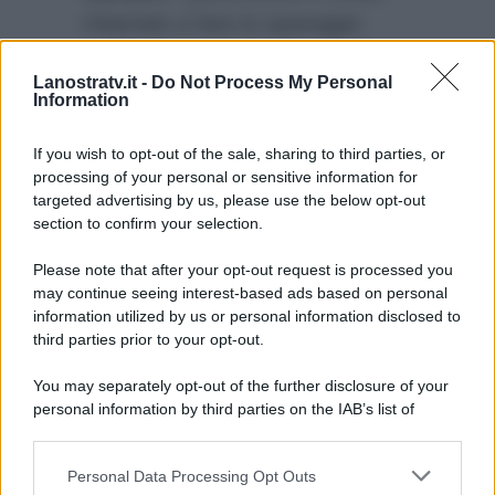
chiamato a fare lo spareggio
contro
Marcella Bella e Andrea
Lanostratv.it -
Do Not Process My Personal
Delogu
. Uno di loro sarà
Information
eliminato. Magnini ce la farà a
superare questo ostacolo?
If you wish to opt-out of the sale, sharing to third parties, or
processing of your personal or sensitive information for
targeted advertising by us, please use the below opt-out
section to confirm your selection.
Please note that after your opt-out request is processed you
may continue seeing interest-based ads based on personal
information utilized by us or personal information disclosed to
third parties prior to your opt-out.
You may separately opt-out of the further disclosure of your
personal information by third parties on the IAB’s list of
downstream participants.
Personal Data Processing Opt Outs
This information may also be disclosed by us to third parties