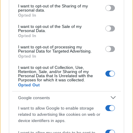
ULTIME NOTIZIE
on the IAB’s List of Downstream Participants that may further
I want to opt-out of the Sharing of my
disclose it to other third parties.
personal data.
Amici, già finita tra Nicola
Opted In
Marchionni e Valentina Pesaresi:
Please note that this website/app uses one or more Google
“Siamo molto distanti”
services and may gather and store information including but
I want to opt-out of the Sale of my
Personal Data.
not limited to your visit or usage behaviour. You may click to
Opted In
grant or deny consent to Google and its third-party tags to
La Ruota della Fortuna,
use your data for below specified purposes in below Google
complimenti per Gerry Scotti:
I want to opt-out of processing my
“Avrai un futuro fantastico”
consent section.
Personal Data for Targeted Advertising.
Opted In
I want to opt-out of Collection, Use,
Helena Prestes e Javier Martinez
Retention, Sale, and/or Sharing of my
sono in crisi oppure no? Lui
Personal Data that Is Unrelated with the
rompe il silenzio
Purposes for which it was collected.
Opted Out
Uomini e Donne, sfogo al veleno
Google consents
di Ludovica Valli: “Letto cose
sconvolgenti su di me”
I want to allow Google to enable storage
related to advertising like cookies on web or
device identifiers in apps.
Uomini e Donne, retroscena di
Alice Barisciani: “Ricevevo
I want to allow my user data to be sent to