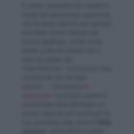
E anche Samantha De Grenet in
studio ha commentato asserendo
che fa strano perchè uno sportivo
dovrebbe essere abituato ad
essere giudicato, anche se ha
tenuto a dire di credere che il
tutto sia partito dal
chiacchiericcio:
“A lui questa cosa
ovviamente non ha fatto
piacere…”
Nonostante
le
polemiche
comunque stasera il
concorrente deve affrontare un
grosso ostacolo per continuare la
sua avventura nello show di
Milly
Carlucci
. Quest’ultimo è infatti