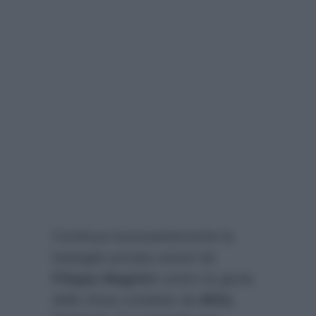
Continua incessantemente la
battaglia portata avanti da
Filippo Magnini
contro la giuria
dello show condotto da
Milly