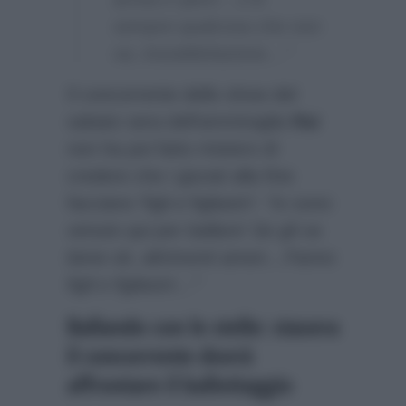
sempre qualcosa che non
va, insoddisfazione…”
Il concorrente dello show del
sabato sera dell’ammiraglia
Rai
non ha poi fatto mistero di
credere che i giurati alla fine
facciano ‘figli e figliastri’:
“Io sono
venuto qui per ballare! Se gli va
bene ok, altrimenti amen…Fanno
figli e figliastri…”
Ballando con le stelle: stasera
il concorrente dovrà
affrontare il ballottaggio