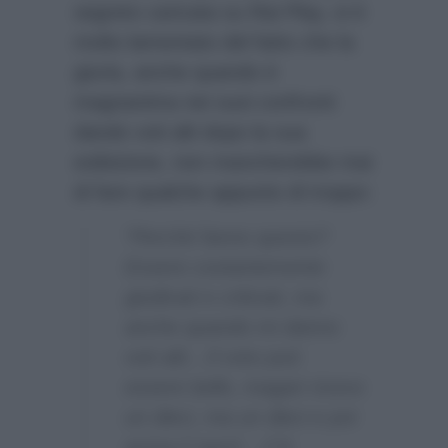
segreto caricata su Rai Play, si è
molto lamentato del fatto che la
giuria, anche quando è
magnanima nei suoi confronti
dando voti alti dopo la sua
esibizione, non mancherebbe mai
di fare qualche appunto di troppo:
“Perché fanno questo?
Essere costantemente
giudicati e criticati, ma
anche quando mi danno
voti alti…Il voto può
essere bello, magari ricevo
un dieci, ma un dieci e poi
arriva il ‘però’…C’è