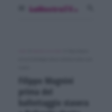
»
»
Home
Ballando con le stelle
Filippo Magnini
prima del ballottaggio stasera a Ballando sbotta contro
la giuria
Filippo Magnini
prima del
ballottaggio stasera