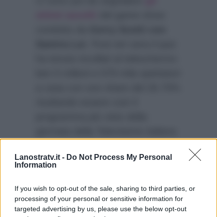
Ci sono poi da segnalare
gli
ottimi ascolti
del game show
condotto da
Gerry Scotti con
Samira Lui
. Pure ieri sera il quiz
ha tenuto incollati al teleschermo
ben 5 milioni e 579 mila spettatori
a casa con uno share del 26.70%
risultando essere così il
programma più visto della
giornata della Televisione italiana
(l’anteprima ha invece segnato un
Lanostratv.it -
Do Not Process My Personal
ascolto medio di 4 milioni e 124
Information
mila telespettatori con il 20.60%
di share su
Canale 5
).
If you wish to opt-out of the sale, sharing to third parties, or
processing of your personal or sensitive information for
targeted advertising by us, please use the below opt-out