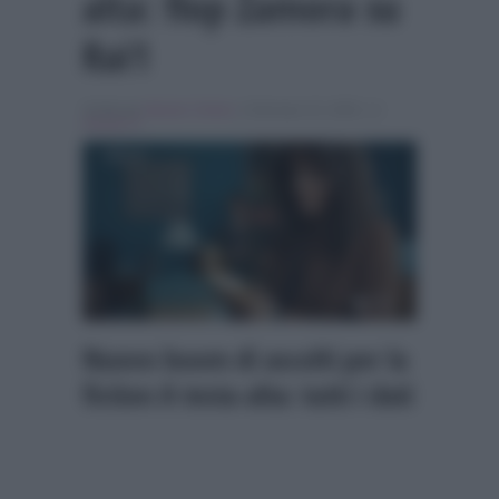
alta: flop Zamora su
Rai1
Scritto da
Alessio Cimino
, il Gennaio 15, 2026 , in
Ascolti Tv
Nuovo boom di ascolti per la
fiction A testa alta: tutti i dati