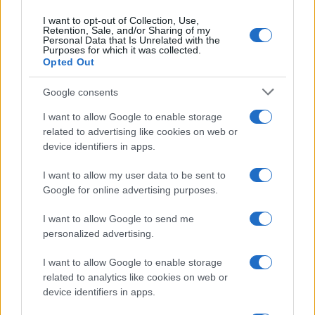
I want to opt-out of Collection, Use,
Uomini e Donne, retroscena di
Retention, Sale, and/or Sharing of my
Alice Barisciani: “Ricevevo
Personal Data that Is Unrelated with the
minacce e insulti”
Purposes for which it was collected.
Opted Out
Belen Rodriguez ritrova la
Google consents
serenità: il bacio con il
compagno Gaetano Fidanzati
I want to allow Google to enable storage
related to advertising like cookies on web or
device identifiers in apps.
Uomini e Donne, Elisabetta
Gigante in ospedale: “Barcollo
I want to allow my user data to be sent to
ma non mollo”
Google for online advertising purposes.
I want to allow Google to send me
Temptation Island, affari d’oro per Giovanni
Grazioso: attività in espansione?
personalized advertising.
Benjamin Mascolo replica alla sua ex
I want to allow Google to enable storage
fidanzata Bella Thorne: “Dicono di me…”
related to analytics like cookies on web or
Amici, Simone Nolasco vittima di un
device identifiers in apps.
incidente: “Mi è passata tutta la vita davanti”