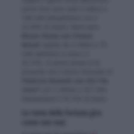
prime time sono stati 4 milioni e
798 mila telespettatori con il
22.90% di share). Bene pure
Bruno Vespa con Cinque
Minuti
seguito da 4 milioni e 75
mila spettatori a casa e il
20.70%. In prima serata si fa
presente che il ritorno fortunato di
Federica Sciarelli con Chi l’ha
visto?
con 1 milione e 427 mila
telespettatori e l’8.70% di share.
La ruota della fortuna gira
come non mai