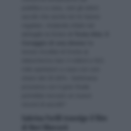
pubblico a casa, visti gli ottimi
ascolti che anche ieri le hanno
regalato. Andando infatti nel
dettaglio la fiction
A Testa Alta: Il
Coraggio di una donna
ha
tenuto incollati di fronte al
teleschermo ben 3 milioni e 921
mila spettatori a casa con uno
share del 25.60%. Settimana
prossima con il gran finale
potrebbe toccare un nuovo
record di ascolti?
Sabrina Ferilli travolge il film
di Neri Marcorè