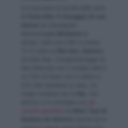
E il successo di ascolti della serie
A Testa Alta: Il Coraggio di una
donna
ha consegnato
all’ammiraglia
Mediaset
la
serata, visto che il film in prima
Tv in onda su
Rai Uno, Zamora
,
ha fatto flop. Il lungometraggio di
Neri Marcorè non è andato oltre il
12.70% di share con 2 milioni e
215 mila spettatori a casa. Un
magro risultato per la
Rai
, che
almeno si è consolata con
gli
ascolti granitici
di
Affari Tuoi di
Stefano De Martino
(anche ieri a
seguire il game show dell’access