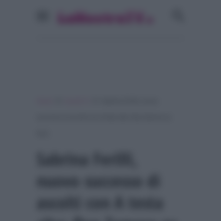
»
»
Home
Ascolti Tv
Sabrina Ferilli, nuovo
successo di ascolti con A testa alta: flop Zamora su
Rai1
Sabrina Ferilli,
nuovo successo di
ascolti con A testa