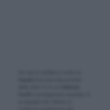
Ieri sera è andata in onda su
Canale 5
la seconda puntata
della serie Tv in cui
Sabrina
Ferilli
è protagonista assoluta. E
si segnala che l’attrice si
conferma amatissima dal