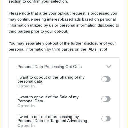
section to confirm your selection.
Please note that after your opt-out request is processed you
may continue seeing interest-based ads based on personal
information utilized by us or personal information disclosed to
third parties prior to your opt-out.
You may separately opt-out of the further disclosure of your
personal information by third parties on the IAB’s list of
downstream participants.
Personal Data Processing Opt Outs
This information may also be disclosed by us to third parties
ULTIME NOTIZIE
on the IAB’s List of Downstream Participants that may further
I want to opt-out of the Sharing of my
disclose it to other third parties.
personal data.
Helena Prestes e Javier Martinez
Opted In
sono in crisi oppure no? Lui
Please note that this website/app uses one or more Google
rompe il silenzio
services and may gather and store information including but
I want to opt-out of the Sale of my
Personal Data.
not limited to your visit or usage behaviour. You may click to
Opted In
grant or deny consent to Google and its third-party tags to
Uomini e Donne, sfogo al veleno
use your data for below specified purposes in below Google
di Ludovica Valli: “Letto cose
I want to opt-out of processing my
sconvolgenti su di me”
consent section.
Personal Data for Targeted Advertising.
Opted In